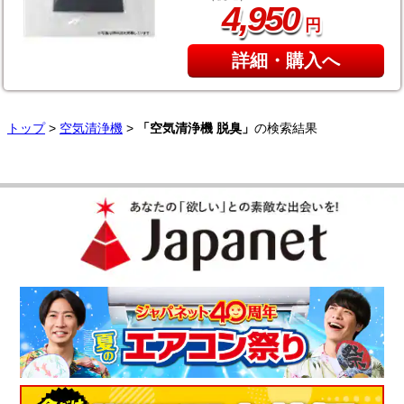
,
4
950
円
詳細・購入へ
トップ
>
空気清浄機
>
「空気清浄機 脱臭」
の検索結果