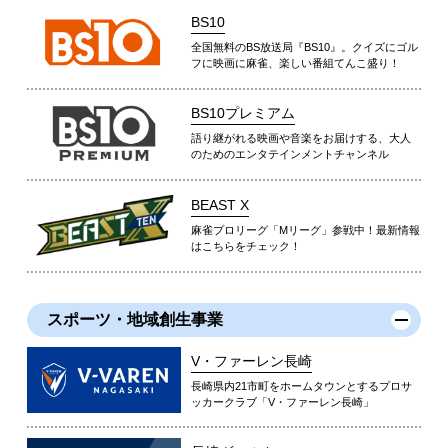
BS10
全国無料のBS放送局『BS10』。クイズにゴル
フに映画に麻雀、楽しい番組てんこ盛り！
BS10プレミアム
語り継がれる映画や音楽をお届けする、大人
のためのエンタテインメントチャンネル
BEAST X
麻雀プロリーグ「Mリーグ」参戦中！最新情報
はこちらをチェック！
スポーツ・地域創生事業
V・ファーレン長崎
長崎県内21市町をホームタウンとするプロサ
ッカークラブ「V・ファーレン長崎」