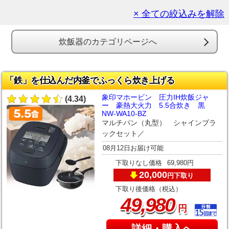
× 全ての絞込みを解除
炊飯器のカテゴリページへ
「鉄」を仕込んだ内釜でふっくら炊き上げる
象印マホービン 圧力IH炊飯ジャ
(4.34)
ー 豪熱大火力 5.5合炊き 黒
NW-WA10-BZ
マルチパン（丸型） シャインブラ
ックセット／
08月12日お届け可能
下取りなし価格
69,980円
20,000
下取り
円
下取り後価格（税込）
,
49
980
円
詳細・購入へ