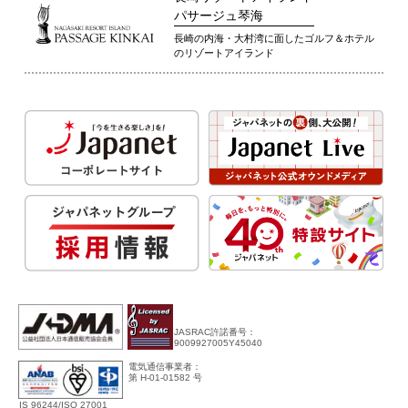
パサージュ琴海
長崎の内海・大村湾に面したゴルフ＆ホテル
のリゾートアイランド
JASRAC許諾番号：
9009927005Y45040
電気通信事業者：
第 H-01-01582 号
IS 96244/ISO 27001