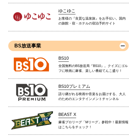
ゆこゆこ
お客様の『良質な温泉旅』をお手伝い。国内
の旅館・宿・ホテルの宿泊予約サイト
BS放送事業
BS10
全国無料のBS放送局『BS10』。クイズにゴル
フに映画に麻雀、楽しい番組てんこ盛り！
BS10プレミアム
語り継がれる映画や音楽をお届けする、大人
のためのエンタテインメントチャンネル
BEAST X
麻雀プロリーグ「Mリーグ」参戦中！最新情報
はこちらをチェック！