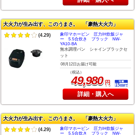
大火力が生み出す、このうまさ。 「豪熱大火力」
象印マホービン 圧力IH炊飯ジャ
(4.29)
ー 5.5合炊き ブラック NW-
YA10-BA
無水調理パン シャインブラックセ
ット
08月12日お届け可能
（税込）
,
49
980
円
詳細・購入へ
大火力が生み出す、このうまさ。 「豪熱大火力」
象印マホービン 圧力IH炊飯ジャ
(4.29)
ー 5.5合炊き ブラック NW-