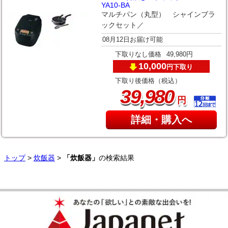
YA10-BA
マルチパン（丸型） シャインブラ
ックセット／
08月12日お届け可能
下取りなし価格
49,980円
10,000
下取り
円
下取り後価格（税込）
,
39
980
円
詳細・購入へ
トップ
>
炊飯器
>
「炊飯器」
の検索結果