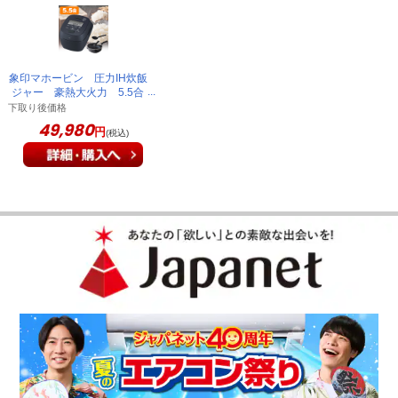
象印マホービン 圧力IH炊飯
ジャー 豪熱大火力 5.5合
炊き 黒 NW-WA10-BZ
下取り後価格
49,980
円
(税込)