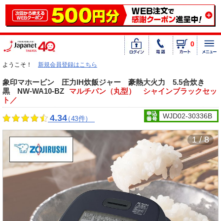
0
ようこそ！
新規会員登録はこちら
象印マホービン 圧力IH炊飯ジャー 豪熱大火力 5.5合炊き
黒 NW-WA10-BZ
マルチパン（丸型） シャインブラックセッ
ト／
WJD02-30336B
4.34
（43件）
1 / 8