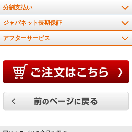
分割支払い
プレゼントしたら喜んでくれた！
ジャパネット長期保証
アフターサービス
前回購入して家族全員が非常においしいごはんが食べられたと
喜んでいたので、友人にプレゼントのために購入しました。友
人家族も炊き立てごはんがおいしく食べられたと大変喜んでい
ました。
（
新潟県
70代
K.K様
）
我が家の食べたい炊き方ができる！
まだまだ使い慣れていないのですが、我が家の食べたい炊き方
ができるのがいいと思います。
（
兵庫県
60代
M.T様
）