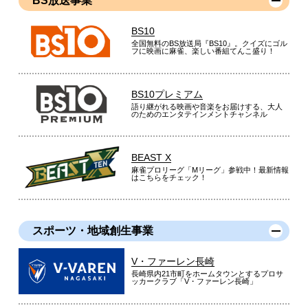
BS放送事業
BS10
全国無料のBS放送局『BS10』。クイズにゴル
フに映画に麻雀、楽しい番組てんこ盛り！
BS10プレミアム
語り継がれる映画や音楽をお届けする、大人
のためのエンタテインメントチャンネル
BEAST X
麻雀プロリーグ「Mリーグ」参戦中！最新情報
はこちらをチェック！
スポーツ・地域創生事業
V・ファーレン長崎
長崎県内21市町をホームタウンとするプロサ
ッカークラブ「V・ファーレン長崎」