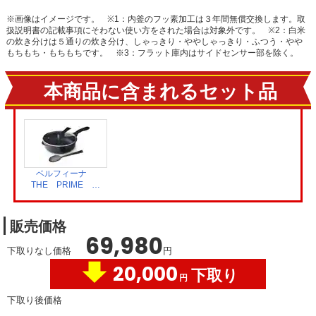
※画像はイメージです。
※1：内釜のフッ素加工は３年間無償交換します。取
扱説明書の記載事項にそわない使い方をされた場合は対象外です。
※2：白米
の炊き分けは５通りの炊き分け、しゃっきり・ややしゃっきり・ふつう・やや
もちもち・もちもちです。
※3：フラット庫内はサイドセンサー部を除く。
本商品に含まれるセット品
ベルフィーナ
THE PRIME マ
ルチパン3点セッ
ト シャインブラッ
ク A-77862
販売価格
69,980
下取りなし価格
円
20,000
下取り
円
下取り後価格