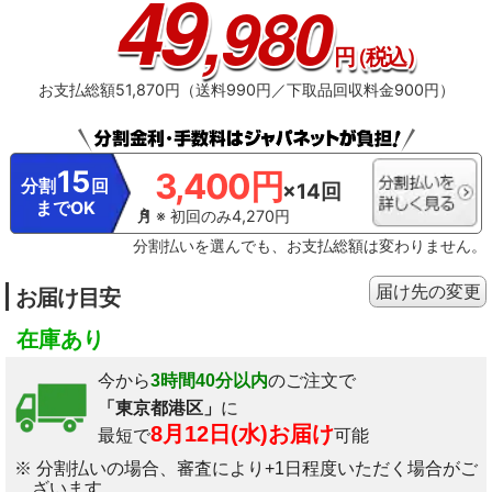
49
,980
円
（税込）
お支払総額51,870円（送料990円／下取品回収料金900円）
15
3,400円
分割
回
×14回
までOK
※ 初回のみ4,270円
分割払いを選んでも、お支払総額は変わりません。
届け先の変更
お届け目安
在庫あり
今から
3時間40分以内
のご注文で
「東京都港区」
に
8月12日(水)お届け
最短で
可能
※ 分割払いの場合、審査により+1日程度いただく場合がご
ざいます。