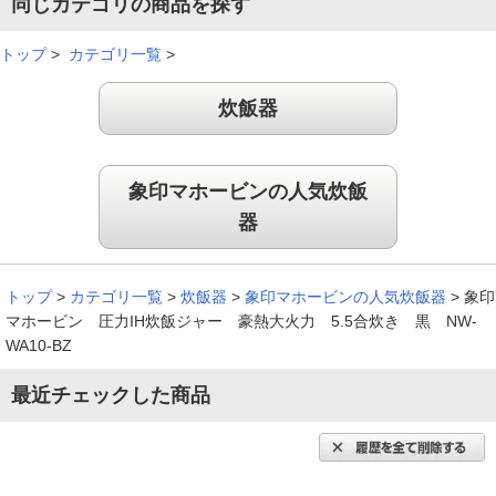
同じカテゴリの商品を探す
簡単操作で見た目も良い！
トップ
>
カテゴリ一覧
>
炊飯器
簡単操作で、見た目も良いです。炊き上がりも違いがハッキリ
と分かります。
（
愛知県
50代
M.S様
）
象印マホービンの人気炊飯
器
※
「お客様の声」は実際にご購入されたお客様からのご意見を掲載しておりま
す。
※
商品により、同一シリーズをご購入された方の声を含みます。
トップ
>
カテゴリ一覧
>
炊飯器
>
象印マホービンの人気炊飯器
>
象印
マホービン 圧力IH炊飯ジャー 豪熱大火力 5.5合炊き 黒 NW-
WA10-BZ
最近チェックした商品