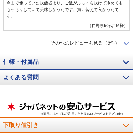
今まで使っていた炊飯器より、ご飯がふっくら炊けて冷めても
もっちりしていて美味しかったです。買い替えて良かったで
す。
（
長野県
50代
T.M様
）
炊き立てがすごくおいしい！
その他のレビューも見る（5件）
仕様・付属品
炊き立てがすごくおいしいし、デザインがすごくよかった。
よくある質問
（
奈良県
70代
K.T様
）
お米の粒立ちが良い！
お米の粒立ちが良く、とてもふっくら炊けてご飯がとても美味
しいです。
下取り値引き
（
東京都
60代
N.K様
）