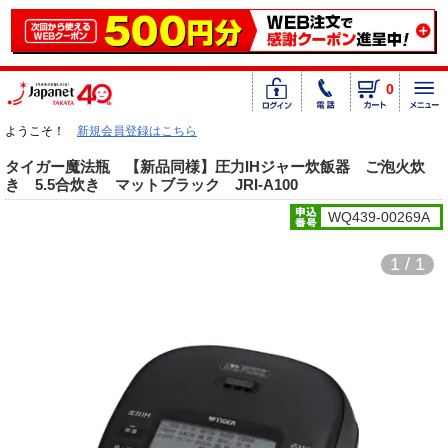
0
ようこそ！
新規会員登録はこちら
タイガー魔法瓶 【新品同様】圧力IHジャー炊飯器 ご泡火炊
き 5.5合炊き マットブラック JRI-A100
WQ439-00269A
1 / 1