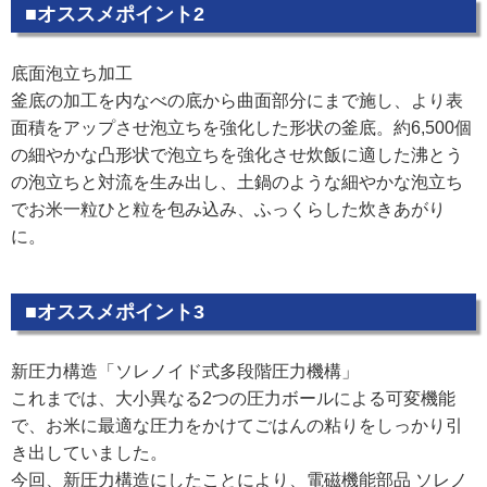
■オススメポイント2
底面泡立ち加工
釜底の加工を内なべの底から曲面部分にまで施し、より表
面積をアップさせ泡立ちを強化した形状の釜底。約6,500個
の細やかな凸形状で泡立ちを強化させ炊飯に適した沸とう
の泡立ちと対流を生み出し、土鍋のような細やかな泡立ち
でお米一粒ひと粒を包み込み、ふっくらした炊きあがり
に。
■オススメポイント3
新圧力構造「ソレノイド式多段階圧力機構」
これまでは、大小異なる2つの圧力ボールによる可変機能
で、お米に最適な圧力をかけてごはんの粘りをしっかり引
き出していました。
今回、新圧力構造にしたことにより、電磁機能部品 ソレノ