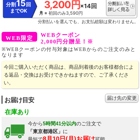
15
3,200円
分割
回
×14回
までOK
※ 初回のみ3,590円
分割払いを選んでも、お支払総額は変わりません。
WEBクーポン
2,000円分贈呈！※
※WEBクーポンの付与対象はWEBからのご注文のみと
なります
今回ご購入いただく商品は、商品到着後のお客様都合によ
る返品・交換はお受けできかねますので、ご了承くださ
い。
届け先の変更
お届け目安
在庫あり
今から
5時間41分以内
のご注文で
「東京都港区」
に
8月10日(月)お届け
最短で
可能