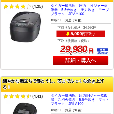
タイガー魔法瓶 圧力ＩＨジャー炊
(4.25)
飯器 5.5合炊き 圧力炊き モーブ
ブラック JPV-Y100
08月11日お届け可能
下取りなし価格
34,980円
5,000
下取り
円
下取り後価格（税込）
,
29
980
円
詳細・購入へ
細やかな泡立ちで沸とうし、芯までふっくら炊き上げ
る！
タイガー魔法瓶 圧力IHジャー炊飯
(4.41)
器 ご泡火炊き 5.5合炊き マット
ブラック JRI-A100
08月11日お届け可能