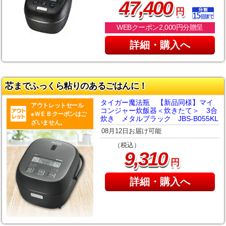
,
47
400
円
WEBクーポン2,000円分贈呈
詳細・購入へ
芯までふっくら粘りのあるごはんに！
タイガー魔法瓶 【新品同様】マイ
アウトレットセール
コンジャー炊飯器＜炊きたて＞ 3合
※ＷＥＢクーポンはご
炊き メタルブラック JBS-B055KL
ざいません。
08月12日お届け可能
（税込）
,
9
310
円
詳細・購入へ