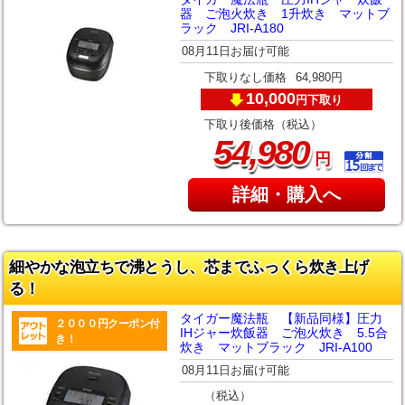
器 ご泡火炊き 1升炊き マットブ
ラック JRI-A180
08月11日お届け可能
下取りなし価格
64,980円
10,000
下取り
円
下取り後価格（税込）
,
54
980
円
詳細・購入へ
細やかな泡立ちで沸とうし、芯までふっくら炊き上げ
る！
タイガー魔法瓶 【新品同様】圧力
２０００円クーポン付
IHジャー炊飯器 ご泡火炊き 5.5合
き！
炊き マットブラック JRI-A100
08月11日お届け可能
（税込）