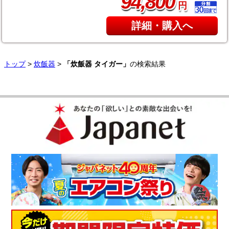
,
94
800
円
詳細・購入へ
トップ
>
炊飯器
>
「炊飯器 タイガー」
の検索結果