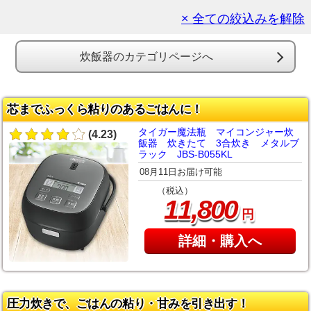
× 全ての絞込みを解除
炊飯器のカテゴリページへ
芯までふっくら粘りのあるごはんに！
タイガー魔法瓶 マイコンジャー炊
(4.23)
飯器 炊きたて 3合炊き メタルブ
ラック JBS-B055KL
08月11日お届け可能
（税込）
,
11
800
円
詳細・購入へ
圧力炊きで、ごはんの粘り・甘みを引き出す！