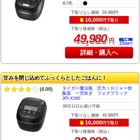
全2色
下取りなし価格
59,980円
10,000
下取り
円
下取り後価格（税込）
,
49
980
円
詳細・購入へ
甘みを閉じ込めてふっくらとしたごはんに！
タイガー魔法瓶 圧力ＩＨジャー炊
(4.09)
飯器 一升炊き フォグブラック
JPI-X180
08月11日お届け可能
下取りなし価格
49,980円
10,000
下取り
円
下取り後価格（税込）