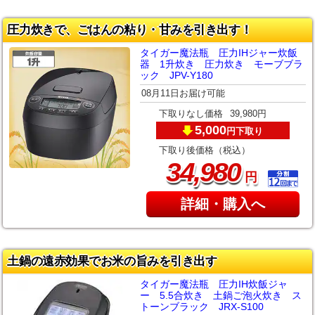
圧力炊きで、ごはんの粘り・甘みを引き出す！
タイガー魔法瓶 圧力IHジャー炊飯
器 1升炊き 圧力炊き モーブブラ
ック JPV-Y180
08月11日お届け可能
下取りなし価格
39,980円
5,000
下取り
円
下取り後価格（税込）
,
34
980
円
詳細・購入へ
土鍋の遠赤効果でお米の旨みを引き出す
タイガー魔法瓶 圧力IH炊飯ジャ
ー 5.5合炊き 土鍋ご泡火炊き ス
トーンブラック JRX-S100