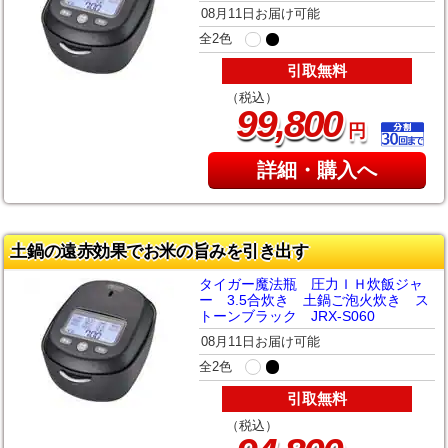
08月11日お届け可能
全2色
引取無料
（税込）
,
99
800
円
詳細・購入へ
土鍋の遠赤効果でお米の旨みを引き出す
タイガー魔法瓶 圧力ＩＨ炊飯ジャ
ー 3.5合炊き 土鍋ご泡火炊き ス
トーンブラック JRX-S060
08月11日お届け可能
全2色
引取無料
（税込）