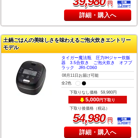
,
39
980
円
詳細・購入へ
土鍋ごはんの美味しさを味わえるご泡火炊きエントリー
モデル
タイガー魔法瓶 圧力IHジャー炊飯
器 3.5合炊き ご泡火炊き オフブ
ラック JRI-C060
08月11日お届け可能
全2色
下取りなし価格
59,980円
5,000
下取り
円
下取り後価格（税込）
,
54
980
円
詳細・購入へ