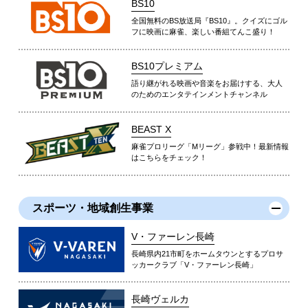
BS10
全国無料のBS放送局『BS10』。クイズにゴル
フに映画に麻雀、楽しい番組てんこ盛り！
BS10プレミアム
語り継がれる映画や音楽をお届けする、大人
のためのエンタテインメントチャンネル
BEAST X
麻雀プロリーグ「Mリーグ」参戦中！最新情報
はこちらをチェック！
スポーツ・地域創生事業
V・ファーレン長崎
長崎県内21市町をホームタウンとするプロサ
ッカークラブ「V・ファーレン長崎」
長崎ヴェルカ