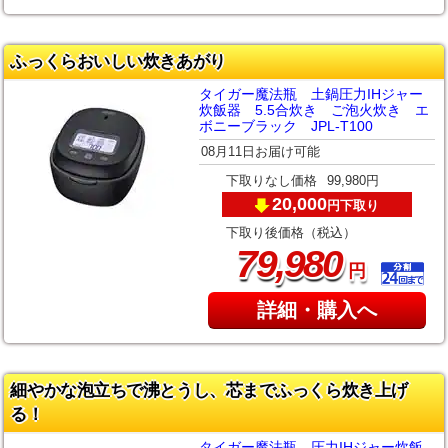
ふっくらおいしい炊きあがり
タイガー魔法瓶 土鍋圧力IHジャー
炊飯器 5.5合炊き ご泡火炊き エ
ボニーブラック JPL-T100
08月11日お届け可能
下取りなし価格
99,980円
20,000
下取り
円
下取り後価格（税込）
,
79
980
円
詳細・購入へ
細やかな泡立ちで沸とうし、芯までふっくら炊き上げ
る！
タイガー魔法瓶 圧力IHジャー炊飯