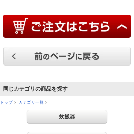
保温しても美味しい！
まだ数回しか使用していませんが、お米の粒、炊き立てのおい
しさと保温しての翌朝の美味しさには非常に満足しています。
（
北海道
70代
Y.T様
）
保温してもおいしい！
同じカテゴリの商品を探す
最初に炊いた時、本当にびっくりしました。昨日も炊いたお米
トップ
>
カテゴリ一覧
>
と同じお米？って思ったほどです。そして、わざと保温でおい
ておきましたが、本当に美味しさが持続していました。
炊飯器
（
京都府
60代
N.J様
）