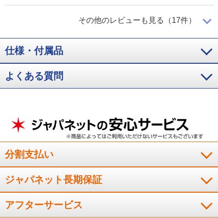
これは、オススメです！
その他のレビューも見る（17件）
仕様・付属品
以前使用していた炊飯器でも満足していましたが、今回購入し
た炊飯器でご飯を炊いて食べるてみると明らかに食感や味が良
よくある質問
くて驚きました。同じお米を使用しているのに、こんなに炊き
上がりや食感、味が良くなるのかと驚きました。これは、オス
スメです！
（
愛媛県
40代
K.M様
）
お勧めしたい商品
分割支払い
ジャパネット長期保証
本当に美味しいご飯が炊けました。皆さんにお勧めしたいで
す。
アフターサービス
（
山口県
80代以上
N.M様
）