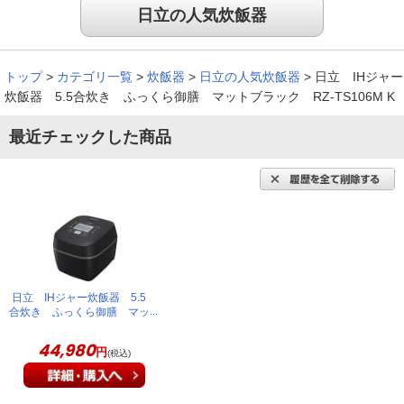
違いに驚き！
日立の人気炊飯器
今まで使っていたのは特別な機能などは付いてない普通のもの
トップ
>
カテゴリ一覧
>
炊飯器
>
日立の人気炊飯器
>
日立 IHジャー
でした。別に不満もなく使っていましたが、初めてこれでご飯
炊飯器 5.5合炊き ふっくら御膳 マットブラック RZ-TS106M K
を炊いてたべてみたら違いに驚きました。甘味も強いしお米を
食べているという実感が強く感じられました。
最近チェックした商品
（
長崎県
40代
T.K様
）
炊き上がったごはんはもちもちで美味し
い
さっそく炊飯器の性能を確認しましたが、炊きあがったごはん
日立 IHジャー炊飯器 5.5
はもちもちとして、大変美味しくいただけました。本当に購入
合炊き ふっくら御膳 マッ
トブラック RZ-TS106M K
して良かったです！！
44,980
円
(税込)
（
福島県
60代
H.Y様
）