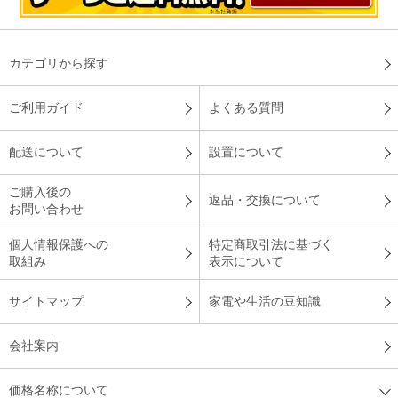
コースごとに好みの炊き方が選べるので、美味しいご飯を安定
して食べられるのは嬉しいです。また、奥さんもご飯の出来栄
えを気にする事なく、おかず作りに励んでいます。
カテゴリから探す
（
兵庫県
60代
M.K様
）
ご利用ガイド
よくある質問
想像以上に満足な商品でした
配送について
設置について
ご購入後の
返品・交換について
想像していたより、使ってみるとふっくらした炊きあがりで質
お問い合わせ
的にも満足です。
個人情報保護への
特定商取引法に基づく
（
東京都
60代
S.K様
）
取組み
表示について
何杯もおかわりできる美味しさ
サイトマップ
家電や生活の豆知識
会社案内
ふっくら御膳で炊いたご飯は大変美味しかったです。何杯でも
おかわりができます。
価格名称について