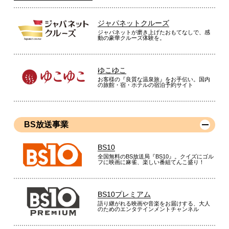
ジャパネットクルーズ
ジャパネットが磨き上げたおもてなしで、感
動の豪華クルーズ体験を。
炊き立て時のごはんの艶がいいです。また最大２４時間の保温
機能でごはんが美味しくキープできます。
（
愛知県
60代
G.S様
）
ゆこゆこ
お客様の『良質な温泉旅』をお手伝い。国内
の旅館・宿・ホテルの宿泊予約サイト
購入してよかった
BS放送事業
今まで自宅で使用していた炊飯器とは比べものにならない美味
さで感動しています。
BS10
全国無料のBS放送局『BS10』。クイズにゴル
（
東京都
60代
F.H様
）
フに映画に麻雀、楽しい番組てんこ盛り！
※
「お客様の声」は実際にご購入されたお客様からのご意見を掲載しておりま
す。
BS10プレミアム
※
商品により、同一シリーズをご購入された方の声を含みます。
語り継がれる映画や音楽をお届けする、大人
のためのエンタテインメントチャンネル