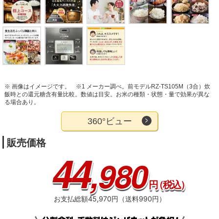
※ 画像はイメージです。
※1 メーカー調べ。前モデルRZ-TS105M（3合）炊
飯時との還元糖含有量比較。数値は目安。お米の種類・状態・量で効果が異な
る場合あり。
360°ビュー
販売価格
44
,980
円
（税込）
お支払総額45,970円（送料990円）