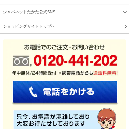
（
広島県
60代
S.T様
）
ジャパネットたかた公式SNS
蓋がもう少し楽にしまると良い
ショッピングサイトトップへ
ふっくらな炊き上がりです！葢をするのに少し力が要るかな？
と思いました。
（
京都府
50代
I.R様
）
炊飯器に少し重量感がある
炊飯器を移動させることがあるのでその際に炊飯器が重く感じ
ました。お米の炊き上がりはふわっと、甘みがでて、美味しか
ったです。
（
大阪府
60代
N.A様
）