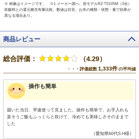
※ 画像はイメージです。
※1 メーカー調べ。前モデルRZ-TS105M（3合）
炊飯時との還元糖含有量比較。数値は目安。お米の種類・状態・量で効果が
異なる場合あり。
商品レビュー
総合評価：
（4.29）
1,333件
・・・評価総数
の平均値
操作も簡単
届いた当日、早速使って見ました。操作も簡単で、お手入れも
楽そうご飯もふっくらと炊けて、冷めても美味しさそのままで
した
（
愛知県
60代
S.H様
）