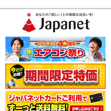
使い方が分かりやすい
使い方もわかりやすくデザインも、シンプルなので気に入って
ます。
（
三重県
60代
N.M様
）
子供がおかわりするほど美味しいお米が
炊けました
４歳の子供が美味しいねと言っておかわりをしたのが驚きでし
た！最新型の圧力炊飯器恐るべし。
（
山形県
50代
T.S様
）
好みの炊き方が選べるので嬉しい