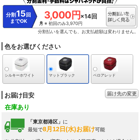
15
3,000円
分割
回
×14回
までOK
※ 初回のみ3,970円
分割払いを選んでも、お支払総額は変わりません。
色をお選びください
シルキーホワイト
マットブラック
ベロアレッド
届け先の変更
お届け目安
在庫あり
「東京都港区」
に
8月12日(水)お届け
最短で
可能