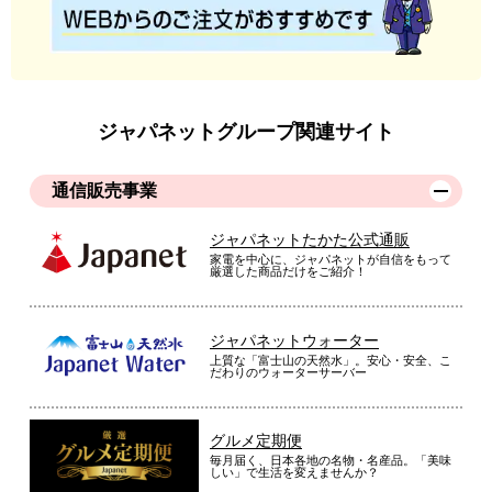
炊飯器でお米の美味しさが変わることに
驚いた
ジャパネットグループ関連サイト
甘くて、ごはんがとても美味しかったです。こんなにも炊飯器
で変わるとは思いませんでした。
通信販売事業
（
香川県
70代
N.M様
）
ジャパネットたかた公式通販
想像以上の美味しさ
家電を中心に、ジャパネットが自信をもって
厳選した商品だけをご紹介！
ジャパネットウォーター
想像以上にごはんがが美味しく炊けるので買い換えして正解で
上質な「富士山の天然水」。安心・安全、こ
した！
だわりのウォーターサーバー
（
東京都
50代
Y.Y様
）
グルメ定期便
保温で時間が経っても美味しい
毎月届く、日本各地の名物・名産品。「美味
しい」で生活を変えませんか？