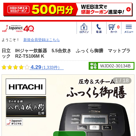
0
ようこそ！
新規会員登録はこちら
日立 IHジャー炊飯器 5.5合炊き ふっくら御膳 マットブラ
ック RZ-TS106M K
WJD02-30134B
4.29
（1,333件）
1 / 18