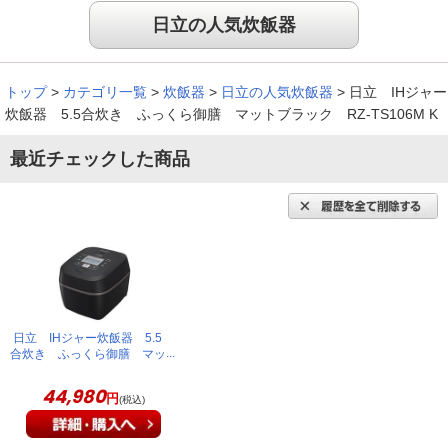
違いに驚き！
日立の人気炊飯器
今まで使っていたのは特別な機能などは付いてない普通のもの
トップ
>
カテゴリ一覧
>
炊飯器
>
日立の人気炊飯器
>
日立 IHジャー
でした。別に不満もなく使っていましたが、初めてこれでご飯
炊飯器 5.5合炊き ふっくら御膳 マットブラック RZ-TS106M K
を炊いてたべてみたら違いに驚きました。甘味も強いしお米を
食べているという実感が強く感じられました。
最近チェックした商品
（
長崎県
40代
T.K様
）
炊き上がったごはんはもちもちで美味し
い
さっそく炊飯器の性能を確認しましたが、炊きあがったごはん
日立 IHジャー炊飯器 5.5
はもちもちとして、大変美味しくいただけました。本当に購入
合炊き ふっくら御膳 マッ
トブラック RZ-TS106M K
して良かったです！！
44,980
円
(税込)
（
福島県
60代
H.Y様
）