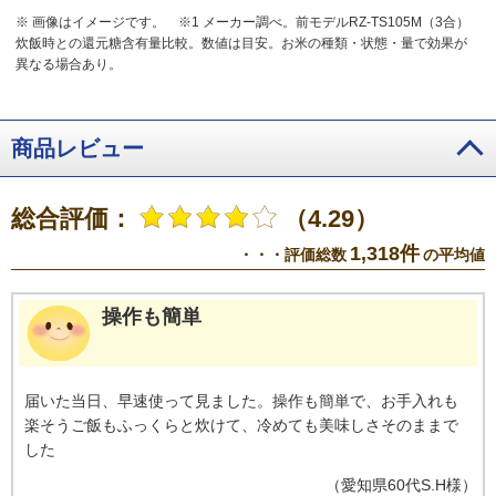
※ 画像はイメージです。
※1 メーカー調べ。前モデルRZ-TS105M（3合）
炊飯時との還元糖含有量比較。数値は目安。お米の種類・状態・量で効果が
異なる場合あり。
商品レビュー
総合評価：
（4.29）
1,318件
・・・評価総数
の平均値
操作も簡単
届いた当日、早速使って見ました。操作も簡単で、お手入れも
楽そうご飯もふっくらと炊けて、冷めても美味しさそのままで
した
（
愛知県
60代
S.H様
）