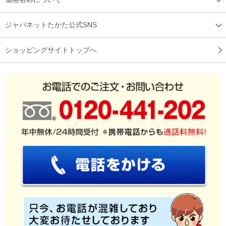
（
広島県
60代
S.T様
）
ジャパネットたかた公式SNS
蓋がもう少し楽にしまると良い
ショッピングサイトトップへ
ふっくらな炊き上がりです！葢をするのに少し力が要るかな？
と思いました。
（
京都府
50代
I.R様
）
炊飯器に少し重量感がある
炊飯器を移動させることがあるのでその際に炊飯器が重く感じ
ました。お米の炊き上がりはふわっと、甘みがでて、美味しか
ったです。