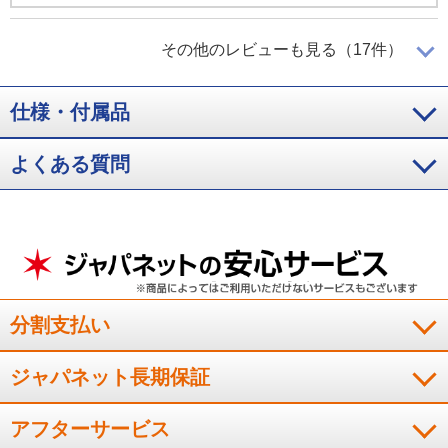
これは、オススメです！
その他のレビューも見る（17件）
仕様・付属品
以前使用していた炊飯器でも満足していましたが、今回購入し
た炊飯器でご飯を炊いて食べるてみると明らかに食感や味が良
よくある質問
くて驚きました。同じお米を使用しているのに、こんなに炊き
上がりや食感、味が良くなるのかと驚きました。これは、オス
スメです！
（
愛媛県
40代
K.M様
）
お勧めしたい商品
分割支払い
ジャパネット長期保証
本当に美味しいご飯が炊けました。皆さんにお勧めしたいで
す。
アフターサービス
（
山口県
80代以上
N.M様
）