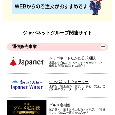
（
大阪府
60代
N.A様
）
炊飯器でお米の美味しさが変わることに
驚いた
ジャパネットグループ関連サイト
甘くて、ごはんがとても美味しかったです。こんなにも炊飯器
で変わるとは思いませんでした。
通信販売事業
（
香川県
70代
N.M様
）
ジャパネットたかた公式通販
想像以上の美味しさ
家電を中心に、ジャパネットが自信をもって
厳選した商品だけをご紹介！
ジャパネットウォーター
想像以上にごはんがが美味しく炊けるので買い換えして正解で
上質な「富士山の天然水」。安心・安全、こ
した！
だわりのウォーターサーバー
（
東京都
50代
Y.Y様
）
グルメ定期便
保温で時間が経っても美味しい
毎月届く、日本各地の名物・名産品。「美味
しい」で生活を変えませんか？