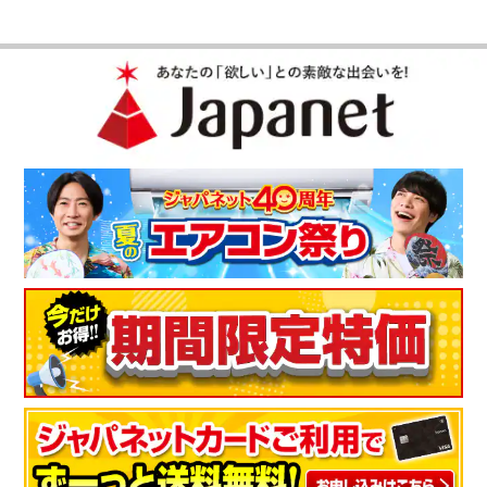
使い方が分かりやすい
使い方もわかりやすくデザインも、シンプルなので気に入って
ます。
（
三重県
60代
N.M様
）
子供がおかわりするほど美味しいお米が
炊けました
４歳の子供が美味しいねと言っておかわりをしたのが驚きでし
た！最新型の圧力炊飯器恐るべし。
（
山形県
50代
T.S様
）
好みの炊き方が選べるので嬉しい