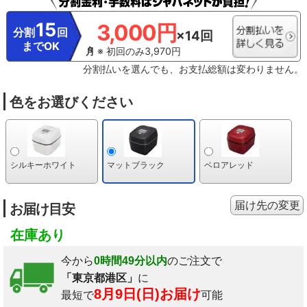
15
3,000円
分割
回
×14回
までOK
※ 初回のみ3,970円
分割払いを選んでも、お支払総額は変わりません。
色をお選びください
シルキーホワイト
マットブラック
ベロアレッド
届け先の変更
お届け目安
在庫あり
今から
0時間49分以内
のご注文で
「東京都港区」
に
8月9日(日)お届け
最短で
可能