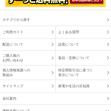
コースごとに好みの炊き方が選べるので、美味しいご飯を安定
して食べられるのは嬉しいです。また、奥さんもご飯の出来栄
えを気にする事なく、おかず作りに励んでいます。
カテゴリから探す
（
兵庫県
60代
M.K様
）
ご利用ガイド
よくある質問
想像以上に満足な商品でした
配送について
設置について
ご購入後の
返品・交換について
想像していたより、使ってみるとふっくらした炊きあがりで質
お問い合わせ
的にも満足です。
個人情報保護への
特定商取引法に基づく
（
東京都
60代
S.K様
）
取組み
表示について
何杯もおかわりできる美味しさ
サイトマップ
家電や生活の豆知識
会社案内
ふっくら御膳で炊いたご飯は大変美味しかったです。何杯でも
おかわりができます。
価格名称について