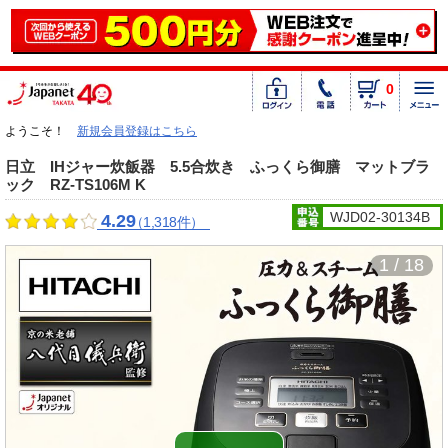
0
ようこそ！
新規会員登録はこちら
日立 IHジャー炊飯器 5.5合炊き ふっくら御膳 マットブラ
ック RZ-TS106M K
WJD02-30134B
4.29
（1,318件）
1 / 18