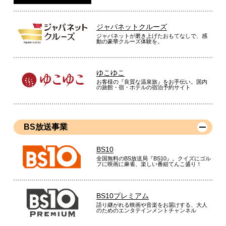
ジャパネットクルーズ
ジャパネットが磨き上げたおもてなしで、感
動の豪華クルーズ体験を。
炊き立て時のごはんの艶がいいです。また最大２４時間の保温
機能でごはんが美味しくキープできます。
（
愛知県
60代
G.S様
）
ゆこゆこ
お客様の『良質な温泉旅』をお手伝い。国内
の旅館・宿・ホテルの宿泊予約サイト
購入してよかった
BS放送事業
今まで自宅で使用していた炊飯器とは比べものにならない美味
さで感動しています。
BS10
全国無料のBS放送局『BS10』。クイズにゴル
（
東京都
60代
F.H様
）
フに映画に麻雀、楽しい番組てんこ盛り！
※
「お客様の声」は実際にご購入されたお客様からのご意見を掲載しておりま
す。
BS10プレミアム
※
商品により、同一シリーズをご購入された方の声を含みます。
語り継がれる映画や音楽をお届けする、大人
のためのエンタテインメントチャンネル