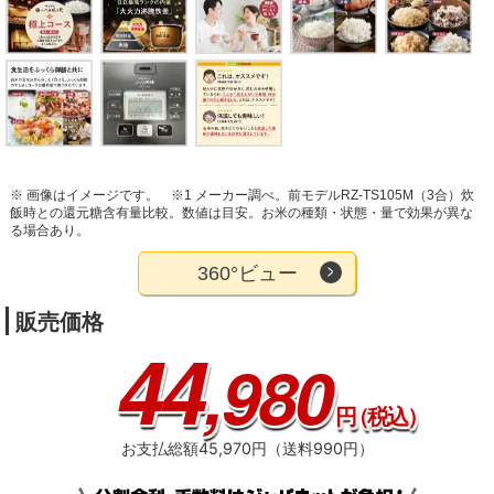
※ 画像はイメージです。
※1 メーカー調べ。前モデルRZ-TS105M（3合）炊
飯時との還元糖含有量比較。数値は目安。お米の種類・状態・量で効果が異な
る場合あり。
360°ビュー
販売価格
44
,980
円
（税込）
お支払総額45,970円（送料990円）