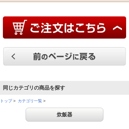
保温しても美味しい！
まだ数回しか使用していませんが、お米の粒、炊き立てのおい
しさと保温しての翌朝の美味しさには非常に満足しています。
（
北海道
70代
Y.T様
）
保温してもおいしい！
同じカテゴリの商品を探す
最初に炊いた時、本当にびっくりしました。昨日も炊いたお米
トップ
>
カテゴリ一覧
>
と同じお米？って思ったほどです。そして、わざと保温でおい
ておきましたが、本当に美味しさが持続していました。
炊飯器
（
京都府
60代
N.J様
）