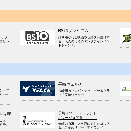
BS10プレミアム
』。ク
語り継がれる映画や音楽をお届けす
楽しい
る、大人のためのエンタテインメン
トチャンネル
長崎ヴェルカ
ウンとす
長崎初のプロバスケットボールクラ
ファー
ブ「長崎ヴェルカ」
長崎リゾートアイランド
ル長崎
パサージュ琴海
ビュー
長崎の内海・大村湾に面したゴルフ
ぎを。
＆ホテルのリゾートアイランド