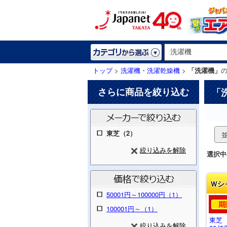
トップ
>
洗濯機・洗濯乾燥機
>
「洗濯機」
さらに商品を絞り込む
「
東芝（2）
絞り込みを解除
選択中
Ｗシ
50001円～100000円（1）
100001円～（1）
東芝
絞り込みを解除