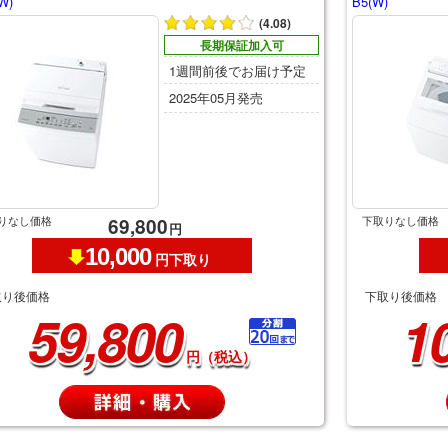
W)
B5(W)
(4.08)
長期保証加入可
1週間前後でお届け予定
2025年05月発売
りなし価格
下取りなし価格
69,800
円
10,000
円下取り
取り後価格
下取り後価格
59,800
1
円（税込）