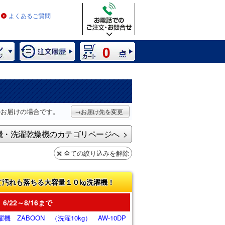
よくあるご質問
0
）
のお届けの場合です。
→お届け先を変更
機・洗濯乾燥機のカテゴリページへ
全ての絞り込みを解除
て汚れも落ちる大容量１０㎏洗濯機！
6/22～8/16まで
 ZABOON （洗濯10kg） AW-10DP