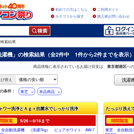
初めての方はこちら
ご利用ガイド
カテゴリから探す
購入後お問い合わせ
の検索結果
洗濯機
」の検索結果（全2件中 1件から2件までを表示
商品情報に表示されているお届け目安は、
東京都港区
へ
洗濯
並び替え
の条件：
東芝
単品商品
ャワー洗浄とＡｇ＋抗菌水でしっかり洗浄
たっぷり洗え
5/26～8/16まで
 全自動洗濯機 （洗濯7kg） ピュアホワイト AW-7
東芝 全自動洗濯機