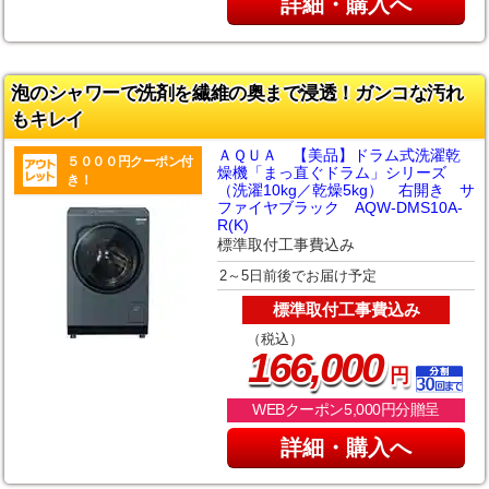
詳細・購入へ
泡のシャワーで洗剤を繊維の奥まで浸透！ガンコな汚れ
もキレイ
ＡＱＵＡ 【美品】ドラム式洗濯乾
５０００円クーポン付
燥機「まっ直ぐドラム」シリーズ
き！
（洗濯10kg／乾燥5kg） 右開き サ
ファイヤブラック AQW-DMS10A-
R(K)
標準取付工事費込み
2～5日前後でお届け予定
標準取付工事費込み
（税込）
,
166
000
円
WEBクーポン5,000円分贈呈
詳細・購入へ