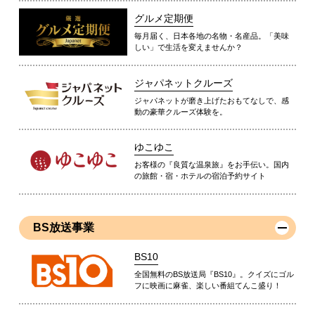
グルメ定期便
毎月届く、日本各地の名物・名産品。「美味
しい」で生活を変えませんか？
ジャパネットクルーズ
ジャパネットが磨き上げたおもてなしで、感
動の豪華クルーズ体験を。
ゆこゆこ
お客様の『良質な温泉旅』をお手伝い。国内
の旅館・宿・ホテルの宿泊予約サイト
BS放送事業
BS10
全国無料のBS放送局『BS10』。クイズにゴル
フに映画に麻雀、楽しい番組てんこ盛り！