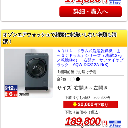
円
詳細・購入へ
オゾンエアウォッシュで頻繁に水洗いしない衣類も清
潔！
ＡＱＵＡ ドラム式洗濯乾燥機「ま
っ直ぐドラム」シリーズ（洗濯12kg
／乾燥6kg） 右開き サファイヤブ
ラック AQW-DXS12A-R(K)
1週間前後でお届け予定
全2色
サイズ
右開き～左開き
下取りなし価格
209,800円
20,000
下取り
円
下取り後価格（税込）
,
189
800
円