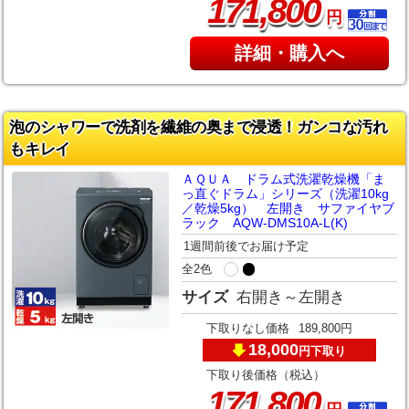
,
171
800
円
詳細・購入へ
泡のシャワーで洗剤を繊維の奥まで浸透！ガンコな汚れ
もキレイ
ＡＱＵＡ ドラム式洗濯乾燥機「ま
っ直ぐドラム」シリーズ（洗濯10kg
／乾燥5kg） 左開き サファイヤブ
ラック AQW-DMS10A-L(K)
1週間前後でお届け予定
全2色
サイズ
右開き～左開き
下取りなし価格
189,800円
18,000
下取り
円
下取り後価格（税込）
,
171
800