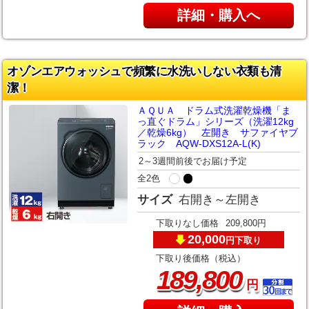
詳細・購入へ
オゾンエアウォッシュで頻繁に水洗いしない衣類も清
潔！
ＡＱＵＡ ドラム式洗濯乾燥機「ま
っ直ぐドラム」シリーズ（洗濯12kg
／乾燥6kg） 左開き サファイヤブ
ラック AQW-DXS12A-L(K)
2～3週間前後でお届け予定
全2色
サイズ
右開き～左開き
下取りなし価格
209,800円
20,000
下取り
円
下取り後価格（税込）
,
189
800
円