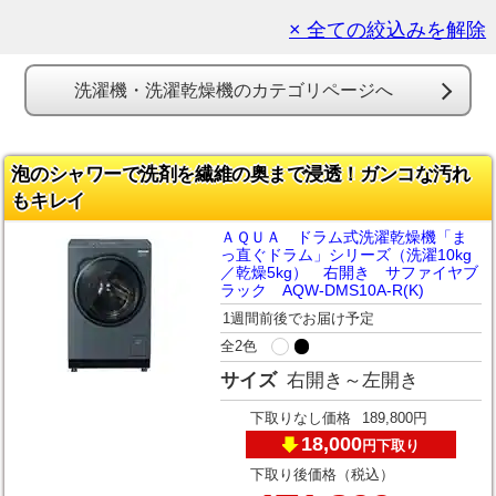
× 全ての絞込みを解除
洗濯機・洗濯乾燥機のカテゴリページへ
泡のシャワーで洗剤を繊維の奥まで浸透！ガンコな汚れ
もキレイ
ＡＱＵＡ ドラム式洗濯乾燥機「ま
っ直ぐドラム」シリーズ（洗濯10kg
／乾燥5kg） 右開き サファイヤブ
ラック AQW-DMS10A-R(K)
1週間前後でお届け予定
全2色
サイズ
右開き～左開き
下取りなし価格
189,800円
18,000
下取り
円
下取り後価格（税込）