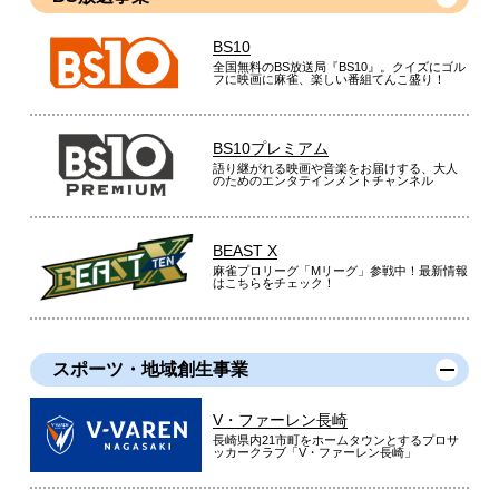
BS10
全国無料のBS放送局『BS10』。クイズにゴル
フに映画に麻雀、楽しい番組てんこ盛り！
BS10プレミアム
語り継がれる映画や音楽をお届けする、大人
のためのエンタテインメントチャンネル
BEAST X
麻雀プロリーグ「Mリーグ」参戦中！最新情報
はこちらをチェック！
スポーツ・地域創生事業
V・ファーレン長崎
長崎県内21市町をホームタウンとするプロサ
ッカークラブ「V・ファーレン長崎」