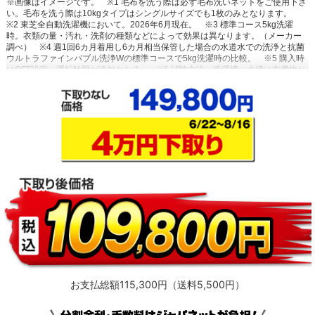
※画像はイメージです。
※1 毛布を洗う際は必ず毛布洗いネットをご使用下さ
い。毛布を洗う際は10kgタイプはシングルサイズでも1枚のみとなります。
※2 東芝全自動洗濯機において。2026年6月現在。
※3 標準コース5kg洗濯
時。衣類の量・汚れ・洗剤の種類などによって効果は異なります。（メーカー
調べ）
※4 週1回6カ月着用し6カ月相当保管した場合の水道水での洗浄と抗菌
ウルトラファインバブル洗浄Wの標準コースで5kg洗濯時の比較。
※5 購入時
はOFF設定。運転時間が追加となる。
※6 試験方法：洗濯槽・水槽に有機物と
共に付着させた菌の減少率測定。除菌方法：「自動お掃除」モードでの洗濯
槽・水槽の洗浄による。対象部分：洗濯槽・水槽。結果：菌の減少率99％以
上。
お支払総額115,300円（送料5,500円）