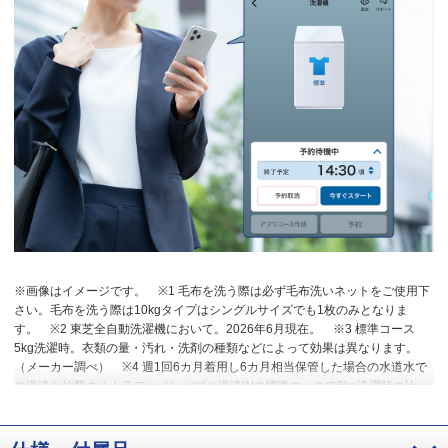
※画像はイメージです。
※1 毛布を洗う際は必ず毛布洗いネットをご使用下
さい。毛布を洗う際は10kgタイプはシングルサイズでも1枚のみとなりま
す。
※2 東芝全自動洗濯機において。2026年6月現在。
※3 標準コース
5kg洗濯時。衣類の量・汚れ・洗剤の種類などによって効果は異なります。
（メーカー調べ）
※4 週1回6カ月着用し6カ月相当保管した場合の水道水で
の洗浄と抗菌ウルトラファインバブル洗浄Wの標準コースで5kg洗濯時の比
較。
※5 購入時はOFF設定。運転時間が追加となる。
※6 試験方法：洗濯
槽・水槽に有機物と共に付着させた菌の減少率測定。除菌方法：「自動お掃
除」モードでの洗濯槽・水槽の洗浄による。対象部分：洗濯槽・水槽。結