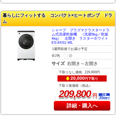
暮らしにフィットする コンパクト×ヒートポンプ ドラ
ム
シャープ プラズマクラスタードラ
ム式洗濯乾燥機 （洗濯8kg／乾燥
4kg） 左開き ラスターホワイト
ES-8XS1-WL
1週間前後でお届け予定
全2色
サイズ
右開き～左開き
下取りなし価格
229,800円
20,000
下取り
円
下取り後価格（税込）
,
209
800
円
詳細・購入へ