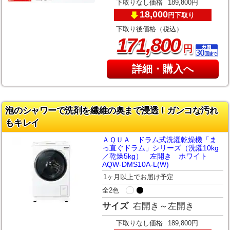
下取りなし価格
189,800円
18,000
下取り
円
下取り後価格（税込）
,
171
800
円
詳細・購入へ
泡のシャワーで洗剤を繊維の奥まで浸透！ガンコな汚れ
もキレイ
ＡＱＵＡ ドラム式洗濯乾燥機「ま
っ直ぐドラム」シリーズ（洗濯10kg
／乾燥5kg） 左開き ホワイト
AQW-DMS10A-L(W)
1ヶ月以上でお届け予定
全2色
サイズ
右開き～左開き
下取りなし価格
189,800円