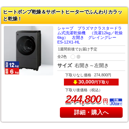
ヒートポンプ乾燥＆サポートヒーターでふんわりカラッ
と乾燥！
シャープ プラズマクラスタードラ
ム式洗濯乾燥機 （洗濯12kg／乾燥
6kg） 左開き グレイングレー
ES-12X1-HL
1週間前後でお届け予定
全2色
サイズ
右開き～左開き
下取りなし価格
274,800円
30,000
下取り
円
下取り後価格（税込）
,
244
800
円
詳細・購入へ