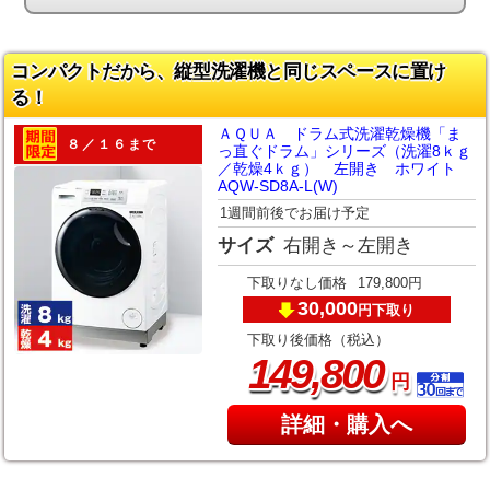
コンパクトだから、縦型洗濯機と同じスペースに置け
る！
ＡＱＵＡ ドラム式洗濯乾燥機「ま
８／１６まで
っ直ぐドラム」シリーズ（洗濯8ｋｇ
／乾燥4ｋｇ） 左開き ホワイト
AQW-SD8A-L(W)
1週間前後でお届け予定
サイズ
右開き～左開き
下取りなし価格
179,800円
30,000
下取り
円
下取り後価格（税込）
,
149
800
円
詳細・購入へ