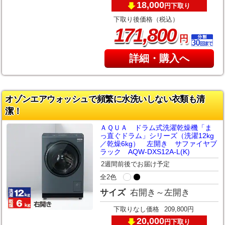
18,000
下取り
円
下取り後価格（税込）
,
171
800
円
詳細・購入へ
オゾンエアウォッシュで頻繁に水洗いしない衣類も清
潔！
ＡＱＵＡ ドラム式洗濯乾燥機「ま
っ直ぐドラム」シリーズ（洗濯12kg
／乾燥6kg） 左開き サファイヤブ
ラック AQW-DXS12A-L(K)
2週間前後でお届け予定
全2色
サイズ
右開き～左開き
下取りなし価格
209,800円
20,000
下取り
円