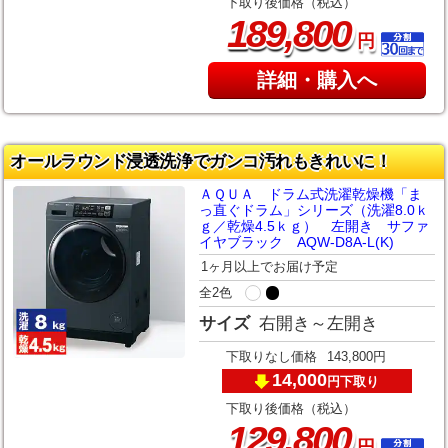
下取り後価格（税込）
,
189
800
円
詳細・購入へ
オールラウンド浸透洗浄でガンコ汚れもきれいに！
ＡＱＵＡ ドラム式洗濯乾燥機「ま
っ直ぐドラム」シリーズ（洗濯8.0ｋ
ｇ／乾燥4.5ｋｇ） 左開き サファ
イヤブラック AQW-D8A-L(K)
1ヶ月以上でお届け予定
全2色
サイズ
右開き～左開き
下取りなし価格
143,800円
14,000
下取り
円
下取り後価格（税込）
,
129
800
円