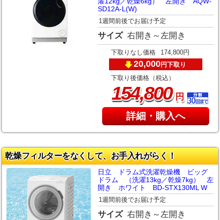
濯12kg／乾燥6kg） 左開き AQW-
SD12A-L(W)
1週間前後でお届け予定
サイズ
右開き～左開き
下取りなし価格
174,800円
20,000
下取り
円
下取り後価格（税込）
,
154
800
円
詳細・購入へ
乾燥フィルターをなくして、お手入れがらく！
日立 ドラム式洗濯乾燥機 ビッグ
ドラム （洗濯13kg／乾燥7kg） 左
開き ホワイト BD-STX130ML W
1週間前後でお届け予定
サイズ
右開き～左開き