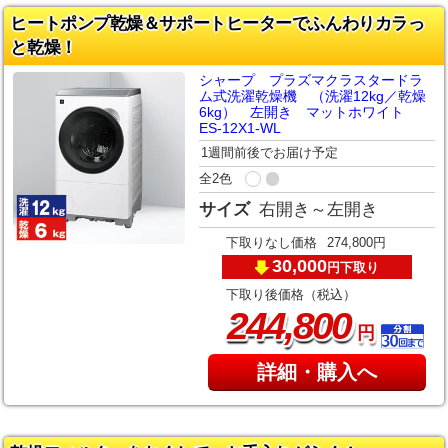
ヒートポンプ乾燥＆サポートヒーターでふんわりカラっ
と乾燥！
シャープ プラズマクラスタードラ
ム式洗濯乾燥機 （洗濯12kg／乾燥
6kg） 左開き マットホワイト
ES-12X1-WL
1週間前後でお届け予定
全2色
サイズ
右開き～左開き
下取りなし価格
274,800円
30,000
下取り
円
下取り後価格（税込）
,
244
800
円
詳細・購入へ