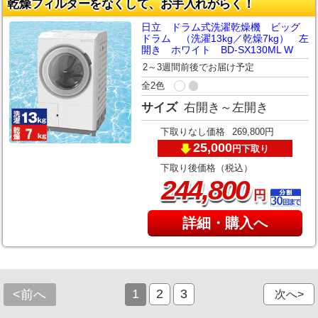
乾燥フィルターをなくして、お手入れがらく！
日立 ドラム式洗濯乾燥機 ビッグ
ドラム （洗濯13kg／乾燥7kg） 左
開き ホワイト BD-SX130ML W
2～3週間前後でお届け予定
全2色
サイズ
右開き～左開き
下取りなし価格
269,800円
25,000
下取り
円
下取り後価格（税込）
,
244
800
円
詳細・購入へ
1
2
3
<前へ
次へ>