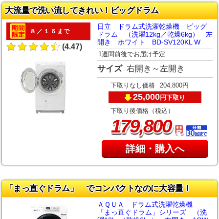
大流量で洗い流してきれい！ビッグドラム
日立 ドラム式洗濯乾燥機 ビッグ
８／１６まで
ドラム （洗濯12kg／乾燥6kg） 左
開き ホワイト BD-SV120KL W
(4.47)
1週間前後でお届け予定
サイズ
右開き～左開き
下取りなし価格
204,800円
25,000
下取り
円
下取り後価格（税込）
,
179
800
円
詳細・購入へ
「まっ直ぐドラム」 でコンパクトなのに大容量！
ＡＱＵＡ ドラム式洗濯乾燥機
「まっ直ぐドラム」シリーズ （洗