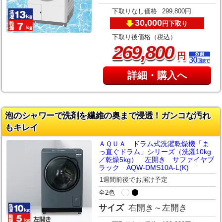
下取りなし価格
299,800円
30,000
下取り
円
下取り後価格（税込）
,
269
800
円
詳細・購入へ
泡のシャワーで洗剤を繊維の奥まで浸透！ガンコな汚れ
もキレイ
ＡＱＵＡ ドラム式洗濯乾燥機「ま
っ直ぐドラム」シリーズ（洗濯10kg
／乾燥5kg） 左開き サファイヤブ
ラック AQW-DMS10A-L(K)
1週間前後でお届け予定
全2色
サイズ
右開き～左開き