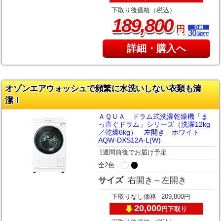
下取り後価格（税込）
,
189
800
円
詳細・購入へ
オゾンエアウォッシュで頻繁に水洗いしない衣類も清
潔！
ＡＱＵＡ ドラム式洗濯乾燥機「ま
っ直ぐドラム」シリーズ（洗濯12kg
／乾燥6kg） 左開き ホワイト
AQW-DXS12A-L(W)
1週間前後でお届け予定
全2色
サイズ
右開き～左開き
下取りなし価格
209,800円
20,000
下取り
円