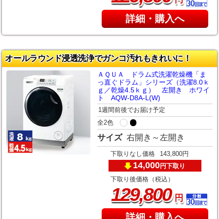
詳細・購入へ
オールラウンド浸透洗浄でガンコ汚れもきれいに！
ＡＱＵＡ ドラム式洗濯乾燥機「ま
っ直ぐドラム」シリーズ（洗濯8.0ｋ
ｇ／乾燥4.5ｋｇ） 左開き ホワイ
ト AQW-D8A-L(W)
1週間前後でお届け予定
全2色
サイズ
右開き～左開き
下取りなし価格
143,800円
14,000
下取り
円
下取り後価格（税込）
,
129
800
円
詳細・購入へ