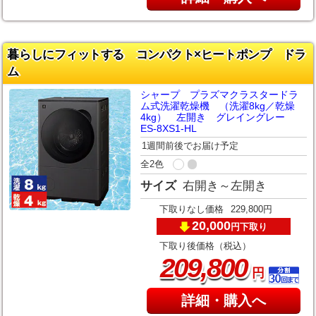
暮らしにフィットする コンパクト×ヒートポンプ ドラ
ム
シャープ プラズマクラスタードラ
ム式洗濯乾燥機 （洗濯8kg／乾燥
4kg） 左開き グレイングレー
ES-8XS1-HL
1週間前後でお届け予定
全2色
サイズ
右開き～左開き
下取りなし価格
229,800円
20,000
下取り
円
下取り後価格（税込）
,
209
800
円
詳細・購入へ