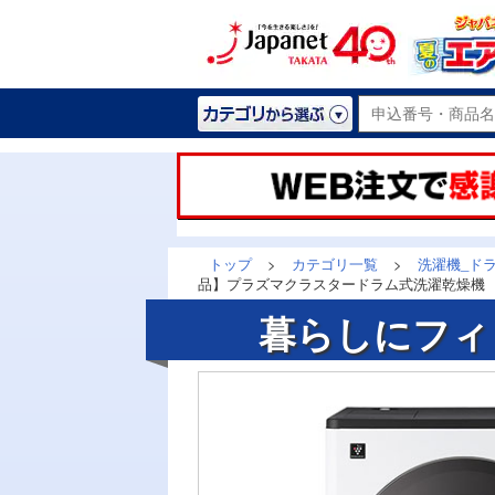
トップ
>
カテゴリ一覧
>
洗濯機_ド
品】プラズマクラスタードラム式洗濯乾燥機 （洗
暮らしにフィ