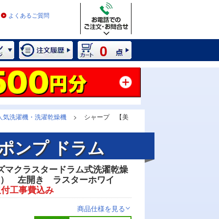
よくあるご質問
0
人気洗濯機・洗濯乾燥機
>
シャープ 【美
ポンプ ドラム
ズマクラスタードラム式洗濯乾燥
kg） 左開き ラスターホワイ
取付工事費込み
商品仕様を見る
>