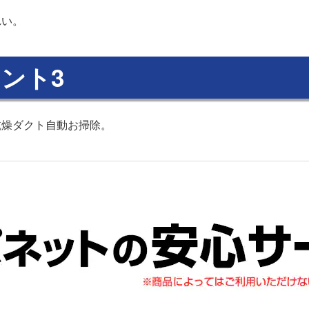
れい。
ント3
乾燥ダクト自動お掃除。