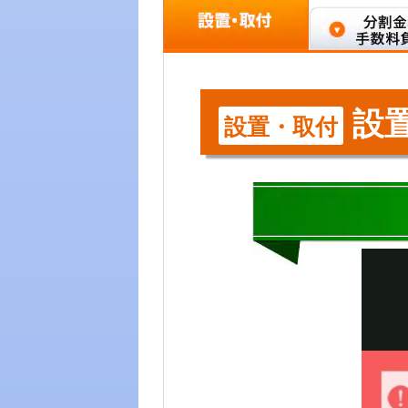
設
設置・取付