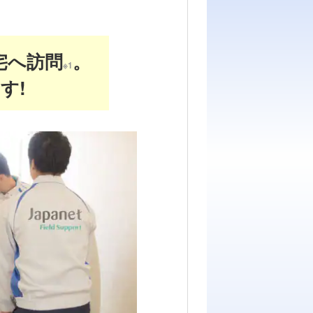
宅へ訪問
。
※1
す!