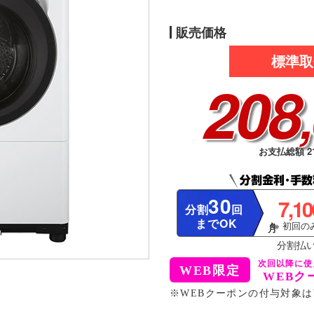
販売価格
標準取
208
お支払総額 21
30
7,1
分割
回
までOK
※ 初回のみ
分割払
WEBク
※WEBクーポンの付与対象は