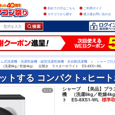
初めての方はこちら
ご利用ガイド
カテゴリから探す
購入後お問い合わせ
ラム式洗濯機・洗濯乾燥機・縦型洗濯乾燥機・全自動洗濯機
>
シャープの
濯8kg／乾燥4kg） 左開き ラスターホワイト ES-8XS1-WL
ットする コンパクト×ヒート
シャープ 【美品】プラ
1 / 1
機 （洗濯8kg／乾燥4
ト ES-8XS1-WL
標準