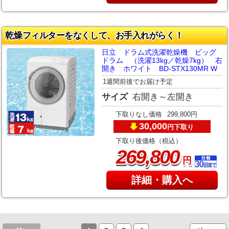
乾燥フィルターをなくして、お手入れがらく！
日立 ドラム式洗濯乾燥機 ビッグ
ドラム （洗濯13kg／乾燥7kg） 右
開き ホワイト BD-STX130MR W
1週間前後でお届け予定
サイズ
右開き～左開き
下取りなし価格
299,800円
30,000
下取り
円
下取り後価格（税込）
,
269
800
円
詳細・購入へ