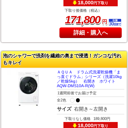
18,000
下取り
円
下取り後価格（税込）
,
171
800
円
詳細・購入へ
泡のシャワーで洗剤を繊維の奥まで浸透！ガンコな汚れ
もキレイ
ＡＱＵＡ ドラム式洗濯乾燥機「ま
っ直ぐドラム」シリーズ（洗濯10kg
／乾燥5kg） 右開き ホワイト
AQW-DMS10A-R(W)
1週間前後でお届け予定
全2色
サイズ
右開き～左開き
下取りなし価格
189,800円
18,000
下取り
円