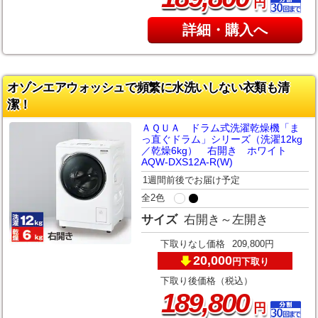
円
詳細・購入へ
オゾンエアウォッシュで頻繁に水洗いしない衣類も清
潔！
ＡＱＵＡ ドラム式洗濯乾燥機「ま
っ直ぐドラム」シリーズ（洗濯12kg
／乾燥6kg） 右開き ホワイト
AQW-DXS12A-R(W)
1週間前後でお届け予定
全2色
サイズ
右開き～左開き
下取りなし価格
209,800円
20,000
下取り
円
下取り後価格（税込）
,
189
800
円