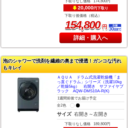
下取りなし価格
174,800円
20,000
下取り
円
下取り後価格（税込）
,
154
800
円
詳細・購入へ
泡のシャワーで洗剤を繊維の奥まで浸透！ガンコな汚れ
もキレイ
ＡＱＵＡ ドラム式洗濯乾燥機「ま
っ直ぐドラム」シリーズ（洗濯10kg
／乾燥5kg） 右開き サファイヤブ
ラック AQW-DMS10A-R(K)
1週間前後でお届け予定
全2色
サイズ
右開き～左開き
下取りなし価格
189,800円