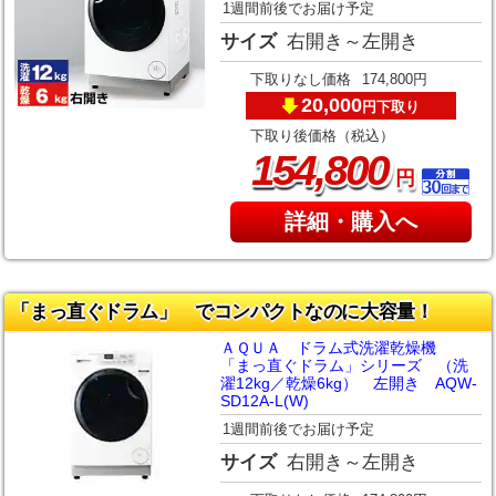
1週間前後でお届け予定
サイズ
右開き～左開き
下取りなし価格
174,800円
20,000
下取り
円
下取り後価格（税込）
,
154
800
円
詳細・購入へ
「まっ直ぐドラム」 でコンパクトなのに大容量！
ＡＱＵＡ ドラム式洗濯乾燥機
「まっ直ぐドラム」シリーズ （洗
濯12kg／乾燥6kg） 左開き AQW-
SD12A-L(W)
1週間前後でお届け予定
サイズ
右開き～左開き