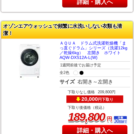
詳細・購入へ
オゾンエアウォッシュで頻繁に水洗いしない衣類も清
潔！
ＡＱＵＡ ドラム式洗濯乾燥機「ま
っ直ぐドラム」シリーズ（洗濯12kg
／乾燥6kg） 左開き ホワイト
AQW-DXS12A-L(W)
1週間前後でお届け予定
全2色
サイズ
右開き～左開き
下取りなし価格
209,800円
20,000
下取り
円
下取り後価格（税込）
,
189
800
円
詳細・購入へ