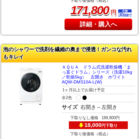
下取り後価格（税込）
,
171
800
円
詳細・購入へ
泡のシャワーで洗剤を繊維の奥まで浸透！ガンコな汚れ
もキレイ
ＡＱＵＡ ドラム式洗濯乾燥機「ま
っ直ぐドラム」シリーズ（洗濯10kg
／乾燥5kg） 左開き ホワイト
AQW-DMS10A-L(W)
1ヶ月以上でお届け予定
全2色
サイズ
右開き～左開き
下取りなし価格
189,800円
18,000
下取り
円
下取り後価格（税込）