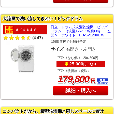
大流量で洗い流してきれい！ビッグドラム
日立 ドラム式洗濯乾燥機 ビッグ
８／１６まで
ドラム （洗濯12kg／乾燥6kg） 左
開き ホワイト BD-SV120KL W
(4.47)
1週間前後でお届け予定
サイズ
右開き～左開き
下取りなし価格
204,800円
25,000
下取り
円
下取り後価格（税込）
,
179
800
円
詳細・購入へ
コンパクトだから、縦型洗濯機と同じスペースに置け