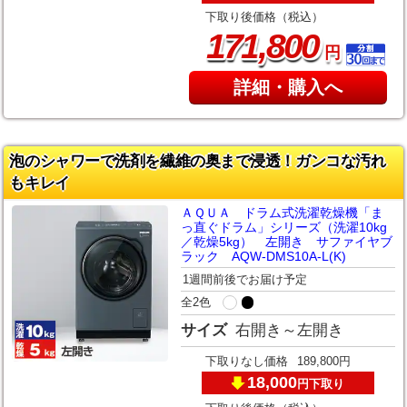
下取り後価格（税込）
,
171
800
円
詳細・購入へ
泡のシャワーで洗剤を繊維の奥まで浸透！ガンコな汚れ
もキレイ
ＡＱＵＡ ドラム式洗濯乾燥機「ま
っ直ぐドラム」シリーズ（洗濯10kg
／乾燥5kg） 左開き サファイヤブ
ラック AQW-DMS10A-L(K)
1週間前後でお届け予定
全2色
サイズ
右開き～左開き
下取りなし価格
189,800円
18,000
下取り
円