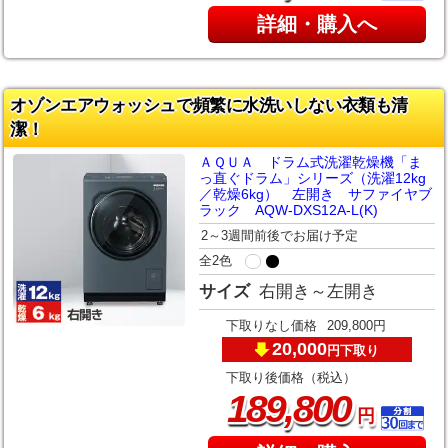
詳細・購入へ
オゾンエアウォッシュで頻繁に水洗いしない衣類も清
潔！
ＡＱＵＡ ドラム式洗濯乾燥機「ま
っ直ぐドラム」シリーズ（洗濯12kg
／乾燥6kg） 左開き サファイヤブ
ラック AQW-DXS12A-L(K)
2～3週間前後でお届け予定
全2色
サイズ
右開き～左開き
下取りなし価格
209,800円
20,000
下取り
円
下取り後価格（税込）
,
189
800
円