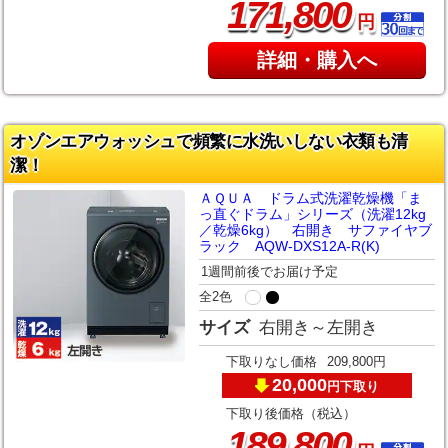
,
171
800
円
詳細・購入へ
オゾンエアウォッシュで頻繁に水洗いしない衣類も清
潔！
ＡＱＵＡ ドラム式洗濯乾燥機「ま
っ直ぐドラム」シリーズ（洗濯12kg
／乾燥6kg） 右開き サファイヤブ
ラック AQW-DXS12A-R(K)
1週間前後でお届け予定
全2色
サイズ
右開き～左開き
下取りなし価格
209,800円
20,000
下取り
円
下取り後価格（税込）
,
189
800