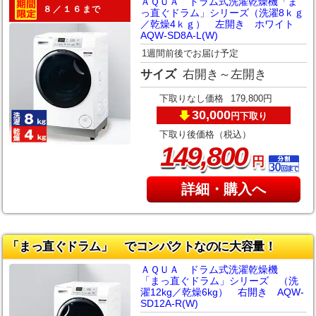
ＡＱＵＡ ドラム式洗濯乾燥機「ま
８／１６まで
っ直ぐドラム」シリーズ（洗濯8ｋｇ
／乾燥4ｋｇ） 左開き ホワイト
AQW-SD8A-L(W)
1週間前後でお届け予定
サイズ
右開き～左開き
下取りなし価格
179,800円
30,000
下取り
円
下取り後価格（税込）
,
149
800
円
詳細・購入へ
「まっ直ぐドラム」 でコンパクトなのに大容量！
ＡＱＵＡ ドラム式洗濯乾燥機
「まっ直ぐドラム」シリーズ （洗
濯12kg／乾燥6kg） 右開き AQW-
SD12A-R(W)