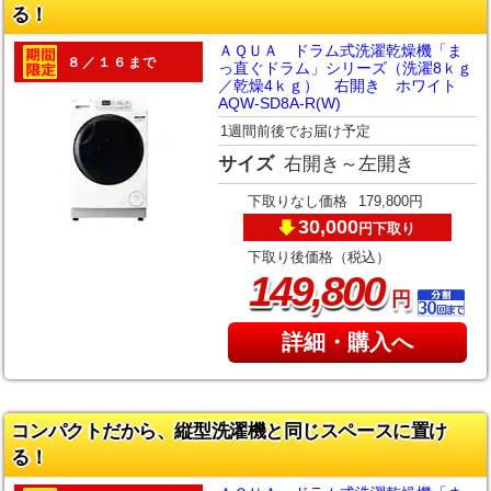
る！
ＡＱＵＡ ドラム式洗濯乾燥機「ま
８／１６まで
っ直ぐドラム」シリーズ（洗濯8ｋｇ
／乾燥4ｋｇ） 右開き ホワイト
AQW-SD8A-R(W)
1週間前後でお届け予定
サイズ
右開き～左開き
下取りなし価格
179,800円
30,000
下取り
円
下取り後価格（税込）
,
149
800
円
詳細・購入へ
コンパクトだから、縦型洗濯機と同じスペースに置け
る！