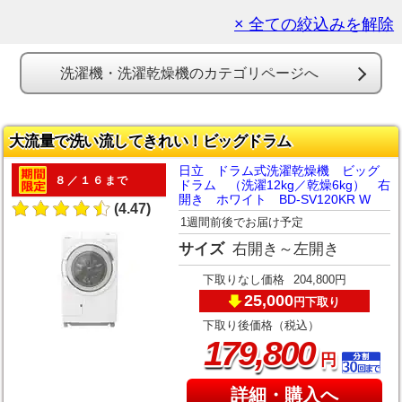
× 全ての絞込みを解除
洗濯機・洗濯乾燥機のカテゴリページへ
大流量で洗い流してきれい！ビッグドラム
日立 ドラム式洗濯乾燥機 ビッグ
８／１６まで
ドラム （洗濯12kg／乾燥6kg） 右
開き ホワイト BD-SV120KR W
(4.47)
1週間前後でお届け予定
サイズ
右開き～左開き
下取りなし価格
204,800円
25,000
下取り
円
下取り後価格（税込）
,
179
800
円
詳細・購入へ