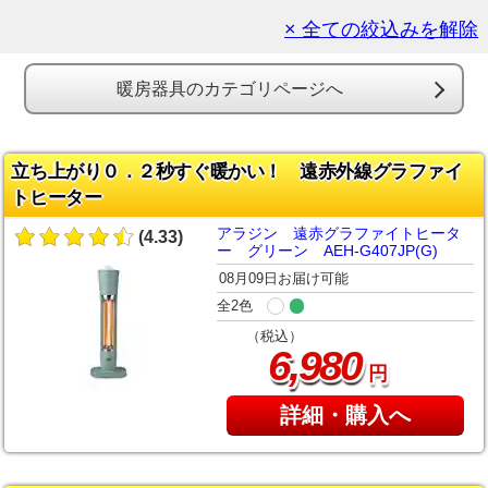
× 全ての絞込みを解除
暖房器具のカテゴリページへ
立ち上がり０．２秒すぐ暖かい！ 遠赤外線グラファイ
トヒーター
アラジン 遠赤グラファイトヒータ
(4.33)
ー グリーン AEH-G407JP(G)
08月09日お届け可能
全2色
（税込）
,
6
980
円
詳細・購入へ