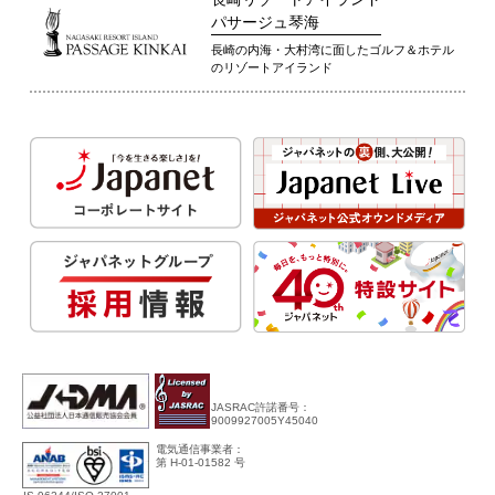
パサージュ琴海
長崎の内海・大村湾に面したゴルフ＆ホテル
のリゾートアイランド
JASRAC許諾番号：
9009927005Y45040
電気通信事業者：
第 H-01-01582 号