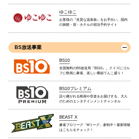
ゆこゆこ
お客様の『良質な温泉旅』をお手伝い。国内
の旅館・宿・ホテルの宿泊予約サイト
BS放送事業
BS10
全国無料のBS放送局『BS10』。クイズにゴル
フに映画に麻雀、楽しい番組てんこ盛り！
BS10プレミアム
語り継がれる映画や音楽をお届けする、大人
のためのエンタテインメントチャンネル
BEAST X
麻雀プロリーグ「Mリーグ」参戦中！最新情報
はこちらをチェック！