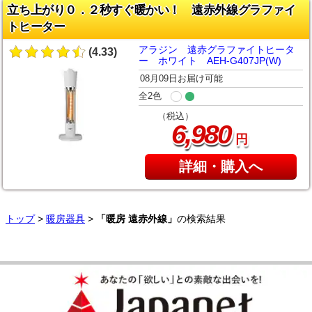
立ち上がり０．２秒すぐ暖かい！ 遠赤外線グラファイ
トヒーター
アラジン 遠赤グラファイトヒータ
(4.33)
ー ホワイト AEH-G407JP(W)
08月09日お届け可能
全2色
（税込）
,
6
980
円
詳細・購入へ
トップ
>
暖房器具
>
「暖房 遠赤外線」
の検索結果