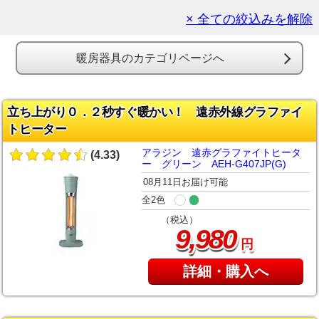
× 全ての絞込みを解除
暖房器具のカテゴリページへ
立ち上がり０．２秒すぐ暖かい！ 遠赤外線グラファイ
トヒーター
アラジン 遠赤グラファイトヒータ
(4.33)
ー グリーン AEH-G407JP(G)
08月11日お届け可能
全2色
（税込）
,
9
980
円
詳細・購入へ