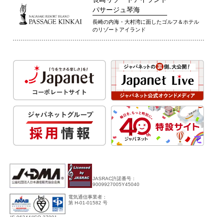
パサージュ琴海
長崎の内海・大村湾に面したゴルフ＆ホテル
のリゾートアイランド
JASRAC許諾番号：
9009927005Y45040
電気通信事業者：
第 H-01-01582 号