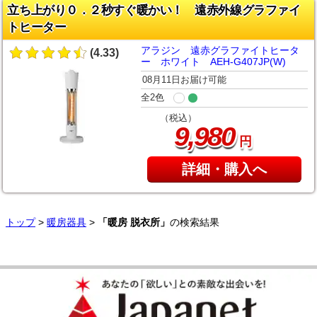
立ち上がり０．２秒すぐ暖かい！ 遠赤外線グラファイ
トヒーター
アラジン 遠赤グラファイトヒータ
(4.33)
ー ホワイト AEH-G407JP(W)
08月11日お届け可能
全2色
（税込）
,
9
980
円
詳細・購入へ
トップ
>
暖房器具
>
「暖房 脱衣所」
の検索結果