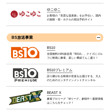
ゆこゆこ
お客様の『良質な温泉旅』をお手伝い。国内
の旅館・宿・ホテルの宿泊予約サイト
BS放送事業
BS10
全国無料のBS放送局『BS10』。クイズにゴル
フに映画に麻雀、楽しい番組てんこ盛り！
BS10プレミアム
語り継がれる映画や音楽をお届けする、大人
のためのエンタテインメントチャンネル
BEAST X
麻雀プロリーグ「Mリーグ」参戦中！最新情報
はこちらをチェック！