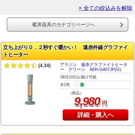
× 全ての絞込みを解除
暖房器具のカテゴリページへ
立ち上がり０．２秒すぐ暖かい！ 遠赤外線グラファイ
トヒーター
アラジン 遠赤グラファイトヒータ
(4.34)
ー グリーン AEH-G407JP(G)
08月10日お届け可能
全2色
（税込）
,
9
980
円
詳細・購入へ