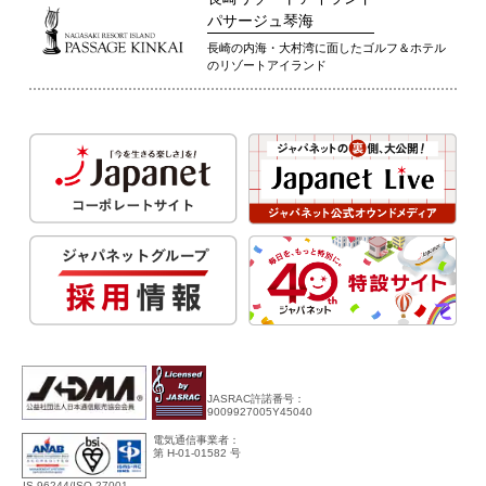
パサージュ琴海
長崎の内海・大村湾に面したゴルフ＆ホテル
のリゾートアイランド
JASRAC許諾番号：
9009927005Y45040
電気通信事業者：
第 H-01-01582 号
IS 96244/ISO 27001