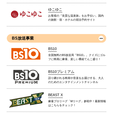
ゆこゆこ
お客様の『良質な温泉旅』をお手伝い。国内
の旅館・宿・ホテルの宿泊予約サイト
BS放送事業
BS10
全国無料のBS放送局『BS10』。クイズにゴル
フに映画に麻雀、楽しい番組てんこ盛り！
BS10プレミアム
語り継がれる映画や音楽をお届けする、大人
のためのエンタテインメントチャンネル
BEAST X
麻雀プロリーグ「Mリーグ」参戦中！最新情報
はこちらをチェック！