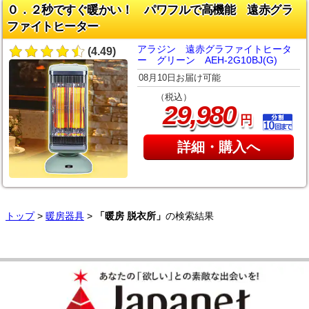
０．２秒ですぐ暖かい！ パワフルで高機能 遠赤グラ
ファイトヒーター
アラジン 遠赤グラファイトヒータ
(4.49)
ー グリーン AEH-2G10BJ(G)
08月10日お届け可能
（税込）
,
29
980
円
詳細・購入へ
トップ
>
暖房器具
>
「暖房 脱衣所」
の検索結果