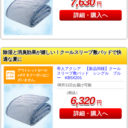
,
7
630
円
詳細・購入へ
除湿と消臭効果が嬉しい！クールスリープ敷パッドで快
適な夏に
帝人アクシア 【新品同様】クール
アウトレットセール
スリープ敷パッド シングル ブル
※ＷＥＢクーポンはご
ー KBSX201
ざいません。
08月11日お届け可能
（税込）
,
6
320
円
詳細・購入へ