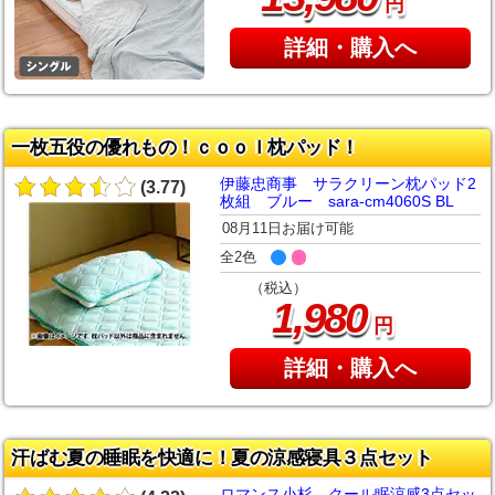
円
詳細・購入へ
一枚五役の優れもの！ｃｏｏｌ枕パッド！
伊藤忠商事 サラクリーン枕パッド2
(3.77)
枚組 ブルー sara-cm4060S BL
08月11日お届け可能
全2色
（税込）
,
1
980
円
詳細・購入へ
汗ばむ夏の睡眠を快適に！夏の涼感寝具３点セット
ロマンス小杉 クール眠涼感3点セッ