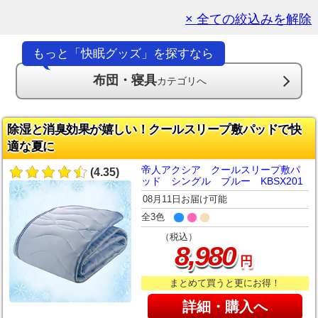
× 全ての絞込みを解除
もっと「快眠グッズ」を探すなら
布団・寝具
カテゴリへ
除湿と消臭効果が嬉しい！クールスリープ敷パッドで快
適な夏に
帝人アクシア クールスリープ敷パ
(4.35)
ッド シングル ブルー KBSX201
08月11日お届け可能
全3色
（税込）
,
8
980
円
まとめて買うと更にお得！
詳細・購入へ