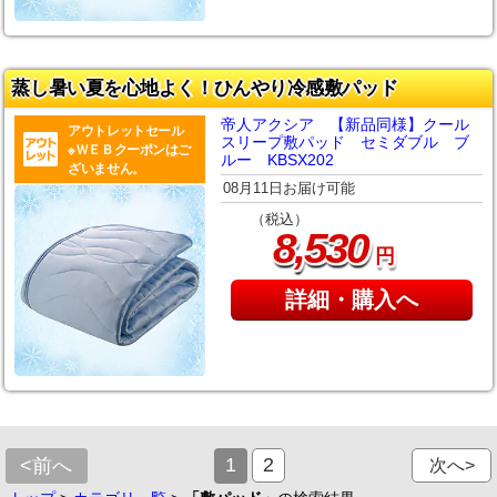
蒸し暑い夏を心地よく！ひんやり冷感敷パッド
帝人アクシア 【新品同様】クール
アウトレットセール
スリープ敷パッド セミダブル ブ
※ＷＥＢクーポンはご
ルー KBSX202
ざいません。
08月11日お届け可能
（税込）
,
8
530
円
詳細・購入へ
1
2
<前へ
次へ>