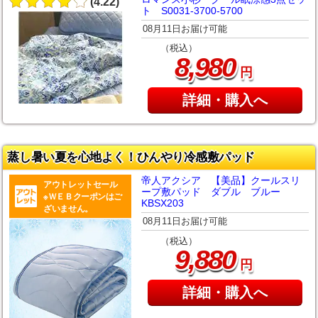
(4.22)
ト S0031-3700-5700
08月11日お届け可能
（税込）
,
8
980
円
詳細・購入へ
蒸し暑い夏を心地よく！ひんやり冷感敷パッド
帝人アクシア 【美品】クールスリ
アウトレットセール
ープ敷パッド ダブル ブルー
※ＷＥＢクーポンはご
KBSX203
ざいません。
08月11日お届け可能
（税込）
,
9
880
円
詳細・購入へ