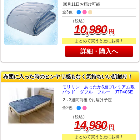
08月11日お届け可能
全3色
（税込）
,
10
980
円
まとめて買うと更にお得！
詳細・購入へ
布団に入った時のヒンヤリ感もなく気持ちいい肌触り！
モリリン あったか6層プレミアム敷
パッド ダブル ブルー JTP406E
2～3週間前後でお届け予定
全2色
（税込）
,
14
980
円
まとめて買うと更にお得！