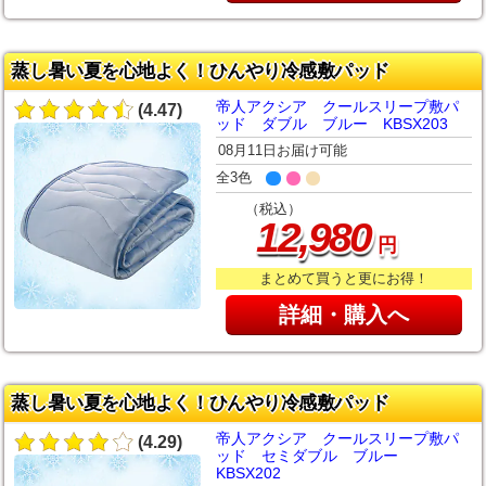
蒸し暑い夏を心地よく！ひんやり冷感敷パッド
帝人アクシア クールスリープ敷パ
(4.47)
ッド ダブル ブルー KBSX203
08月11日お届け可能
全3色
（税込）
,
12
980
円
まとめて買うと更にお得！
詳細・購入へ
蒸し暑い夏を心地よく！ひんやり冷感敷パッド
帝人アクシア クールスリープ敷パ
(4.29)
ッド セミダブル ブルー
KBSX202