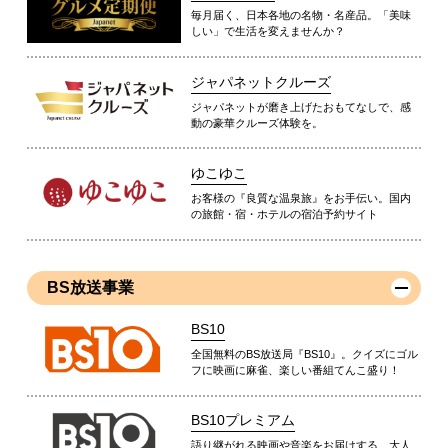
毎月届く、日本各地の名物・名産品。「美味
しい」で生活を変えませんか？
ジャパネットクルーズ
ジャパネットが磨き上げたおもてなしで、感
動の豪華クルーズ体験を。
ゆこゆこ
お客様の『良質な温泉旅』をお手伝い。国内
の旅館・宿・ホテルの宿泊予約サイト
BS放送事業
BS10
全国無料のBS放送局『BS10』。クイズにゴル
フに映画に麻雀、楽しい番組てんこ盛り！
BS10プレミアム
語り継がれる映画や音楽をお届けする、大人