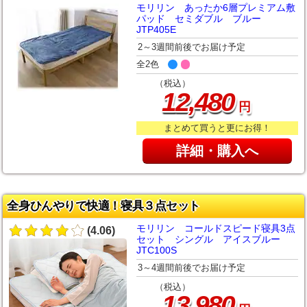
モリリン あったか6層プレミアム敷
パッド セミダブル ブルー
JTP405E
2～3週間前後でお届け予定
全2色
（税込）
,
12
480
円
まとめて買うと更にお得！
詳細・購入へ
全身ひんやりで快適！寝具３点セット
モリリン コールドスピード寝具3点
(4.06)
セット シングル アイスブルー
JTC100S
3～4週間前後でお届け予定
（税込）
,
13
980