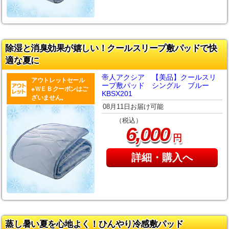
除湿と消臭効果が嬉しい！クールスリープ敷パッドで快
適な夏に
帝人アクシア 【美品】クールスリ
アウトレットセール
ープ敷パッド シングル ブルー
※ＷＥＢクーポンはご
KBSX201
ざいません。
08月11日お届け可能
（税込）
,
6
000
円
詳細・購入へ
蒸し暑い夏を心地よく！ひんやり冷感敷パッド