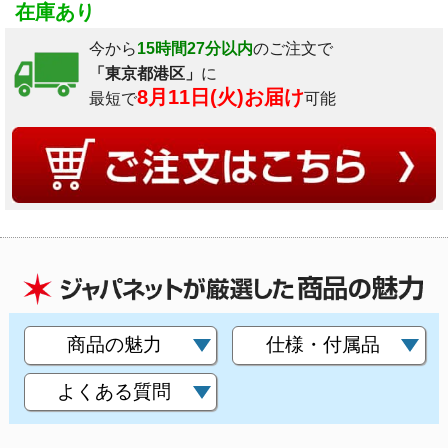
在庫あり
今から
15時間27分以内
のご注文で
「東京都港区」
に
8月11日(火)お届け
最短で
可能
商品の魅力
仕様・付属品
よくある質問