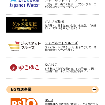
上質な「富士山の天然水」。安心・安全、こ
だわりのウォーターサーバー
グルメ定期便
毎月届く、日本各地の名物・名産品。「美味
しい」で生活を変えませんか？
ジャパネットクルーズ
ジャパネットが磨き上げたおもてなしで、感
動の豪華クルーズ体験を。
ゆこゆこ
お客様の『良質な温泉旅』をお手伝い。国内
の旅館・宿・ホテルの宿泊予約サイト
BS放送事業
BS10
全国無料のBS放送局『BS10』。クイズにゴル