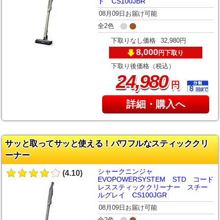
ド CS100JBR
08月09日お届け可能
全2色
下取りなし価格
32,980円
8,000
下取り
円
下取り後価格（税込）
,
24
980
円
詳細・購入へ
サッと取ってサッと使える！パワフルなスティッククリ
ーナー
シャークニンジャ
(4.10)
EVOPOWERSYSTEM STD コード
レススティッククリーナー スチー
ルグレイ CS100JGR
08月09日お届け可能