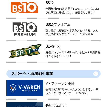
BS10
全国無料のBS放送局『BS10』。クイズにゴル
フに映画に麻雀、楽しい番組てんこ盛り！
BS10プレミアム
語り継がれる映画や音楽をお届けする、大人
のためのエンタテインメントチャンネル
BEAST X
麻雀プロリーグ「Mリーグ」参戦中！最新情報
はこちらをチェック！
スポーツ・地域創生事業
V・ファーレン長崎
長崎県内21市町をホームタウンとするプロサ
ッカークラブ「V・ファーレン長崎」
長崎ヴェルカ