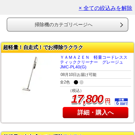
× 全ての絞込みを解除
掃除機のカテゴリページへ
超軽量！自走式！でお掃除ラクラク
ＹＡＭＡＺＥＮ 軽量コードレスス
ティッククリーナー グレージュ
JMC-PL40(G)
08月10日お届け可能
全2色
（税込）
,
17
800
円
詳細・購入へ