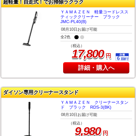
超軽量！自走式！でお掃除ラクラク
ＹＡＭＡＺＥＮ 軽量コードレスス
ティッククリーナー ブラック
JMC-PL40(B)
08月10日お届け可能
全2色
（税込）
,
17
800
円
詳細・購入へ
ダイソン専用クリーナースタンド
ＹＡＭＡＺＥＮ クリーナースタン
ド ブラック RDS-3(BK)
08月10日お届け可能
（税込）
,
9
980
円