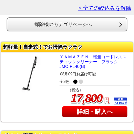
× 全ての絞込みを解除
掃除機のカテゴリページへ
超軽量！自走式！でお掃除ラクラク
ＹＡＭＡＺＥＮ 軽量コードレスス
ティッククリーナー ブラック
JMC-PL40(B)
08月09日お届け可能
全2色
（税込）
,
17
800
円
詳細・購入へ