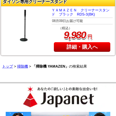
ダイソン専用クリーナースタンド
ＹＡＭＡＺＥＮ クリーナースタン
ド ブラック RDS-3(BK)
08月09日お届け可能
（税込）
,
9
980
円
詳細・購入へ
トップ
>
掃除機
>
「掃除機 YAMAZEN」
の検索結果