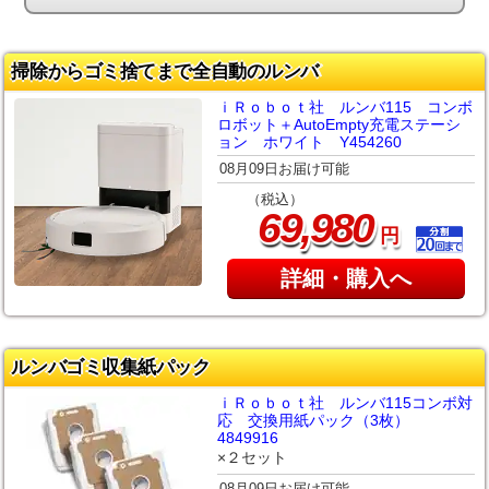
掃除からゴミ捨てまで全自動のルンバ
ｉＲｏｂｏｔ社 ルンバ115 コンボ
ロボット＋AutoEmpty充電ステーシ
ョン ホワイト Y454260
08月09日お届け可能
（税込）
,
69
980
円
詳細・購入へ
ルンバゴミ収集紙パック
ｉＲｏｂｏｔ社 ルンバ115コンボ対
応 交換用紙パック（3枚）
4849916
×２セット
08月09日お届け可能