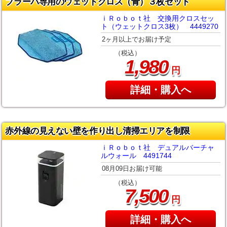
ブラーバ専用のウェットクロス（青）３枚セット
ｉＲｏｂｏｔ社 交換用クロスセッ
ト（ウェットクロス3枚） 4449270
2ヶ月以上でお届け予定
（税込）
,
1
980
円
詳細・購入へ
赤外線の見えない壁を作り出し清掃エリアを制限
ｉＲｏｂｏｔ社 デュアルバーチャ
ルウォール 4491744
08月09日お届け可能
（税込）
,
7
500
円
詳細・購入へ