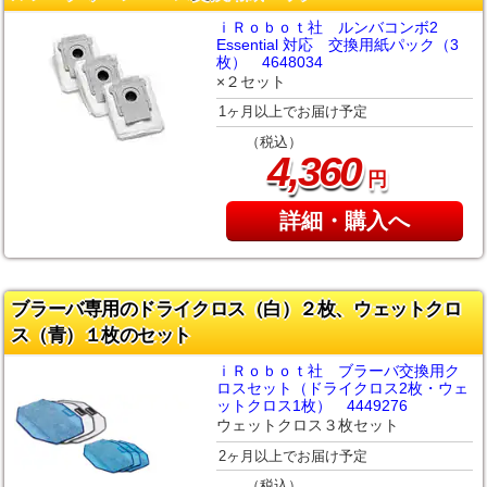
ｉＲｏｂｏｔ社 ルンバコンボ2
Essential 対応 交換用紙パック（3
枚） 4648034
×２セット
1ヶ月以上でお届け予定
（税込）
,
4
360
円
詳細・購入へ
ブラーバ専用のドライクロス（白）２枚、ウェットクロ
ス（青）１枚のセット
ｉＲｏｂｏｔ社 ブラーバ交換用ク
ロスセット（ドライクロス2枚・ウェ
ットクロス1枚） 4449276
ウェットクロス３枚セット
2ヶ月以上でお届け予定
（税込）