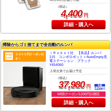
（税込）
,
4
400
円
詳細・購入へ
掃除からゴミ捨てまで全自動のルンバ
ｉＲｏｂｏｔ社 【良品】ルンバ
３０００円クーポン付
115 コンボロボット＋AutoEmpty充
き！
電ステーション ブラック
Y454060
入荷次第でお届け予定
（税込）
,
37
980
円
WEBクーポン3,000円分贈呈
詳細・購入へ