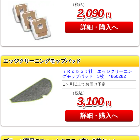
（税込）
,
2
090
円
詳細・購入へ
エッジクリーニングモップパッド
ｉＲｏｂｏｔ社 エッジクリーニン
グモップパッド 3枚 4860282
1ヶ月以上でお届け予定
（税込）
,
3
100
円
詳細・購入へ