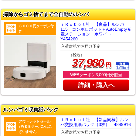
掃除からゴミ捨てまで全自動のルンバ
ｉＲｏｂｏｔ社 【良品】ルンバ
３０００円クーポン付
115 コンボロボット＋AutoEmpty充
き！
電ステーション ホワイト
Y454260
入荷次第でお届け予定
（税込）
,
37
980
円
WEBクーポン3,000円分贈呈
詳細・購入へ
ルンバゴミ収集紙パック
ｉＲｏｂｏｔ社 【新品同様】ルン
アウトレットセール
バ交換用紙パック（3枚） 4849916
※ＷＥＢクーポンはご
ざいません。
入荷次第でお届け予定