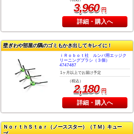
,
3
960
円
詳細・購入へ
壁ぎわや部屋の隅のゴミもかき出してキレイに！
ｉＲｏｂｏｔ社 ルンバ用エッジク
リーニングブラシ（３個）
4747487
1ヶ月以上でお届け予定
（税込）
,
2
180
円
詳細・購入へ
ＮｏｒｔｈＳｔａｒ（ノーススター）（ＴＭ）キュー