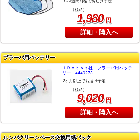
3～4週間前後でお届け予定
（税込）
,
1
980
円
詳細・購入へ
ブラーバ用バッテリー
ｉＲｏｂｏｔ社 ブラーバ用バッテ
リー 4449273
2ヶ月以上でお届け予定
（税込）
,
9
020
円
詳細・購入へ
ルンバクリーンベース交換用紙パック