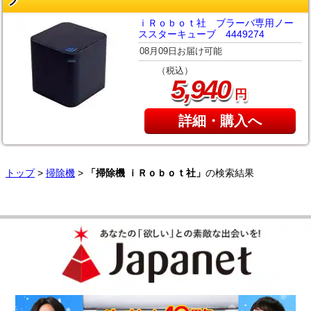
ブ
ｉＲｏｂｏｔ社 ブラーバ専用ノー
ススターキューブ 4449274
08月09日お届け可能
（税込）
,
5
940
円
詳細・購入へ
トップ
>
掃除機
>
「掃除機 ｉＲｏｂｏｔ社」
の検索結果