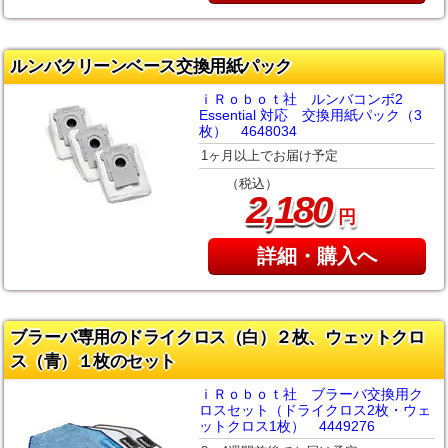
ルンバクリーンベース交換用紙パック
ｉＲｏｂｏｔ社 ルンバコンボ2
Essential 対応 交換用紙パック（3
枚） 4648034
1ヶ月以上でお届け予定
（税込）
,
2
180
円
詳細・購入へ
ブラーバ専用のドライクロス（白）２枚、ウェットクロ
ス（青）１枚のセット
ｉＲｏｂｏｔ社 ブラーバ交換用ク
ロスセット（ドライクロス2枚・ウェ
ットクロス1枚） 4449276