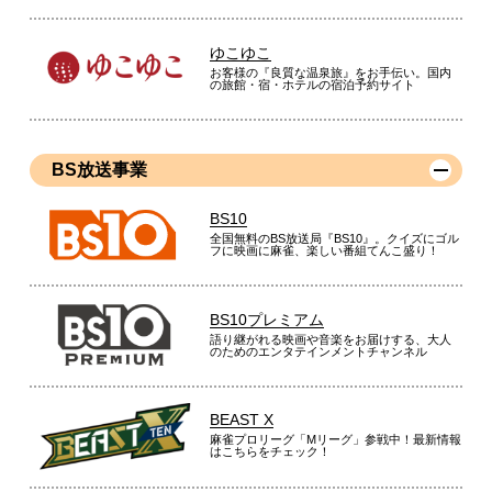
ゆこゆこ
お客様の『良質な温泉旅』をお手伝い。国内
の旅館・宿・ホテルの宿泊予約サイト
BS放送事業
BS10
全国無料のBS放送局『BS10』。クイズにゴル
フに映画に麻雀、楽しい番組てんこ盛り！
BS10プレミアム
語り継がれる映画や音楽をお届けする、大人
のためのエンタテインメントチャンネル
BEAST X
麻雀プロリーグ「Mリーグ」参戦中！最新情報
はこちらをチェック！