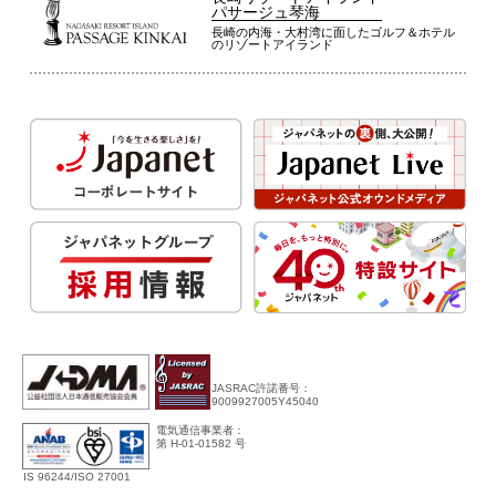
パサージュ琴海
長崎の内海・大村湾に面したゴルフ＆ホテル
のリゾートアイランド
JASRAC許諾番号：
9009927005Y45040
電気通信事業者：
第 H-01-01582 号
IS 96244/ISO 27001