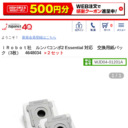
0
ようこそ！
新規会員登録はこちら
ｉＲｏｂｏｔ社 ルンバコンボ2 Essential 対応 交換用紙パッ
ク（3枚） 4648034
×２セット
WJD04-01201A
1 / 1