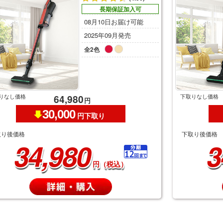
長期保証加入可
08月10日お届け可能
2025年09月発売
全2色
りなし価格
下取りなし価格
64,980
円
30,000
円下取り
取り後価格
下取り後価格
34,980
3
円（税込）