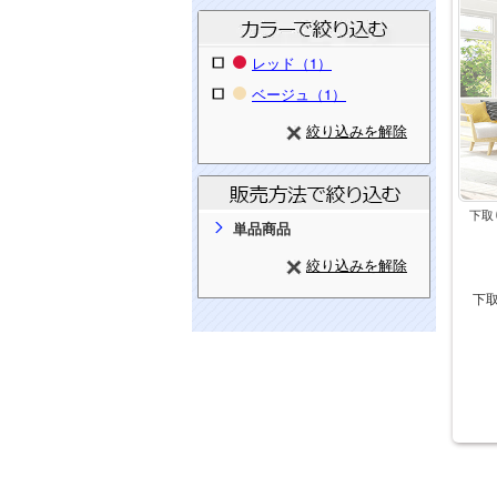
レッド（1）
ベージュ（1）
絞り込みを解除
下取
単品商品
絞り込みを解除
下