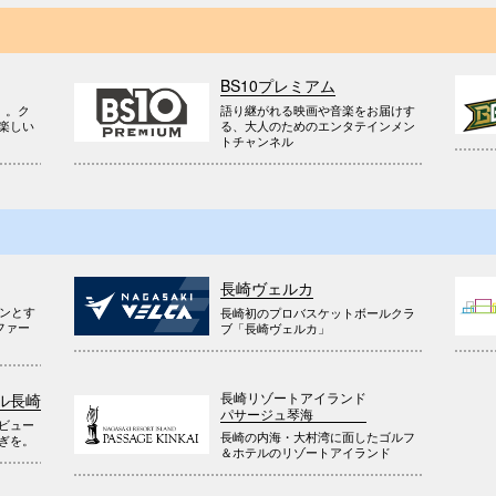
BS10プレミアム
』。ク
語り継がれる映画や音楽をお届けす
楽しい
る、大人のためのエンタテインメン
トチャンネル
長崎ヴェルカ
ウンとす
長崎初のプロバスケットボールクラ
ファー
ブ「長崎ヴェルカ」
長崎リゾートアイランド
ル長崎
パサージュ琴海
ビュー
長崎の内海・大村湾に面したゴルフ
ぎを。
＆ホテルのリゾートアイランド