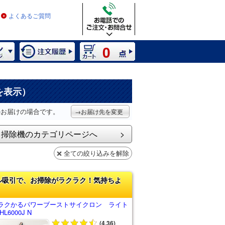
よくあるご質問
0
を表示）
のお届けの場合です。
→お届け先を変更
掃除機のカテゴリページへ
全ての絞り込みを解除
ル吸引で、お掃除がラクラク！気持ちよ
ラクかるパワーブーストサイクロン ライト
L6000J N
(4.36)