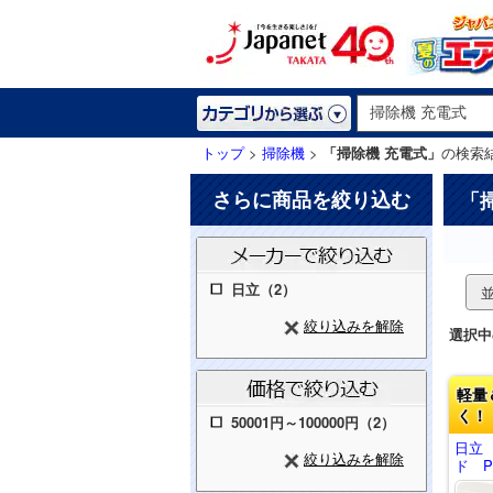
トップ
>
掃除機
>
「掃除機 充電式」
の検索
さらに商品を絞り込む
「
日立（2）
絞り込みを解除
選択中
軽量
く！
50001円～100000円（2）
日立
絞り込みを解除
ド PV