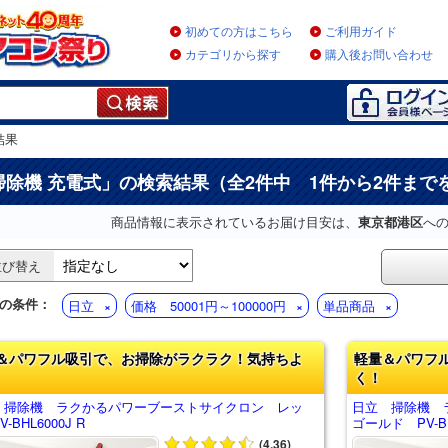
初めての方はこちら
ご利用ガイド
カテゴリから探す
購入後お問い合わせ
結果
掃除機 充電式
」の検索結果（全2件中 1件から2件まで
商品情報に表示されているお届け目安は、
東京都港区
へ
並び替え
の条件：
日立
価格 50001円～100000円
単品商品
＆パワフル吸引で、お掃除がラクラク！気持ちよ
軽量＆パワフ
く！
 掃除機 ラクかるパワーブーストサイクロン レッ
日立 掃除機 
-BHL6000J R
ゴールド PV-BH
(4.36)