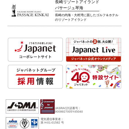
長崎リゾートアイランド
パサージュ琴海
長崎の内海・大村湾に面したゴルフ＆ホテル
のリゾートアイランド
JASRAC許諾番号：
9009927005Y45040
電気通信事業者：
第 H-01-01582 号