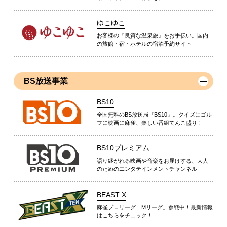
ゆこゆこ
お客様の『良質な温泉旅』をお手伝い。国内
の旅館・宿・ホテルの宿泊予約サイト
BS放送事業
BS10
全国無料のBS放送局『BS10』。クイズにゴル
フに映画に麻雀、楽しい番組てんこ盛り！
BS10プレミアム
語り継がれる映画や音楽をお届けする、大人
のためのエンタテインメントチャンネル
BEAST X
麻雀プロリーグ「Mリーグ」参戦中！最新情報
はこちらをチェック！