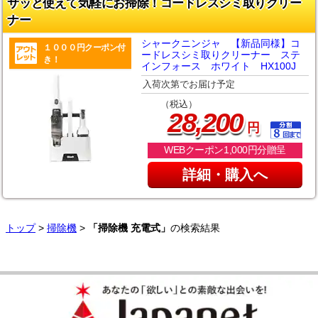
サッと使えて気軽にお掃除！コードレスシミ取りクリー
ナー
シャークニンジャ 【新品同様】コ
１０００円クーポン付
ードレスシミ取りクリーナー ステ
き！
インフォース ホワイト HX100J
入荷次第でお届け予定
（税込）
,
28
200
円
WEBクーポン1,000円分贈呈
詳細・購入へ
トップ
>
掃除機
>
「掃除機 充電式」
の検索結果