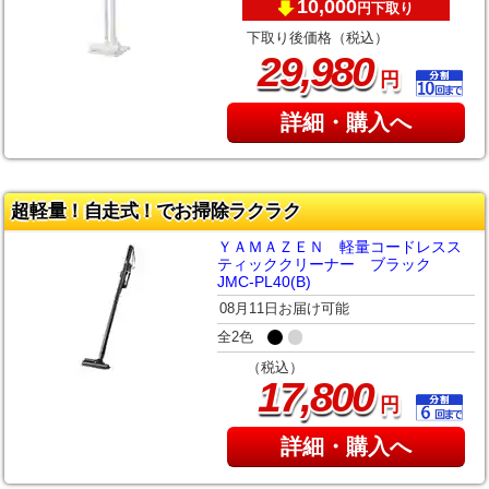
10,000
下取り
円
下取り後価格（税込）
,
29
980
円
詳細・購入へ
超軽量！自走式！でお掃除ラクラク
ＹＡＭＡＺＥＮ 軽量コードレスス
ティッククリーナー ブラック
JMC-PL40(B)
08月11日お届け可能
全2色
（税込）
,
17
800
円
詳細・購入へ