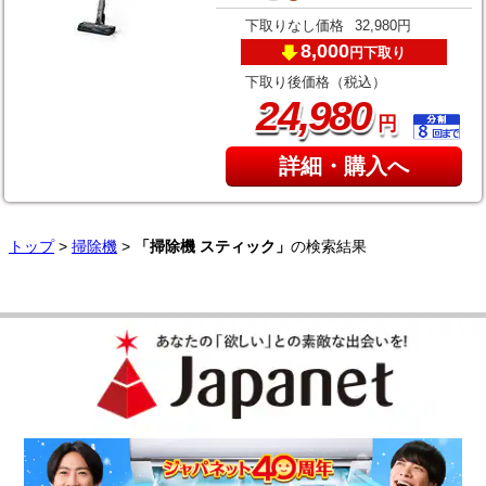
下取りなし価格
32,980円
8,000
下取り
円
下取り後価格（税込）
,
24
980
円
詳細・購入へ
トップ
>
掃除機
>
「掃除機 スティック」
の検索結果