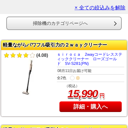
× 全ての絞込みを解除
掃除機のカテゴリページへ
軽量ながらパワフル吸引力の２ｗａｙクリーナー
ｓｉｒｏｃａ 2wayコードレスステ
(4.08)
ィッククリーナー ローズゴール
ド SV-S281(PN)
08月11日お届け可能
全2色
（税込）
,
15
990
円
詳細・購入へ