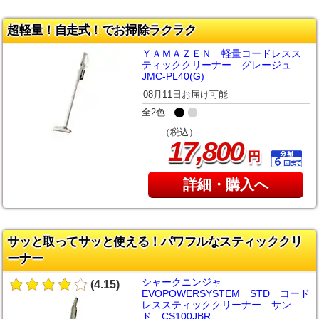
超軽量！自走式！でお掃除ラクラク
ＹＡＭＡＺＥＮ 軽量コードレスス
ティッククリーナー グレージュ
JMC-PL40(G)
08月11日お届け可能
全2色
（税込）
,
17
800
円
詳細・購入へ
サッと取ってサッと使える！パワフルなスティッククリ
ーナー
シャークニンジャ
(4.15)
EVOPOWERSYSTEM STD コード
レススティッククリーナー サン
ド CS100JBR