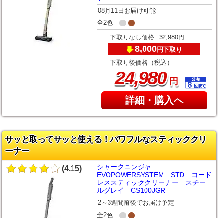
08月11日お届け可能
全2色
下取りなし価格
32,980円
8,000
下取り
円
下取り後価格（税込）
,
24
980
円
詳細・購入へ
サッと取ってサッと使える！パワフルなスティッククリ
ーナー
シャークニンジャ
(4.15)
EVOPOWERSYSTEM STD コード
レススティッククリーナー スチー
ルグレイ CS100JGR
2～3週間前後でお届け予定
全2色