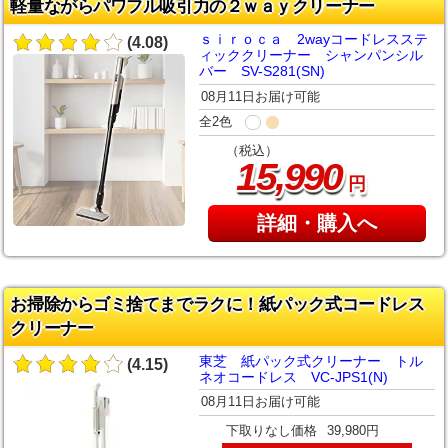
軽量ながらパワフル吸引力の２ｗａｙクリーナー
ｓｉｒｏｃａ 2wayコードレスステ
(4.08)
ィッククリーナー シャンパンシル
バー SV-S281(SN)
08月11日お届け可能
全2色
（税込）
,
15
990
円
詳細・購入へ
お掃除からゴミ捨てまでラクに！紙パック式コードレス
クリーナー
東芝 紙パック式クリーナー トル
(4.15)
ネオコードレス VC-JPS1(N)
08月11日お届け可能
下取りなし価格
39,980円