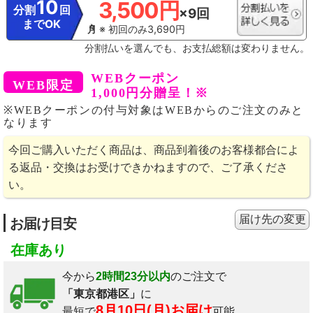
10
3,500円
分割
回
×9回
までOK
※ 初回のみ3,690円
分割払いを選んでも、お支払総額は変わりません。
WEBクーポン
1,000円分贈呈！※
※WEBクーポンの付与対象はWEBからのご注文のみと
なります
今回ご購入いただく商品は、商品到着後のお客様都合によ
る返品・交換はお受けできかねますので、ご了承くださ
い。
届け先の変更
お届け目安
在庫あり
今から
2時間23分以内
のご注文で
「東京都港区」
に
8月10日(月)お届け
最短で
可能