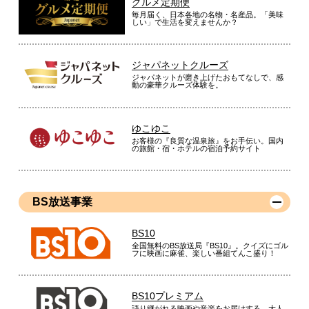
グルメ定期便
毎月届く、日本各地の名物・名産品。「美味
しい」で生活を変えませんか？
ジャパネットクルーズ
ジャパネットが磨き上げたおもてなしで、感
動の豪華クルーズ体験を。
ゆこゆこ
お客様の『良質な温泉旅』をお手伝い。国内
の旅館・宿・ホテルの宿泊予約サイト
BS放送事業
BS10
全国無料のBS放送局『BS10』。クイズにゴル
フに映画に麻雀、楽しい番組てんこ盛り！
BS10プレミアム
語り継がれる映画や音楽をお届けする、大人