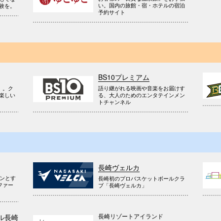
い。国内の旅館・宿・ホテルの宿泊
験を。
予約サイト
BS10プレミアム
』。ク
語り継がれる映画や音楽をお届けす
楽しい
る、大人のためのエンタテインメン
トチャンネル
長崎ヴェルカ
ウンとす
長崎初のプロバスケットボールクラ
ファー
ブ「長崎ヴェルカ」
長崎リゾートアイランド
ル長崎