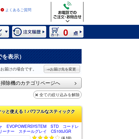
よくあるご質問
0
でを表示）
のお届けの場合です。
→お届け先を変更
掃除機のカテゴリページへ
全ての絞り込みを解除
サッと使える！パワフルなスティックク
 EVOPOWERSYSTEM STD コードレ
ーナー スチールグレイ CS100JGR
(4.10)