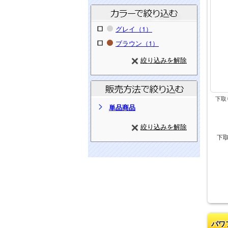
グレイ（1）
ブラウン（1）
絞り込みを解除
下取
単品商品
絞り込みを解除
下
パワ