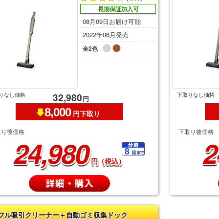
長期保証加入可
08月09日お届け可能
2022年06月発売
全2色
りなし価格
下取りなし価格
32,980
円
8,000
円下取り
取り後価格
下取り後価格
24,980
2
円（税込）
フル吸引クリーナー＋自動ゴミ収集ドック