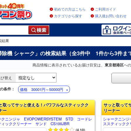
初めての方はこちら
ご利用ガイド
カテゴリから探す
購入後お問い合わせ
索結果
掃除機 シャーク
」の検索結果（全3件中 1件から3件ま
商品情報に表示されているお届け目安は、
東京都港区
へ
並び替え
の条件：
価格 30001円～50000円
と取ってサッと使える！パワフルなスティックク
サッと取って
ナー
リーナー
クニンジャ EVOPOWERSYSTEM STD コードレ
シャークニンジャ
ィッククリーナー サンド CS100JBR
ススティッククリ
(4.10)