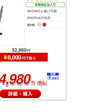
長期保証加入可
08月09日お届け可能
2022年06月発売
全2色
32,980
円
8,000
円下取り
4,980
円（税込）