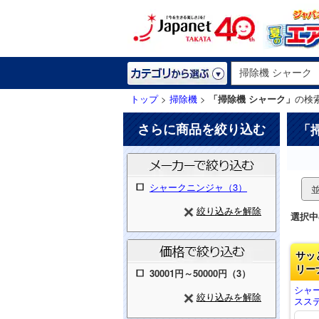
トップ
>
掃除機
>
「掃除機 シャーク」
の検
さらに商品を絞り込む
「
シャークニンジャ（3）
絞り込みを解除
選択中
サッ
リー
30001円～50000円（3）
シャー
絞り込みを解除
スステ