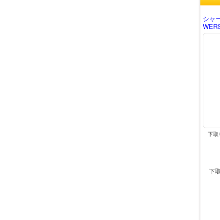
シャー
WER
下取
下