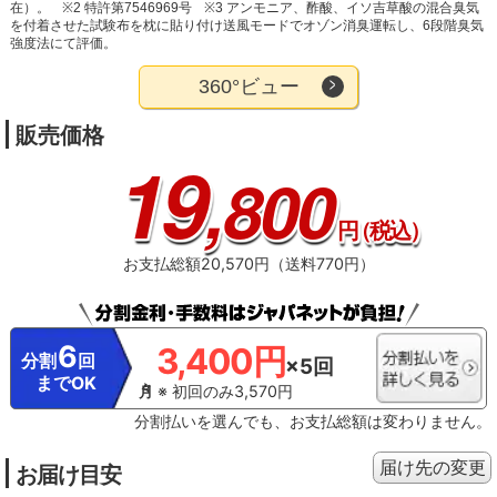
在）。
※2 特許第7546969号
※3 アンモニア、酢酸、イソ吉草酸の混合臭気
を付着させた試験布を枕に貼り付け送風モードでオゾン消臭運転し、6段階臭気
強度法にて評価。
360°ビュー
販売価格
19
,800
円
（税込）
お支払総額20,570円（送料770円）
6
3,400円
分割
回
×5回
までOK
※ 初回のみ3,570円
分割払いを選んでも、お支払総額は変わりません。
届け先の変更
お届け目安