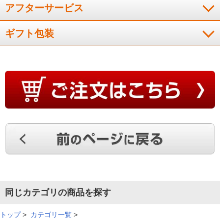
喜ばれました。
アフターサービス
（
佐賀県
50代
H.H様
）
ギフト包装
自宅以外でも使える！
小さくて軽くいので、自宅以外で使用する事も出来て助かって
います。
（
福岡県
60代
T.R様
）
布団に入ったときに足がポカポカ！
コンパクトで置き場に困りません。寝る前に使うだけで布団に
入った時に足がポカポカですごく良いです。
同じカテゴリの商品を探す
（
千葉県
70代
T.T様
）
トップ
>
カテゴリ一覧
>