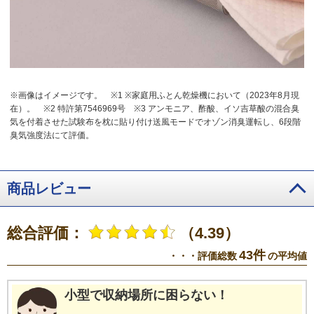
※画像はイメージです。
※1 ※家庭用ふとん乾燥機において（2023年8月現
在）。
※2 特許第7546969号
※3 アンモニア、酢酸、イソ吉草酸の混合臭
気を付着させた試験布を枕に貼り付け送風モードでオゾン消臭運転し、6段階
臭気強度法にて評価。
商品レビュー
総合評価：
（4.39）
43件
・・・評価総数
の平均値
小型で収納場所に困らない！