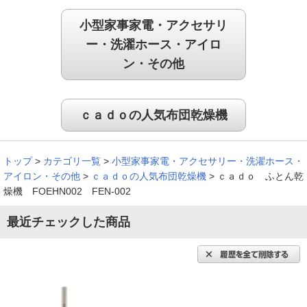
手軽でコンパクトなのに機能はすごい！
小型家事家電・アクセサリ
ー・洗濯ホース・アイロ
ン・その他
すぐに暖かくなります。前はホ－スをつなげて少し面倒に感じ
ていたのですが、これは手軽に使えてコンパクトなのに機能は
すごくて、購入して良かったです。
ｃａｄｏの人気布団乾燥機
（
三重県
60代
N.M様
）
あたたかいが、少し音が大きい。
トップ
>
カテゴリ一覧
>
小型家事家電・アクセサリー・洗濯ホース・
アイロン・その他
>
ｃａｄｏの人気布団乾燥機
>
ｃａｄｏ ふとん乾
燥機 FOEHN002 FEN-002
最近チェックした商品
寝る前にセットしておくと布団の中があたたかく、すぐに眠る
ことができてとてもよいです。ただ、少し音が大きいです。
（
東京都
80代以上
A.A様
）
持ち運びも簡単で毎日使ってる！