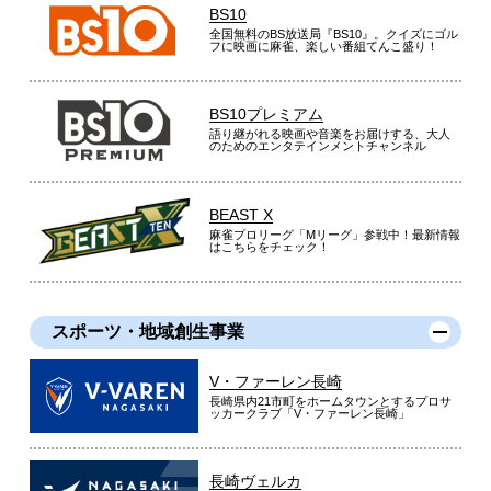
BS10
全国無料のBS放送局『BS10』。クイズにゴル
フに映画に麻雀、楽しい番組てんこ盛り！
BS10プレミアム
語り継がれる映画や音楽をお届けする、大人
のためのエンタテインメントチャンネル
BEAST X
麻雀プロリーグ「Mリーグ」参戦中！最新情報
はこちらをチェック！
スポーツ・地域創生事業
V・ファーレン長崎
長崎県内21市町をホームタウンとするプロサ
ッカークラブ「V・ファーレン長崎」
長崎ヴェルカ