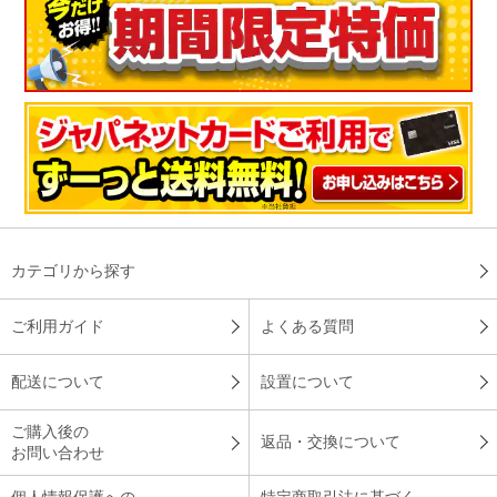
います
昔使っていた布団乾燥機とは全く別物でした。とにかく使いや
すく、簡単で家族皆でつかってます。
（
北海道
70代
H.K様
）
※
「お客様の声」は実際にご購入されたお客様からのご意見を掲載しておりま
す。
※
商品により、同一シリーズをご購入された方の声を含みます。
カテゴリから探す
ご利用ガイド
よくある質問
配送について
設置について
ご購入後の
返品・交換について
お問い合わせ
個人情報保護への
特定商取引法に基づく