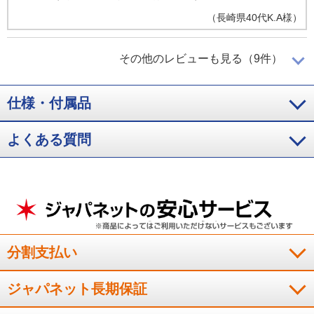
（
長崎県
40代
K.A様
）
冬場も夏場も使える！
その他のレビューも見る（9件）
仕様・付属品
コンパクトなので、冬場は寝る前に使用することで温かな布団
に入ることができ、夏場は汗をかいた湿気たっぷりの布団を乾
よくある質問
燥させるのに毎日気軽に使うことができ、とても良い商品を購
入したと思ってます。
（
滋賀県
50代
K.M様
）
娘にプレゼントしたら喜ばれた！
分割支払い
ジャパネット長期保証
娘に出産祝いとして送りました。布団がふわふわに蘇った、と