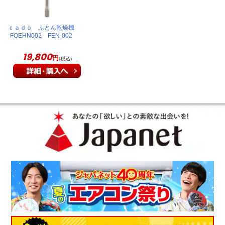
ｃａｄｏ ふとん乾燥機
FOEHN002 FEN-002
コンパクトで軽い！他の部屋への持ち運びも簡単で、布団も温
19,800
かくほかほかで毎日使用しています。買ってよかったです。
円
(税込)
（
愛媛県
60代
O.M様
）
スリムなのに暖かく、家族全員大満足！
スリムな本体で場所をとらず、布団への設置も簡単なのにすぐ
に布団が暖まっています。家族で寝る前に順番に使っており、
我が家には必須アイテムとなりました。家族全員一致の大満足
です。
（
徳島県
50代
N.Y様
）
とにかく簡単に使えて、家族で使用して