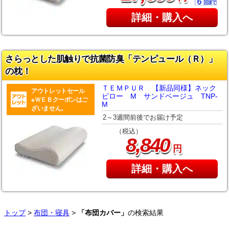
詳細・購入へ
さらっとした肌触りで抗菌防臭「テンピュール（Ｒ）」
の枕！
ＴＥＭＰＵＲ 【新品同様】ネック
アウトレットセール
ピロー M サンドベージュ TNP-
※ＷＥＢクーポンはご
M
ざいません。
2～3週間前後でお届け予定
（税込）
,
8
840
円
詳細・購入へ
トップ
>
布団・寝具
>
「布団カバー」
の検索結果