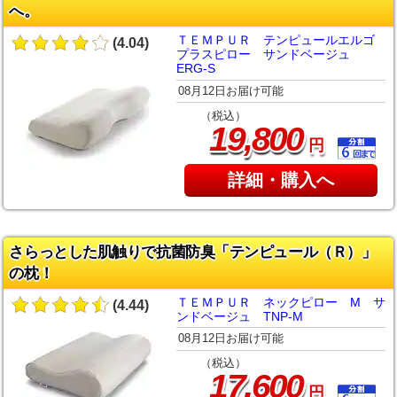
へ。
ＴＥＭＰＵＲ テンピュールエルゴ
(4.04)
プラスピロー サンドベージュ
ERG-S
08月12日お届け可能
（税込）
,
19
800
円
詳細・購入へ
さらっとした肌触りで抗菌防臭「テンピュール（Ｒ）」
の枕！
ＴＥＭＰＵＲ ネックピロー M サ
(4.44)
ンドベージュ TNP-M
08月12日お届け可能
（税込）
,
17
600
円