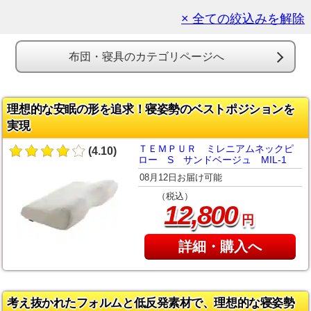
× 全ての絞込みを解除
布団・寝具のカテゴリページへ
理想的な安眠の形を追求！寝姿勢のベストポジションを
実現
ＴＥＭＰＵＲ ミレニアムネックピ
(4.10)
ロー S サンドベージュ MIL-1
08月12日お届け可能
（税込）
,
12
800
円
詳細・購入へ
考え抜かれたフォルムと低反発素材で、理想的な寝姿勢