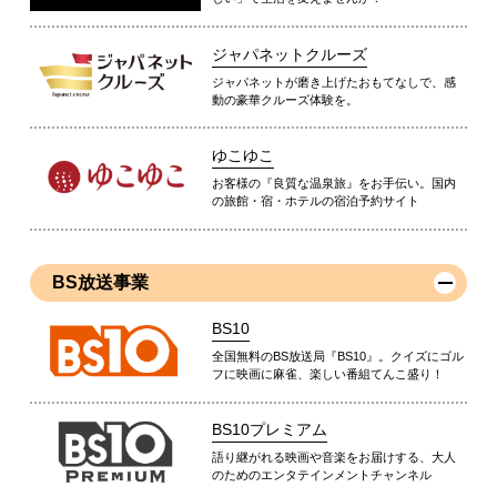
ジャパネットクルーズ
ジャパネットが磨き上げたおもてなしで、感
動の豪華クルーズ体験を。
ゆこゆこ
お客様の『良質な温泉旅』をお手伝い。国内
の旅館・宿・ホテルの宿泊予約サイト
BS放送事業
BS10
全国無料のBS放送局『BS10』。クイズにゴル
フに映画に麻雀、楽しい番組てんこ盛り！
BS10プレミアム
語り継がれる映画や音楽をお届けする、大人
のためのエンタテインメントチャンネル