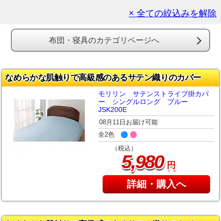
× 全ての絞込みを解除
布団・寝具のカテゴリページへ
なめらかな肌触りで高級感のあるサテン織りのカバー
モリリン サテンストライプ掛カバ
ー シングルロング ブルー
JSK200E
08月11日お届け可能
全2色
（税込）
,
5
980
円
詳細・購入へ