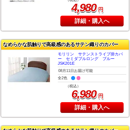
,
4
980
円
詳細・購入へ
なめらかな肌触りで高級感のあるサテン織りのカバー
モリリン サテンストライプ掛カバ
ー セミダブルロング ブルー
JSK201E
08月11日お届け可能
全2色
（税込）
,
6
980
円
詳細・購入へ