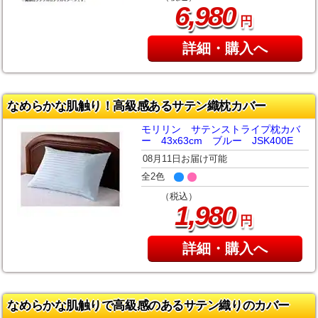
,
6
980
円
詳細・購入へ
なめらかな肌触り！高級感あるサテン織枕カバー
モリリン サテンストライプ枕カバ
ー 43x63cm ブルー JSK400E
08月11日お届け可能
全2色
（税込）
,
1
980
円
詳細・購入へ
なめらかな肌触りで高級感のあるサテン織りのカバー