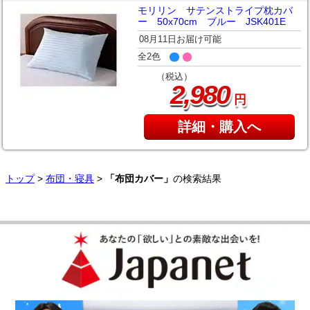
モリリン サテンストライプ枕カバ
ー 50x70cm ブルー JSK401E
08月11日お届け可能
全2色
（税込）
,
2
980
円
詳細・購入へ
トップ
>
布団・寝具
>
「布団カバー」
の検索結果