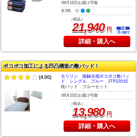
08月10日お届け可能
全3色
（税込）
,
21
940
円
詳細・購入へ
ポコポコ加工による凹凸構造の敷パッド！
モリリン 接触冷感ポコポコ敷パッ
(4.00)
ド シングル ブルー JTP2201E
枕パッド ブルーセット
08月10日お届け可能
（税込）
,
13
980
円
詳細・購入へ