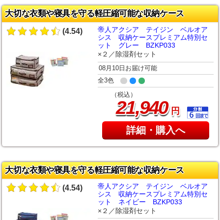
大切な衣類や寝具を守る軽圧縮可能な収納ケース
帝人アクシア テイジン ベルオア
(4.54)
シス 収納ケースプレミアム特別セ
ット グレー BZKP033
×２／除湿剤セット
08月10日お届け可能
全3色
（税込）
,
21
940
円
詳細・購入へ
大切な衣類や寝具を守る軽圧縮可能な収納ケース
帝人アクシア テイジン ベルオア
(4.54)
シス 収納ケースプレミアム特別セ
ット ネイビー BZKP033
×２／除湿剤セット