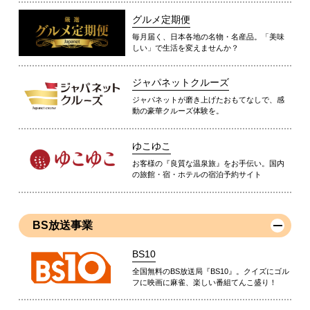
グルメ定期便
毎月届く、日本各地の名物・名産品。「美味
しい」で生活を変えませんか？
ジャパネットクルーズ
ジャパネットが磨き上げたおもてなしで、感
動の豪華クルーズ体験を。
ゆこゆこ
お客様の『良質な温泉旅』をお手伝い。国内
の旅館・宿・ホテルの宿泊予約サイト
BS放送事業
BS10
全国無料のBS放送局『BS10』。クイズにゴル
フに映画に麻雀、楽しい番組てんこ盛り！