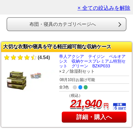
× 全ての絞込みを解除
布団・寝具のカテゴリページへ
大切な衣類や寝具を守る軽圧縮可能な収納ケース
帝人アクシア テイジン ベルオア
(4.54)
シス 収納ケースプレミアム特別セ
ット グリーン BZKP033
×２／除湿剤セット
08月10日お届け可能
全3色
（税込）
,
21
940
円
詳細・購入へ