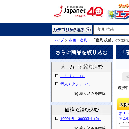
トップ
>
布団・寝具
>
「寝具 抗菌」
の検索
さらに商品を絞り込む
「
モリリン（1）
帝人アクシア（1）
選択中
絞り込みを解除
大切
帝人
アム特
10001円～30000円（2）
×２／
絞り込みを解除