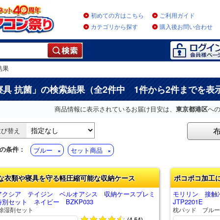
初めての方はこちら
ご利用ガイド
カテゴリから探す
購入後お問い合わせ
結果
寝具 抗菌
」の検索結果（全2件中 1件から2件までを表
商品情報に表示されているお届け目安は、
東京都港区
へ
並び替え
の条件：
ブルー
セット商品
な衣類や寝具を守る軽圧縮可能な収納ケース
ポコポコ加工
アクシア テイジン ベルオアシス 収納ケースプレミ
モリリン 接触
別セット ネイビー BZKP033
JTP2201E
除湿剤セット
枕パッド ブルー
(4.54)