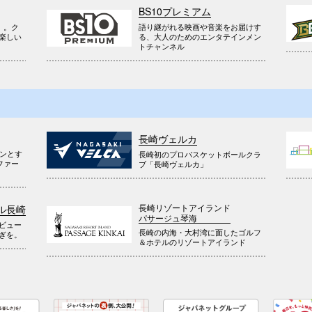
BS10プレミアム
』。ク
語り継がれる映画や音楽をお届けす
楽しい
る、大人のためのエンタテインメン
トチャンネル
長崎ヴェルカ
ウンとす
長崎初のプロバスケットボールクラ
ファー
ブ「長崎ヴェルカ」
長崎リゾートアイランド
ル長崎
パサージュ琴海
ビュー
長崎の内海・大村湾に面したゴルフ
ぎを。
＆ホテルのリゾートアイランド