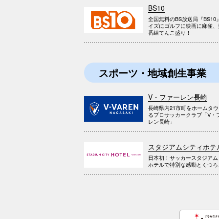
BS10
全国無料のBS放送局『BS10
イズにゴルフに映画に麻雀、
番組てんこ盛り！
スポーツ・地域創生事業
V・ファーレン長崎
長崎県内21市町をホームタ
るプロサッカークラブ「V・
レン長崎」
スタジアムシティホテ
日本初！サッカースタジアム
ホテルで特別な感動とくつろ