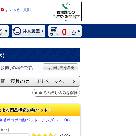
よくあるご質問
0
示）
のお届けの場合です。
→お届け先を変更
布団・寝具のカテゴリページへ
全ての絞り込みを解除
による凹凸構造の敷パッド！
冷感ポコポコ敷パッド シングル ブルー
セット
(4.00)