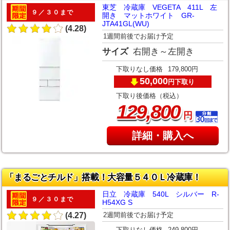
東芝 冷蔵庫 VEGETA 411L 左
９／３０まで
開き マットホワイト GR-
JTA41GL(WU)
(4.28)
1週間前後でお届け予定
サイズ
右開き～左開き
下取りなし価格
179,800円
50,000
下取り
円
下取り後価格（税込）
,
129
800
円
詳細・購入へ
「まるごとチルド」搭載！大容量５４０Ｌ冷蔵庫！
日立 冷蔵庫 540L シルバー R-
９／３０まで
H54XG S
2週間前後でお届け予定
(4.27)