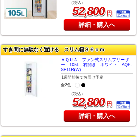
（税込）
,
52
800
円
詳細・購入へ
すき間に無駄なく置ける スリム幅３６ｃｍ
ＡＱＵＡ ファン式スリムフリーザ
ー 105L 右開き ホワイト AQF-
SF11R(W)
1週間前後でお届け予定
全2色
（税込）
,
52
800
円
詳細・購入へ