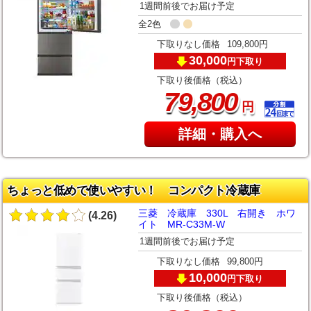
1週間前後でお届け予定
全2色
下取りなし価格
109,800円
30,000
下取り
円
下取り後価格（税込）
,
79
800
円
詳細・購入へ
ちょっと低めで使いやすい！ コンパクト冷蔵庫
三菱 冷蔵庫 330L 右開き ホワ
(4.26)
イト MR-C33M-W
1週間前後でお届け予定
下取りなし価格
99,800円
10,000
下取り
円
下取り後価格（税込）