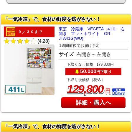
「一気冷凍」で、食材の鮮度を逃がさない！
東芝 冷蔵庫 VEGETA 411L 右
９／３０まで
開き マットホワイト GR-
JTA41G(WU)
(4.28)
1週間前後でお届け予定
サイズ
右開き～左開き
下取りなし価格
179,800円
50,000
下取り
円
下取り後価格（税込）
,
129
800
円
詳細・購入へ
「一気冷凍」で、食材の鮮度を逃がさない！