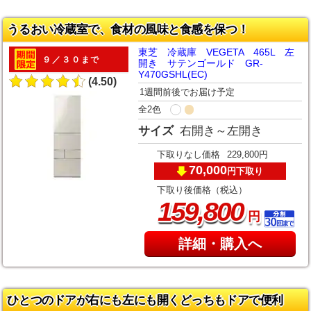
うるおい冷蔵室で、食材の風味と食感を保つ！
東芝 冷蔵庫 VEGETA 465L 左
９／３０まで
開き サテンゴールド GR-
Y470GSHL(EC)
(4.50)
1週間前後でお届け予定
全2色
サイズ
右開き～左開き
下取りなし価格
229,800円
70,000
下取り
円
下取り後価格（税込）
,
159
800
円
詳細・購入へ
ひとつのドアが右にも左にも開くどっちもドアで便利