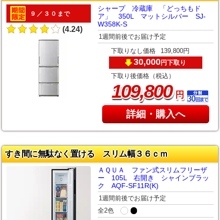
シャープ 冷蔵庫 「どっちもド
９／３０まで
ア」 350L マットシルバー SJ-
W358K-S
(4.24)
1週間前後でお届け予定
下取りなし価格
139,800円
30,000
下取り
円
下取り後価格（税込）
,
109
800
円
詳細・購入へ
すき間に無駄なく置ける スリム幅３６ｃｍ
ＡＱＵＡ ファン式スリムフリーザ
ー 105L 右開き シャインブラッ
ク AQF-SF11R(K)
1週間前後でお届け予定
全2色