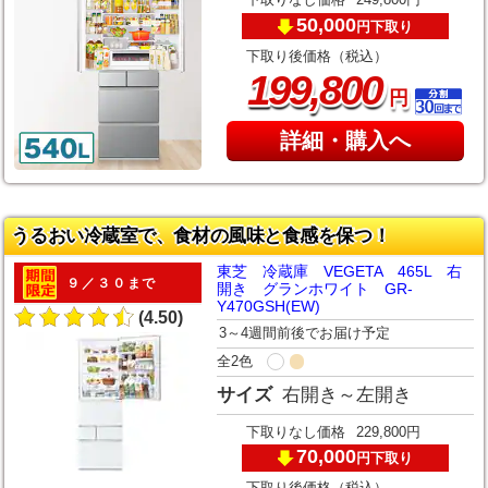
下取りなし価格
249,800円
50,000
下取り
円
下取り後価格（税込）
,
199
800
円
詳細・購入へ
うるおい冷蔵室で、食材の風味と食感を保つ！
東芝 冷蔵庫 VEGETA 465L 右
９／３０まで
開き グランホワイト GR-
Y470GSH(EW)
(4.50)
3～4週間前後でお届け予定
全2色
サイズ
右開き～左開き
下取りなし価格
229,800円
70,000
下取り
円