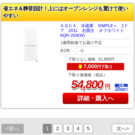
省エネ＆静音設計！上にはオーブンレンジも置けて使い
やすい
ＡＱＵＡ 冷蔵庫 SIMPLE＋ 2ド
ア 201L 右開き オフホワイト
AQR-20A(W)
1週間前後でお届け予定
全2色
下取りなし価格
61,800円
7,000
下取り
円
下取り後価格（税込）
,
54
800
円
詳細・購入へ
1
2
3
4
5
<前へ
次へ>