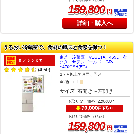
下取り後価格（税込）
,
159
800
円
詳細・購入へ
うるおい冷蔵室で、食材の風味と食感を保つ！
東芝 冷蔵庫 VEGETA 465L 右
９／３０まで
開き サテンゴールド GR-
Y470GSH(EC)
(4.50)
1ヶ月以上でお届け予定
全2色
サイズ
右開き～左開き
下取りなし価格
229,800円
70,000
下取り
円
下取り後価格（税込）
,
159
800
円