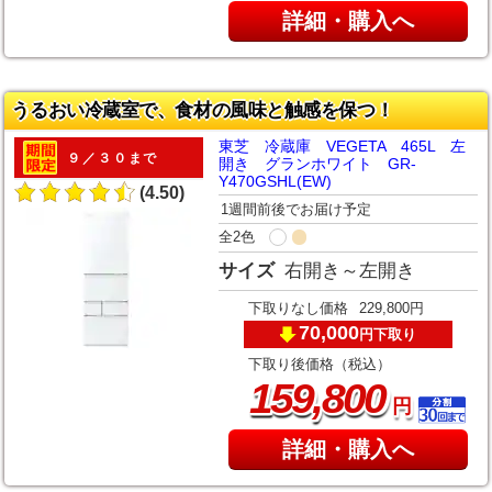
詳細・購入へ
うるおい冷蔵室で、食材の風味と触感を保つ！
東芝 冷蔵庫 VEGETA 465L 左
９／３０まで
開き グランホワイト GR-
Y470GSHL(EW)
(4.50)
1週間前後でお届け予定
全2色
サイズ
右開き～左開き
下取りなし価格
229,800円
70,000
下取り
円
下取り後価格（税込）
,
159
800
円
詳細・購入へ