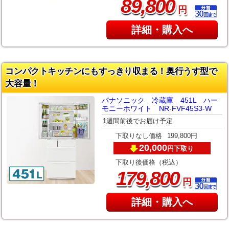
,
89
800
円
詳細・購入へ
コンパクトキッチンにもすっきり収まる！奥行うす型で
大容量！
パナソニック 冷蔵庫 451L ハー
モニーホワイト NR-FVF45S3-W
1週間前後でお届け予定
下取りなし価格
199,800円
20,000
下取り
円
下取り後価格（税込）
,
179
800
円
詳細・購入へ