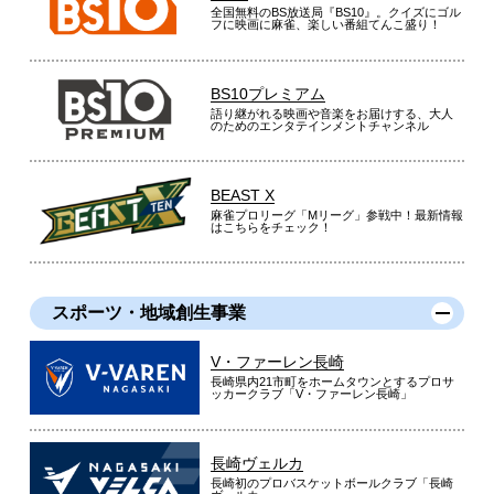
全国無料のBS放送局『BS10』。クイズにゴル
フに映画に麻雀、楽しい番組てんこ盛り！
BS10プレミアム
語り継がれる映画や音楽をお届けする、大人
のためのエンタテインメントチャンネル
BEAST X
麻雀プロリーグ「Mリーグ」参戦中！最新情報
はこちらをチェック！
スポーツ・地域創生事業
V・ファーレン長崎
長崎県内21市町をホームタウンとするプロサ
ッカークラブ「V・ファーレン長崎」
長崎ヴェルカ
長崎初のプロバスケットボールクラブ「長崎