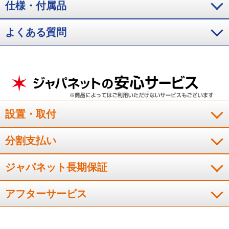
仕様・付属品
夏のセカンド冷蔵庫として、野菜や果物を丸ごと入れて保存で
よくある質問
きて便利です。
（
長崎県
50代
H.Y様
）
コンパクトだけどたくさん冷やせる
設置・取付
コンパクトなサイズですが、ドリンク類がたくさん冷やせてす
ごく良かったです。
分割支払い
（
奈良県
70代
T.Y様
）
ジャパネット長期保証
※
「お客様の声」は実際にご購入されたお客様からのご意見を掲載しておりま
す。
※
商品により、同一シリーズをご購入された方の声を含みます。
アフターサービス