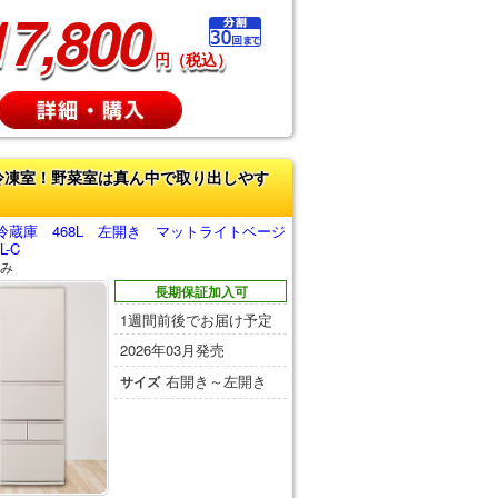
17,800
円（税込）
冷凍室！野菜室は真ん中で取り出しやす
冷蔵庫 468L 左開き マットライトベージ
L-C
み
長期保証加入可
1週間前後でお届け予定
2026年03月発売
右開き～左開き
サイズ