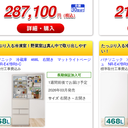
287,100
2
円（税込）
ぷり入る冷凍室！野菜室は真ん中で取り出しやす
たっぷり入る
い！
ソニック 冷蔵庫 468L 右開き マットライトベージ
パナソニック 
-E47BR3-C
ュ NR-E47BR3
取付工事費込み
標準取付工事費込
長期保証加入可
1週間前後でお届け予定
2026年03月発売
右開き～左開き
サイズ