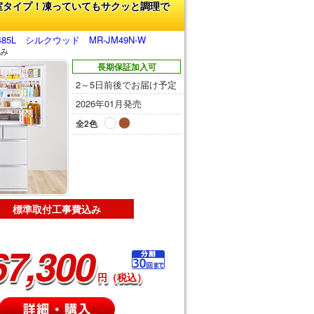
室タイプ！凍っていてもサクッと調理で
5L シルクウッド MR-JM49N-W
み
長期保証加入可
2～5日前後でお届け予定
2026年01月発売
全2色
標準取付工事費込み
67,300
円（税込）