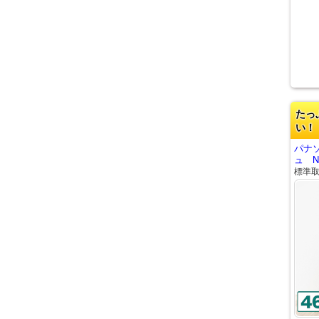
たっ
い！
パナ
ュ NR
標準