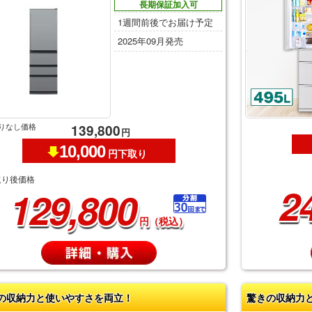
長期保証加入可
1週間前後でお届け予定
2025年09月発売
りなし価格
139,800
円
10,000
円下取り
取り後価格
2
129,800
円（税込）
の収納力と使いやすさを両立！
驚きの収納力