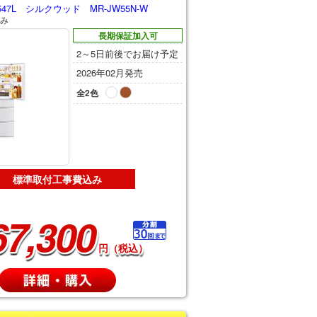
7L シルクウッド MR-JW55N-W
み
長期保証加入可
2～5日前後でお届け予定
2026年02月発売
全2色
標準取付工事費込み
67,300
円（税込）