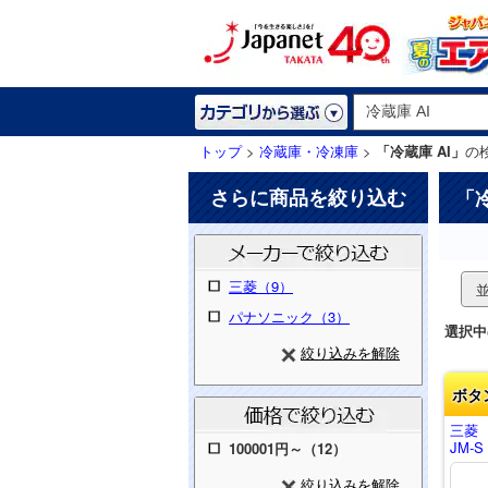
トップ
>
冷蔵庫・冷凍庫
>
「冷蔵庫 AI」
の
さらに商品を絞り込む
「
三菱（9）
パナソニック（3）
選択中
絞り込みを解除
ボタ
三菱 
JM-S
100001円～（12）
絞り込みを解除