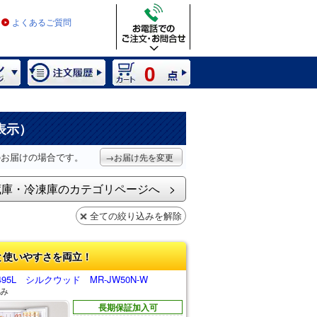
よくあるご質問
0
表示）
のお届けの場合です。
→お届け先を変更
蔵庫・冷凍庫のカテゴリページへ
全ての絞り込みを解除
と使いやすさを両立！
5L シルクウッド MR-JW50N-W
み
長期保証加入可