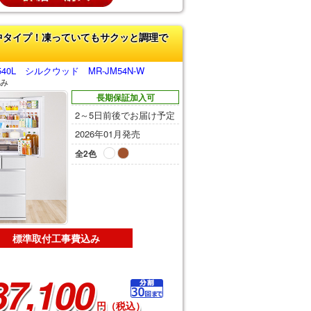
中タイプ！凍っていてもサクッと調理で
0L シルクウッド MR-JM54N-W
み
長期保証加入可
2～5日前後でお届け予定
2026年01月発売
全2色
標準取付工事費込み
87,100
円（税込）