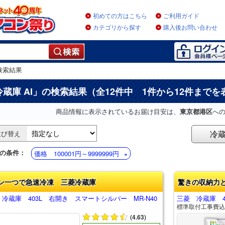
初めての方はこちら
ご利用ガイド
カテゴリから探す
購入後お問い合わせ
検索結果
冷蔵庫 AI
」の検索結果（全12件中 1件から12件までを
商品情報に表示されているお届け目安は、
東京都港区
へ
冷
並び替え
の条件：
価格 100001円～9999999円
ン一つで急速冷凍 三菱冷蔵庫
驚きの収納力
冷蔵庫 403L 右開き スマートシルバー MR-N40
三菱 冷蔵庫 49
標準取付工事費込
(4.63)