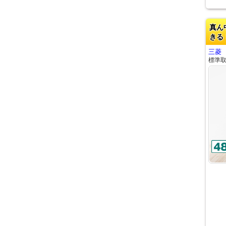
真ん
きる
三菱 
標準