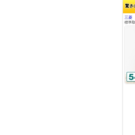
驚き
三菱 
標準