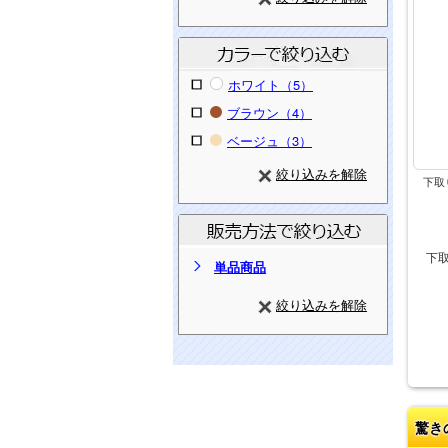
ホワイト（5）
ブラウン（4）
ベージュ（3）
絞り込みを解除
下取
下
単品商品
絞り込みを解除
驚き