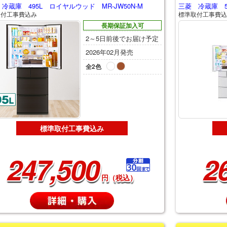
冷蔵庫 495L ロイヤルウッド MR-JW50N-M
三菱 冷蔵庫 54
取付工事費込み
標準取付工事費込
長期保証加入可
2～5日前後でお届け予定
2026年02月発売
全2色
標準取付工事費込み
247,500
2
円（税込）