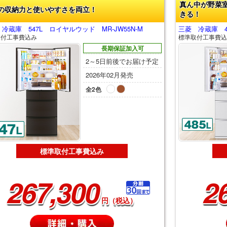
真ん中が野菜
の収納力と使いやすさを両立！
きる！
冷蔵庫 547L ロイヤルウッド MR-JW55N-M
三菱 冷蔵庫 48
取付工事費込み
標準取付工事費込
長期保証加入可
2～5日前後でお届け予定
2026年02月発売
全2色
標準取付工事費込み
267,300
2
円（税込）