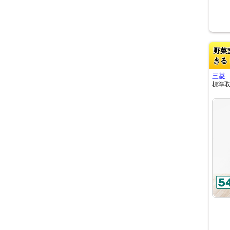
野菜
きる
三菱 
標準