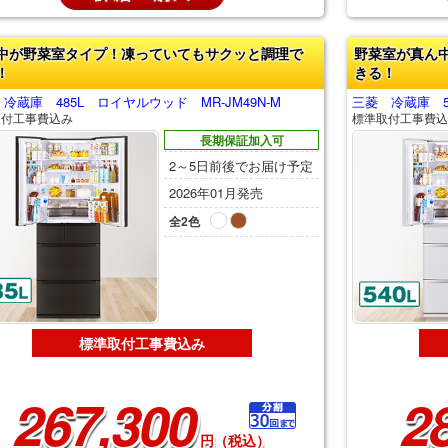
中が野菜室タイプ！凍っていてもサクッと調理で
野菜室が真ん
！
きる！
冷蔵庫 485L ロイヤルウッド MR-JM49N-M
三菱 冷蔵庫 54
取付工事費込み
標準取付工事費込
長期保証加入可
2～5日前後でお届け予定
2026年01月発売
全2色
標準取付工事費込み
267,300
2
円（税込）