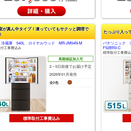
室が真ん中タイプ！凍っていてもサクッと調理で
たっぷり入っ
！
冷蔵庫 540L ロイヤルウッド MR-JM54N-M
パナソニック 冷
F52BR3-C
取付工事費込み
標準取付工事費込
長期保証加入可
2～5日前後でお届け予定
2026年01月発売
全2色
標準取付工事費込み