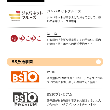
ジャパネットクルーズ
ジャパネットが磨き上げたおもてなしで、感
動の豪華クルーズ体験を。
ゆこゆこ
お客様の『良質な温泉旅』をお手伝い。国内
の旅館・宿・ホテルの宿泊予約サイト
BS放送事業
BS10
全国無料のBS放送局『BS10』。クイズにゴル
フに映画に麻雀、楽しい番組てんこ盛り！
BS10プレミアム
語り継がれる映画や音楽をお届けする、大人
のためのエンタテインメントチャンネル