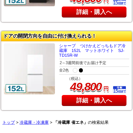
円
詳細・購入へ
ドアの開閉方向を自由に付け換えられる！
シャープ つけかえどっちもドア冷
蔵庫 152L マットホワイト SJ-
TD15R-W
2～3週間前後でお届け予定
全2色
（税込）
,
49
800
円
詳細・購入へ
トップ
>
冷蔵庫・冷凍庫
>
「冷蔵庫 省エネ」
の検索結果