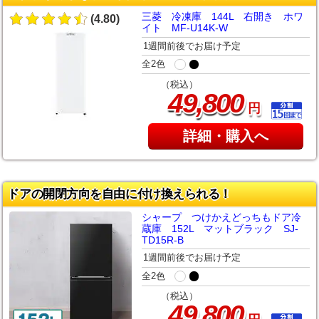
三菱 冷凍庫 144L 右開き ホワ
(4.80)
イト MF-U14K-W
1週間前後でお届け予定
全2色
（税込）
,
49
800
円
詳細・購入へ
ドアの開閉方向を自由に付け換えられる！
シャープ つけかえどっちもドア冷
蔵庫 152L マットブラック SJ-
TD15R-B
1週間前後でお届け予定
全2色
（税込）
,
49
800