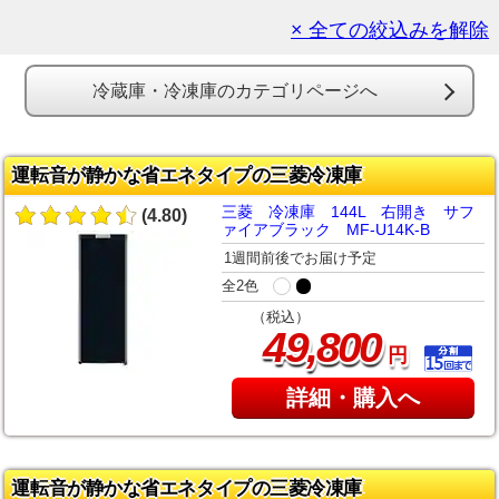
× 全ての絞込みを解除
冷蔵庫・冷凍庫のカテゴリページへ
運転音が静かな省エネタイプの三菱冷凍庫
三菱 冷凍庫 144L 右開き サフ
(4.80)
ァイアブラック MF-U14K-B
1週間前後でお届け予定
全2色
（税込）
,
49
800
円
詳細・購入へ
運転音が静かな省エネタイプの三菱冷凍庫