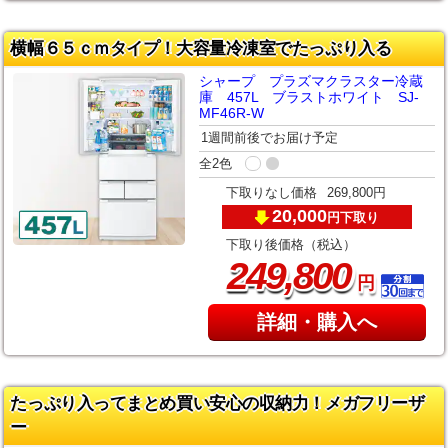
横幅６５ｃｍタイプ！大容量冷凍室でたっぷり入る
シャープ プラズマクラスター冷蔵
庫 457L ブラストホワイト SJ-
MF46R-W
1週間前後でお届け予定
全2色
下取りなし価格
269,800円
20,000
下取り
円
下取り後価格（税込）
,
249
800
円
詳細・購入へ
たっぷり入ってまとめ買い安心の収納力！メガフリーザ
ー