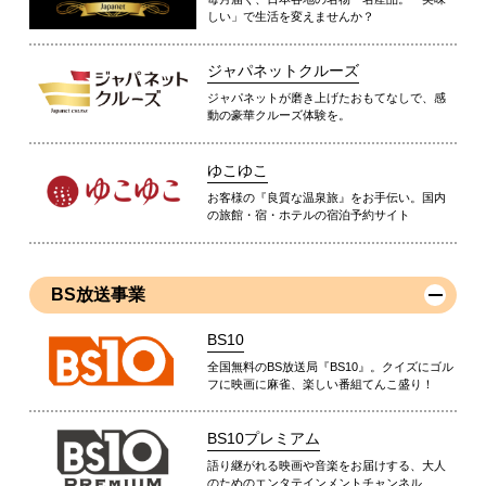
しい」で生活を変えませんか？
ジャパネットクルーズ
ジャパネットが磨き上げたおもてなしで、感
動の豪華クルーズ体験を。
ゆこゆこ
お客様の『良質な温泉旅』をお手伝い。国内
の旅館・宿・ホテルの宿泊予約サイト
BS放送事業
BS10
全国無料のBS放送局『BS10』。クイズにゴル
フに映画に麻雀、楽しい番組てんこ盛り！
BS10プレミアム
語り継がれる映画や音楽をお届けする、大人
のためのエンタテインメントチャンネル