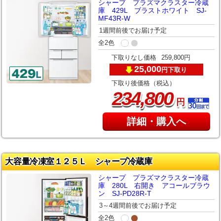
シャープ プラズマクラスター冷蔵
庫 429L ブラストホワイト SJ-
MF43R-W
1週間前後でお届け予定
全2色
下取りなし価格
259,800円
25,000
下取り
円
下取り後価格（税込）
,
234
800
円
詳細・購入へ
大容量冷凍室１２５Ｌ シャープ冷蔵庫
シャープ プラズマクラスター冷蔵
庫 280L 右開き アコールブラウ
ン SJ-PD28R-T
3～4週間前後でお届け予定
全2色