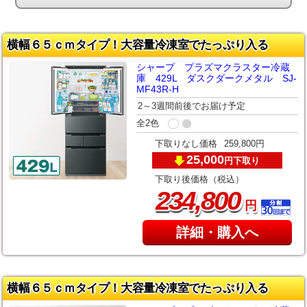
横幅６５ｃｍタイプ！大容量冷凍室でたっぷり入る
シャープ プラズマクラスター冷蔵
庫 429L ダスクダークメタル SJ-
MF43R-H
2～3週間前後でお届け予定
全2色
下取りなし価格
259,800円
25,000
下取り
円
下取り後価格（税込）
,
234
800
円
詳細・購入へ
横幅６５ｃｍタイプ！大容量冷凍室でたっぷり入る