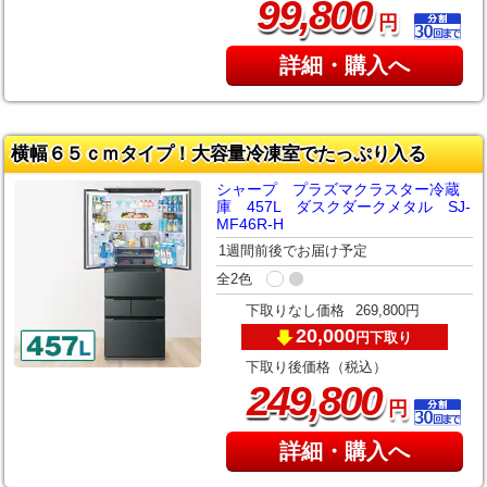
,
99
800
円
詳細・購入へ
横幅６５ｃｍタイプ！大容量冷凍室でたっぷり入る
シャープ プラズマクラスター冷蔵
庫 457L ダスクダークメタル SJ-
MF46R-H
1週間前後でお届け予定
全2色
下取りなし価格
269,800円
20,000
下取り
円
下取り後価格（税込）
,
249
800
円
詳細・購入へ