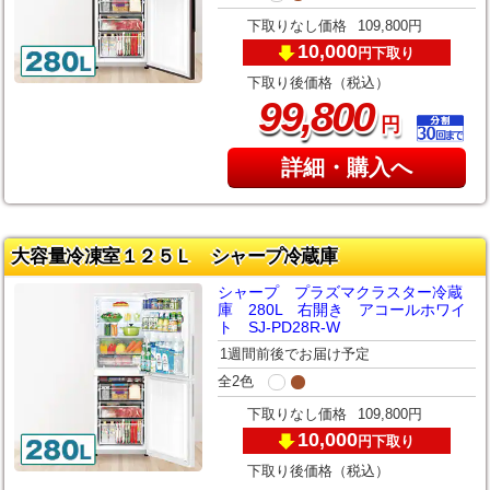
下取りなし価格
109,800円
10,000
下取り
円
下取り後価格（税込）
,
99
800
円
詳細・購入へ
大容量冷凍室１２５Ｌ シャープ冷蔵庫
シャープ プラズマクラスター冷蔵
庫 280L 右開き アコールホワイ
ト SJ-PD28R-W
1週間前後でお届け予定
全2色
下取りなし価格
109,800円
10,000
下取り
円
下取り後価格（税込）