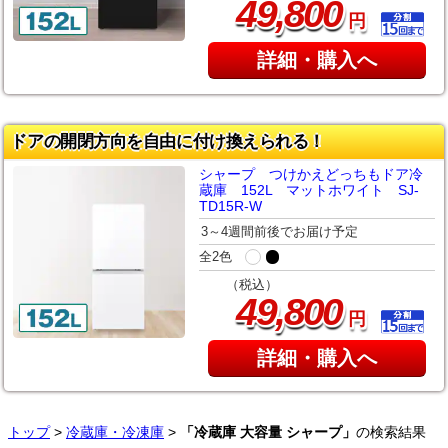
,
49
800
円
詳細・購入へ
ドアの開閉方向を自由に付け換えられる！
シャープ つけかえどっちもドア冷
蔵庫 152L マットホワイト SJ-
TD15R-W
3～4週間前後でお届け予定
全2色
（税込）
,
49
800
円
詳細・購入へ
トップ
>
冷蔵庫・冷凍庫
>
「冷蔵庫 大容量 シャープ」
の検索結果