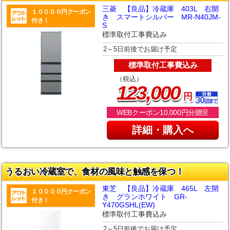
三菱 【良品】冷蔵庫 403L 右開
１００００円クーポン
き スマートシルバー MR-N40JM-
付き！
S
標準取付工事費込み
2～5日前後でお届け予定
標準取付工事費込み
（税込）
,
123
000
円
WEBクーポン10,000円分贈呈
詳細・購入へ
うるおい冷蔵室で、食材の風味と触感を保つ！
東芝 【良品】冷蔵庫 465L 左開
１００００円クーポン
き グランホワイト GR-
付き！
Y470GSHL(EW)
標準取付工事費込み
2～5日前後でお届け予定