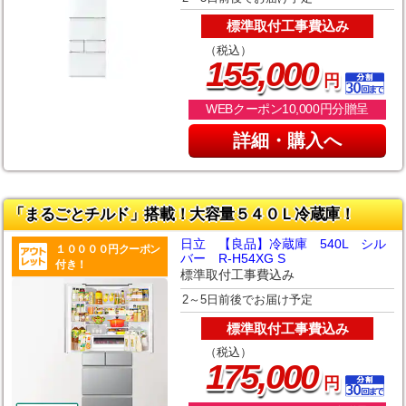
標準取付工事費込み
（税込）
,
155
000
円
WEBクーポン10,000円分贈呈
詳細・購入へ
「まるごとチルド」搭載！大容量５４０Ｌ冷蔵庫！
日立 【良品】冷蔵庫 540L シル
１００００円クーポン
バー R-H54XG S
付き！
標準取付工事費込み
2～5日前後でお届け予定
標準取付工事費込み
（税込）
,
175
000
円