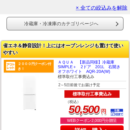
× 全ての絞込みを解除
冷蔵庫・冷凍庫のカテゴリページへ
省エネ＆静音設計！上にはオーブンレンジも置けて使い
やすい
ＡＱＵＡ 【新品同様】冷蔵庫
２０００円クーポン付
SIMPLE＋ 2ドア 201L 右開き
き！
オフホワイト AQR-20A(W)
標準取付工事費込み
2～5日前後でお届け予定
標準取付工事費込み
（税込）
,
50
500
円
WEBクーポン2,000円分贈呈