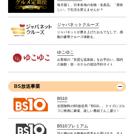
毎月届く、日本各地の名物・名産品。「美味
しい」で生活を変えませんか？
ジャパネットクルーズ
ジャパネットが磨き上げたおもてなしで、感
動の豪華クルーズ体験を。
ゆこゆこ
お客様の『良質な温泉旅』をお手伝い。国内
の旅館・宿・ホテルの宿泊予約サイト
BS放送事業
BS10
全国無料のBS放送局『BS10』。クイズにゴル
フに映画に麻雀、楽しい番組てんこ盛り！
BS10プレミアム
語り継がれる映画や音楽をお届けする、大人