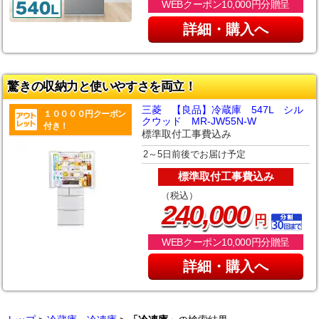
WEBクーポン10,000円分贈呈
詳細・購入へ
驚きの収納力と使いやすさを両立！
三菱 【良品】冷蔵庫 547L シル
１００００円クーポン
クウッド MR-JW55N-W
付き！
標準取付工事費込み
2～5日前後でお届け予定
標準取付工事費込み
（税込）
,
240
000
円
WEBクーポン10,000円分贈呈
詳細・購入へ