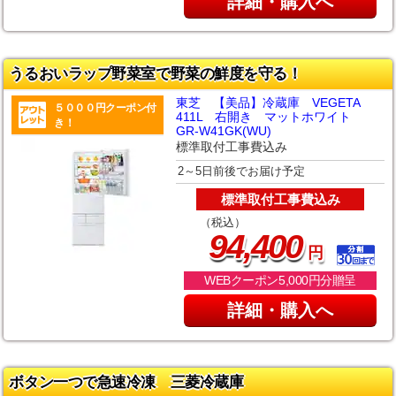
詳細・購入へ
うるおいラップ野菜室で野菜の鮮度を守る！
東芝 【美品】冷蔵庫 VEGETA
５０００円クーポン付
411L 右開き マットホワイト
き！
GR-W41GK(WU)
標準取付工事費込み
2～5日前後でお届け予定
標準取付工事費込み
（税込）
,
94
400
円
WEBクーポン5,000円分贈呈
詳細・購入へ
ボタン一つで急速冷凍 三菱冷蔵庫