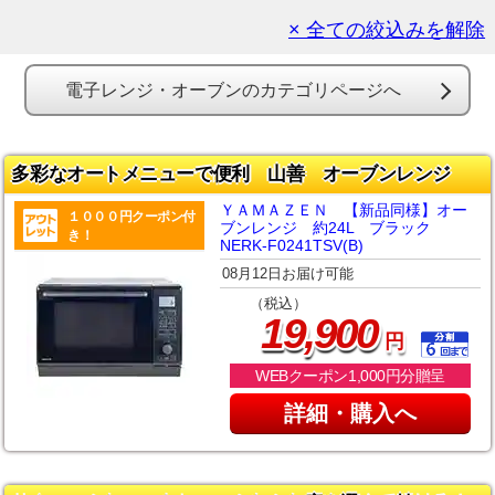
× 全ての絞込みを解除
電子レンジ・オーブンのカテゴリページへ
多彩なオートメニューで便利 山善 オーブンレンジ
ＹＡＭＡＺＥＮ 【新品同様】オー
１０００円クーポン付
ブンレンジ 約24L ブラック
き！
NERK-F0241TSV(B)
08月12日お届け可能
（税込）
,
19
900
円
WEBクーポン1,000円分贈呈
詳細・購入へ