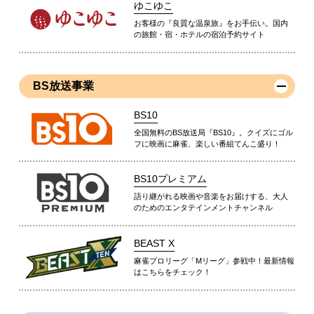
ゆこゆこ
お客様の『良質な温泉旅』をお手伝い。国内
の旅館・宿・ホテルの宿泊予約サイト
BS放送事業
BS10
全国無料のBS放送局『BS10』。クイズにゴル
フに映画に麻雀、楽しい番組てんこ盛り！
BS10プレミアム
語り継がれる映画や音楽をお届けする、大人
のためのエンタテインメントチャンネル
BEAST X
麻雀プロリーグ「Mリーグ」参戦中！最新情報
はこちらをチェック！