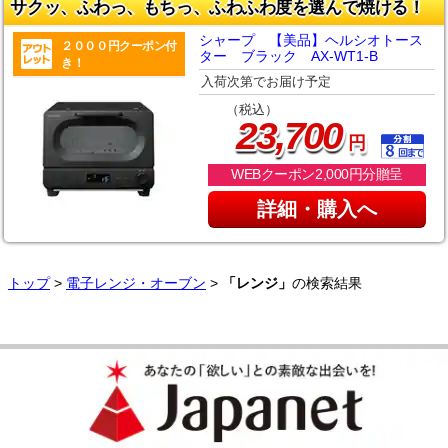
サクッ、ふわっ、もちっ、ふわふわ度を選んで焼ける！
シャープ 【美品】ヘルシオトース
２０００円クーポン付
ター ブラック AX-WT1-B
き！
入荷次第でお届け予定
（税込）
,
23
700
円
WEBクーポン2,000円分贈呈
詳細・購入へ
トップ
>
電子レンジ・オーブン
>
「レンジ」
の検索結果