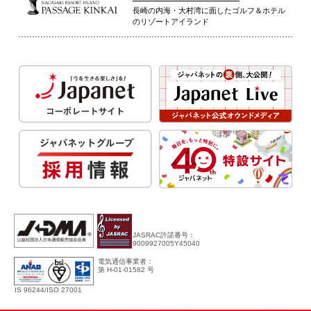
長崎の内海・大村湾に面したゴルフ＆ホテル
のリゾートアイランド
JASRAC許諾番号：
9009927005Y45040
電気通信事業者：
第 H-01-01582 号
IS 96244/ISO 27001