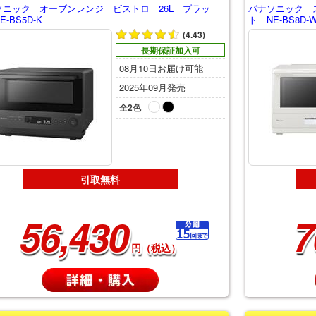
ソニック オーブンレンジ ビストロ 26L ブラッ
パナソニック 
-BS5D-K
ト NE-BS8D-
(4.43)
長期保証加入可
08月10日お届け可能
2025年09月発売
全2色
引取無料
56,430
7
円（税込）