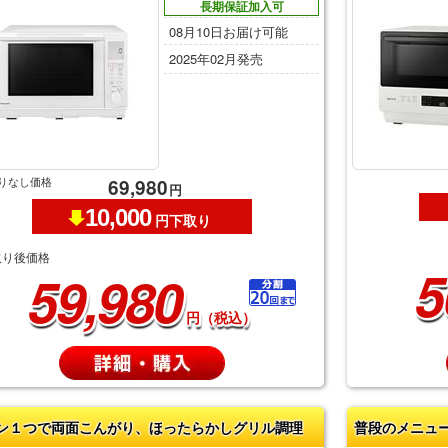
長期保証加入可
08月10日お届け可能
2025年02月発売
りなし価格
69,980
円
10,000
円下取り
取り後価格
5
59,980
円（税込）
ン１つで両面こんがり、ほったらかしグリル調理
普段のメニュ