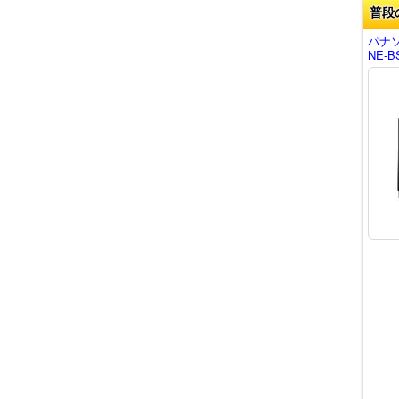
普段
パナ
NE-B