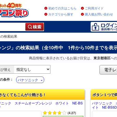
初めての方はこちら
ご利用ガイド
カテゴリから探す
購入後お問い合わせ
」
の検索結果
レンジ
」の検索結果（全10件中 1件から10件までを表
商品情報に表示されているお届け目安は、
東京都港区
へ
電子レ
並び替え
の条件：
パナソニック
さなくてもこんがり焼ける！
ボタン１つで
ソニック スチームオーブンレンジ ホワイト NE-BS
パナソニック 
P
イト NE-BS5D
(4.27)