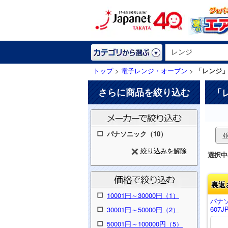
トップ
>
電子レンジ・オーブン
>
「レンジ
さらに商品を絞り込む
「
パナソニック（10）
絞り込みを解除
選択中
裏返
10001円～30000円（1）
パナ
607J
30001円～50000円（2）
50001円～100000円（5）