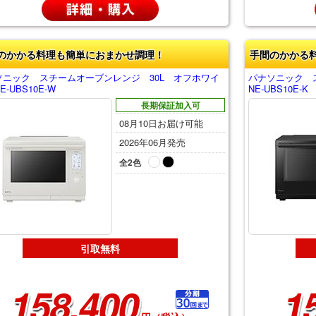
のかかる料理も簡単におまかせ調理！
手間のかかる
ソニック スチームオーブンレンジ 30L オフホワイ
パナソニック 
E-UBS10E-W
NE-UBS10E-K
長期保証加入可
08月10日お届け可能
2026年06月発売
全2色
引取無料
158,400
1