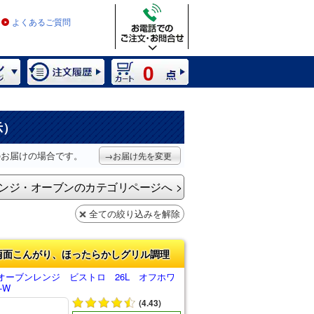
よくあるご質問
0
示）
のお届けの場合です。
→お届け先を変更
ンジ・オーブンのカテゴリページへ
全ての絞り込みを解除
両面こんがり、ほったらかしグリル調理
オーブンレンジ ビストロ 26L オフホワ
-W
(4.43)