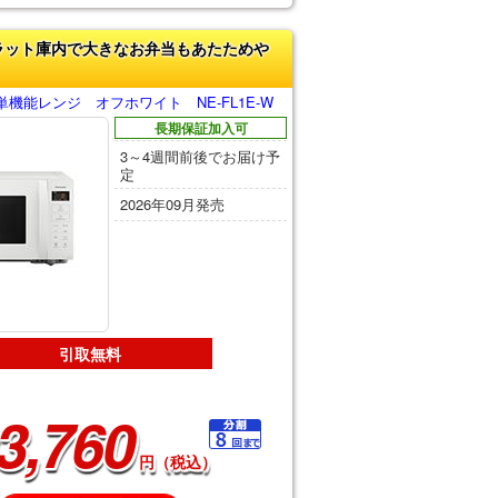
ラット庫内で大きなお弁当もあたためや
機能レンジ オフホワイト NE-FL1E-W
長期保証加入可
3～4週間前後でお届け予
定
2026年09月発売
引取無料
3,760
円（税込）