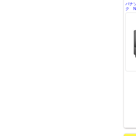
パナ
ク NE