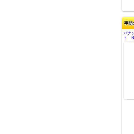
手間
パナ
ト N