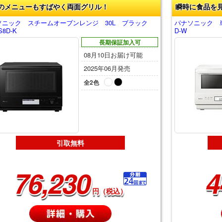
のメニューもすばやく両面グリル！
瞬時に食品を
ソニック スチームオーブンレンジ 30L ブラック
パナソニック 単
S8D-K
D-W
長期保証加入可
08月10日お届け可能
2025年06月発売
全2色
引取無料
76,230
4
円（税込）