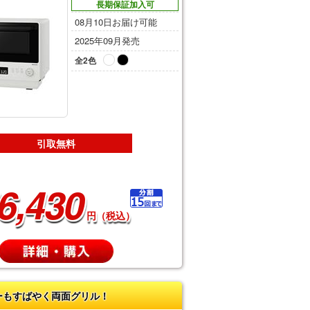
長期保証加入可
08月10日お届け可能
2025年09月発売
全2色
引取無料
6,430
円（税込）
ーもすばやく両面グリル！