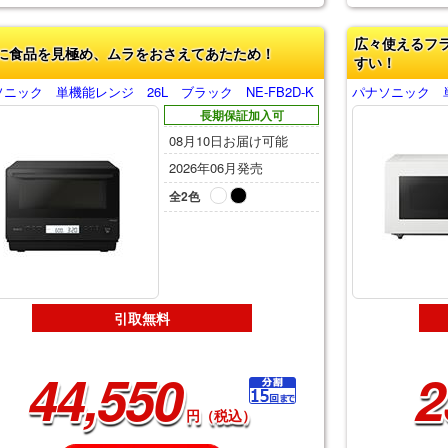
広々使えるフ
に食品を見極め、ムラをおさえてあたため！
すい！
ニック 単機能レンジ 26L ブラック NE-FB2D-K
パナソニック 単
長期保証加入可
08月10日お届け可能
2026年06月発売
全2色
引取無料
44,550
2
円（税込）