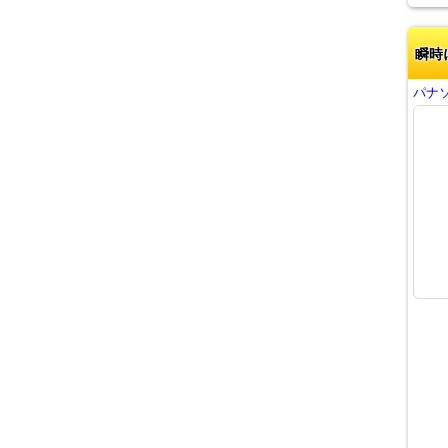
瞬時
パナソ