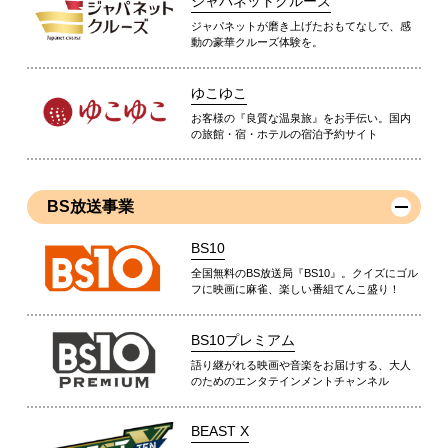
ジャパネットクルーズ
ジャパネットが磨き上げたおもてなしで、感
動の豪華クルーズ体験を。
ゆこゆこ
お客様の『良質な温泉旅』をお手伝い。国内
の旅館・宿・ホテルの宿泊予約サイト
BS放送事業
BS10
全国無料のBS放送局『BS10』。クイズにゴル
フに映画に麻雀、楽しい番組てんこ盛り！
BS10プレミアム
語り継がれる映画や音楽をお届けする、大人
のためのエンタテインメントチャンネル
BEAST X