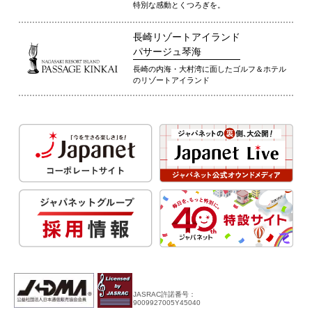
特別な感動とくつろぎを。
長崎リゾートアイランド
パサージュ琴海
長崎の内海・大村湾に面したゴルフ＆ホテル
のリゾートアイランド
JASRAC許諾番号：
9009927005Y45040