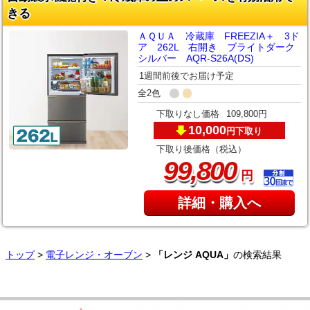
きる
ＡＱＵＡ 冷蔵庫 FREEZIA＋ 3ド
ア 262L 右開き ブライトダーク
シルバー AQR-S26A(DS)
1週間前後でお届け予定
全2色
下取りなし価格
109,800円
10,000
下取り
円
下取り後価格（税込）
,
99
800
円
詳細・購入へ
トップ
>
電子レンジ・オーブン
>
「レンジ AQUA」
の検索結果