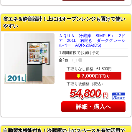
省エネ＆静音設計！上にはオーブンレンジも置けて使い
やすい
ＡＱＵＡ 冷蔵庫 SIMPLE＋ 2ド
ア 201L 右開き ダークグレーシ
ルバー AQR-20A(DS)
1週間前後でお届け予定
全2色
下取りなし価格
61,800円
7,000
下取り
円
下取り後価格（税込）
,
54
800
円
詳細・購入へ
自動製氷機能付き！冷蔵庫の上のスペースを有効活用で