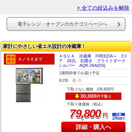
× 全ての絞込みを解除
電子レンジ・オーブンのカテゴリページへ
家計にやさしい省エネ設計の冷蔵庫！
ＡＱＵＡ 冷蔵庫 FREEZIA＋ 3ド
９／３０まで
ア 262L 右開き ブライトダーク
シルバー AQR-26A(DS)
1週間前後でお届け予定
全2色
下取りなし価格
109,800円
30,000
下取り
円
下取り後価格（税込）
,
79
800
円
詳細・購入へ