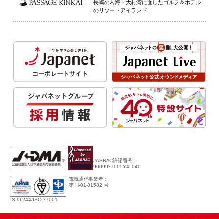
長崎の内海・大村湾に面したゴルフ＆ホテル
のリゾートアイランド
JASRAC許諾番号：
9009927005Y45040
電気通信事業者：
第 H-01-01582 号
IS 96244/ISO 27001