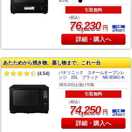
全2色
引取無料
（税込）
,
76
230
円
詳細・購入へ
あたためから焼き物、蒸し物まで、これ一台
パナソニック スチームオーブンレ
(4.54)
ンジ 25L ブラック NE-BS6C-K
08月10日お届け可能
引取無料
（税込）
,
74
250
円
詳細・購入へ