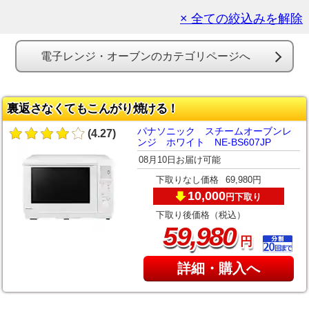
× 全ての絞込みを解除
電子レンジ・オーブンのカテゴリページへ
裏返さなくてもこんがり焼ける！
パナソニック スチームオーブンレ
(4.27)
ンジ ホワイト NE-BS607JP
08月10日お届け可能
下取りなし価格
69,980円
10,000
下取り
円
下取り後価格（税込）
,
59
980
円
詳細・購入へ