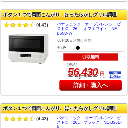
ボタン１つで両面こんがり、ほったらかしグリル調理
パナソニック オーブンレンジ ビ
(4.43)
ストロ 26L オフホワイト NE-
BS5D-W
08月10日お届け可能
全2色
引取無料
（税込）
,
56
430
円
詳細・購入へ
ボタン１つで両面こんがり、ほったらかしグリル調理
パナソニック オーブンレンジ ビ
(4.43)
ストロ 26L ブラック NE-BS5D-
K