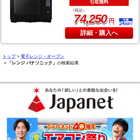
引取無料
（税込）
,
74
250
円
詳細・購入へ
トップ
>
電子レンジ・オーブン
>
「レンジ パナソニック」
の検索結果