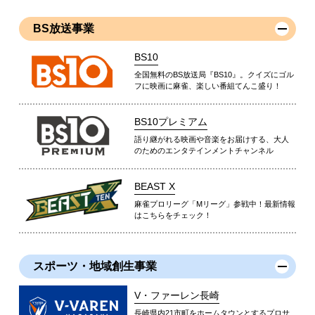
BS放送事業
BS10
全国無料のBS放送局『BS10』。クイズにゴル
フに映画に麻雀、楽しい番組てんこ盛り！
BS10プレミアム
語り継がれる映画や音楽をお届けする、大人
のためのエンタテインメントチャンネル
BEAST X
麻雀プロリーグ「Mリーグ」参戦中！最新情報
はこちらをチェック！
スポーツ・地域創生事業
V・ファーレン長崎
長崎県内21市町をホームタウンとするプロサ