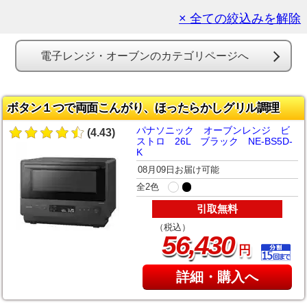
× 全ての絞込みを解除
電子レンジ・オーブンのカテゴリページへ
ボタン１つで両面こんがり、ほったらかしグリル調理
パナソニック オーブンレンジ ビ
(4.43)
ストロ 26L ブラック NE-BS5D-
K
08月09日お届け可能
全2色
引取無料
（税込）
,
56
430
円
詳細・購入へ