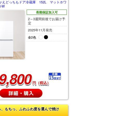
かえどっちもドア冷蔵庫 152L マットホワ
R-W
長期保証加入可
2～3週間前後でお届け予
定
2025年11月発売
全2色
9,800
円（税込）
っ、もちっ、ふわふわ度を選んで焼け