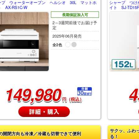
ープ ウォーターオーブン ヘルシオ 30L マットホ
シャープ つけ
 AX-RS1C-W
イト SJ-TD15
長期保証加入可
2～3週間前後でお届け予
定
2025年06月発売
全2色
149,980
4
円（税込）
サクッ、ふわ
の開閉方向も冷凍／冷蔵も切替できて便利
る！