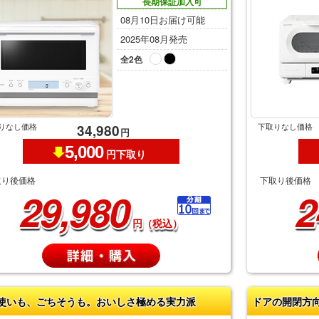
長期保証加入可
08月10日お届け可能
2025年08月発売
全2色
りなし価格
下取りなし価格
34,980
円
5,000
円下取り
取り後価格
下取り後価格
29,980
2
円（税込）
使いも、ごちそうも。おいしさ極める実力派
ドアの開閉方