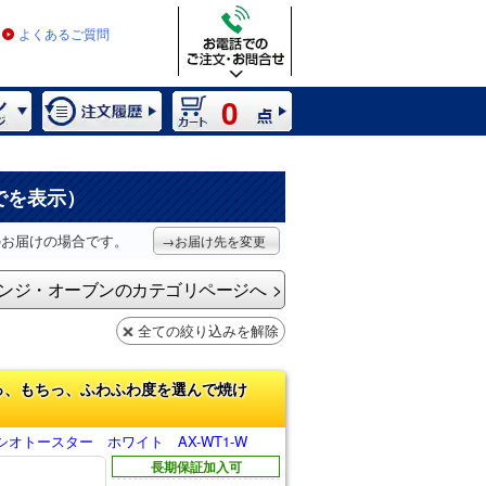
よくあるご質問
0
でを表示）
のお届けの場合です。
→お届け先を変更
ンジ・オーブンのカテゴリページへ
全ての絞り込みを解除
っ、もちっ、ふわふわ度を選んで焼け
オトースター ホワイト AX-WT1-W
長期保証加入可