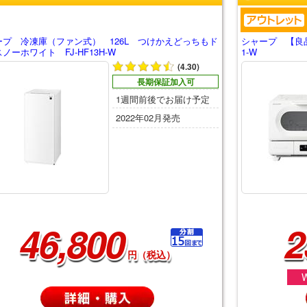
ープ 冷凍庫（ファン式） 126L つけかえどっちもド
シャープ 【良
ノーホワイト FJ-HF13H-W
1-W
(4.30)
長期保証加入可
1週間前後でお届け予定
2022年02月発売
46,800
2
円（税込）