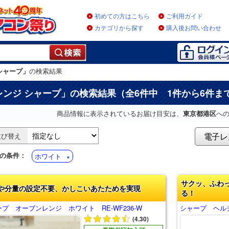
初めての方はこちら
ご利用ガイド
カテゴリから探す
購入後お問い合わせ
シャープ」
の検索結果
レンジ シャープ
」の検索結果（全6件中 1件から6件ま
商品情報に表示されているお届け目安は、
東京都港区
へ
電子レ
並び替え
の条件：
ホワイト
サクッ、ふわ
や分量の設定不要、かしこいあたためを実現
る！
プ オーブンレンジ ホワイト RE-WF236-W
シャープ ヘルシ
(4.30)