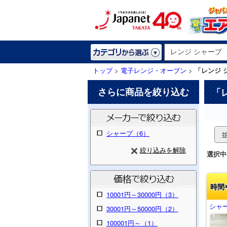
トップ
>
電子レンジ・オーブン
>
「レンジ 
さらに商品を絞り込む
「
シャープ（6）
絞り込みを解除
選択中
時間
10001円～30000円（3）
シャー
30001円～50000円（2）
100001円～（1）