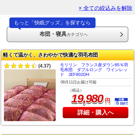
× 全ての絞込みを解除
もっと「快眠グッズ」を探すなら
布団・寝具
カテゴリへ
軽くて温かく、さわやかで快適な羽毛布団
モリリン フランス産ダウン85％羽
(4.37)
毛布団 ダブルロング ワインレッ
ド JEF802DH
08月11日お届け可能
（税込）
,
19
980
円
詳細・購入へ