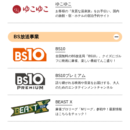
ゆこゆこ
お客様の『良質な温泉旅』をお手伝い。国内
の旅館・宿・ホテルの宿泊予約サイト
BS放送事業
BS10
全国無料のBS放送局『BS10』。クイズにゴル
フに映画に麻雀、楽しい番組てんこ盛り！
BS10プレミアム
語り継がれる映画や音楽をお届けする、大人
のためのエンタテインメントチャンネル
BEAST X
麻雀プロリーグ「Mリーグ」参戦中！最新情報
はこちらをチェック！