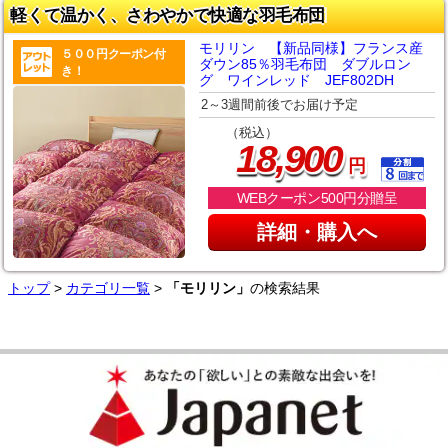
軽くて温かく、さわやかで快適な羽毛布団
モリリン 【新品同様】フランス産
５００円クーポン付
ダウン85％羽毛布団 ダブルロン
き！
グ ワインレッド JEF802DH
2～3週間前後でお届け予定
（税込）
,
18
900
円
WEBクーポン500円分贈呈
詳細・購入へ
トップ
>
カテゴリ一覧
>
「モリリン」
の検索結果