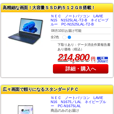
高精細な画面！大容量ＳＳＤ約５１２ＧＢ搭載！
ＮＥＣ ノートパソコン LAVIE
N15 N1525LAL-T2-B ネイビーブ
ルー PC-N1525LAL-T2-B
08月10日お届け可能
全2色
下取りあり：データ消去作業報告書
あり価格（税込）
,
214
800
円
詳細・購入へ
広々画面で頼りになるスタンダードＰＣ
ＮＥＣ ノートパソコン LAVIE
N16 N1675／LAL ネイビーブル
ー PC-N1675LAL
商品のみのお届け