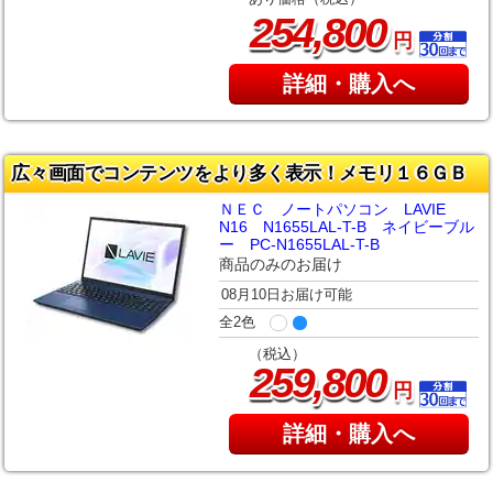
,
254
800
円
詳細・購入へ
広々画面でコンテンツをより多く表示！メモリ１６ＧＢ
ＮＥＣ ノートパソコン LAVIE
N16 N1655LAL-T-B ネイビーブル
ー PC-N1655LAL-T-B
商品のみのお届け
08月10日お届け可能
全2色
（税込）
,
259
800
円
詳細・購入へ