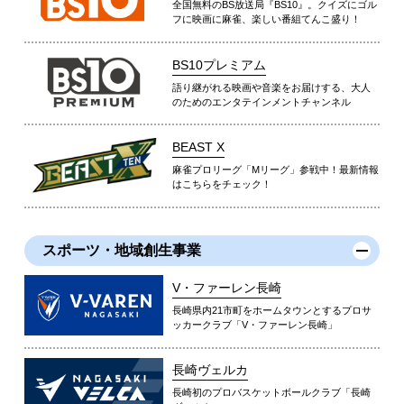
全国無料のBS放送局『BS10』。クイズにゴル
フに映画に麻雀、楽しい番組てんこ盛り！
BS10プレミアム
語り継がれる映画や音楽をお届けする、大人
のためのエンタテインメントチャンネル
BEAST X
麻雀プロリーグ「Mリーグ」参戦中！最新情報
はこちらをチェック！
スポーツ・地域創生事業
V・ファーレン長崎
長崎県内21市町をホームタウンとするプロサ
ッカークラブ「V・ファーレン長崎」
長崎ヴェルカ
長崎初のプロバスケットボールクラブ「長崎