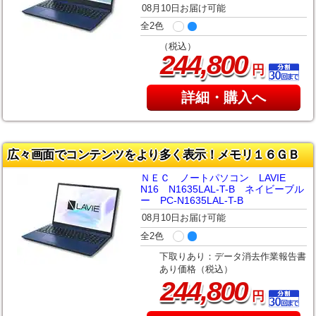
08月10日お届け可能
全2色
（税込）
,
244
800
円
詳細・購入へ
広々画面でコンテンツをより多く表示！メモリ１６ＧＢ
ＮＥＣ ノートパソコン LAVIE
N16 N1635LAL-T-B ネイビーブル
ー PC-N1635LAL-T-B
08月10日お届け可能
全2色
下取りあり：データ消去作業報告書
あり価格（税込）
,
244
800
円