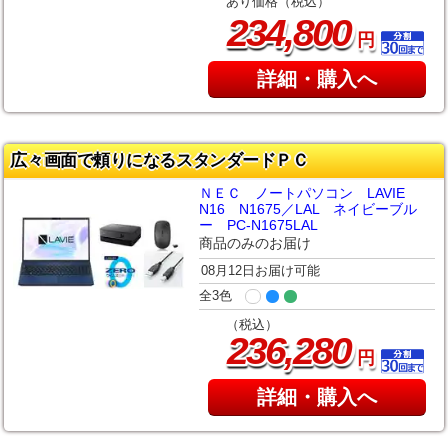
あり価格（税込）
,
234
800
円
詳細・購入へ
広々画面で頼りになるスタンダードＰＣ
ＮＥＣ ノートパソコン LAVIE
N16 N1675／LAL ネイビーブル
ー PC-N1675LAL
商品のみのお届け
08月12日お届け可能
全3色
（税込）
,
236
280
円
詳細・購入へ