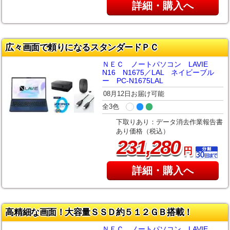
詳細・購入へ
広々画面で頼りになるスタンダードＰＣ
ＮＥＣ ノートパソコン LAVIE
N16 N1675／LAL ネイビーブル
ー PC-N1675LAL
08月12日お届け可能
全3色
下取りあり：データ消去作業報告書
あり価格（税込）
,
231
280
円
詳細・購入へ
高精細な画面！大容量ＳＳＤ約５１２ＧＢ搭載！
ＮＥＣ ノートパソコン LAVIE