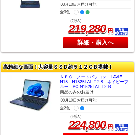
08月10日お届け可能
全3色
（税込）
,
219
280
円
詳細・購入へ
高精細な画面！大容量ＳＳＤ約５１２ＧＢ搭載！
ＮＥＣ ノートパソコン LAVIE
N15 N1525LAL-T2-B ネイビーブ
ルー PC-N1525LAL-T2-B
商品のみのお届け
08月10日お届け可能
全2色
（税込）
,
224
800
円