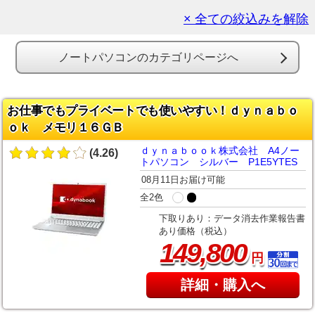
× 全ての絞込みを解除
ノートパソコンのカテゴリページへ
お仕事でもプライベートでも使いやすい！ｄｙｎａｂｏ
ｏｋ メモリ１６ＧＢ
ｄｙｎａｂｏｏｋ株式会社 A4ノー
(4.26)
トパソコン シルバー P1E5YTES
08月11日お届け可能
全2色
下取りあり：データ消去作業報告書
あり価格（税込）
,
149
800
円
詳細・購入へ