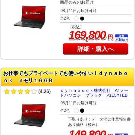
商品のみのお届け
08月11日お届け可能
全2色
（税込）
,
169
800
円
詳細・購入へ
お仕事でもプライベートでも使いやすい！ｄｙｎａｂｏ
ｏｋ メモリ１６ＧＢ
ｄｙｎａｂｏｏｋ株式会社 A4ノー
(4.26)
トパソコン ブラック P1E5YTEB
08月11日お届け可能
全2色
下取りあり：データ消去作業報告書
あり価格（税込）
,
149
800