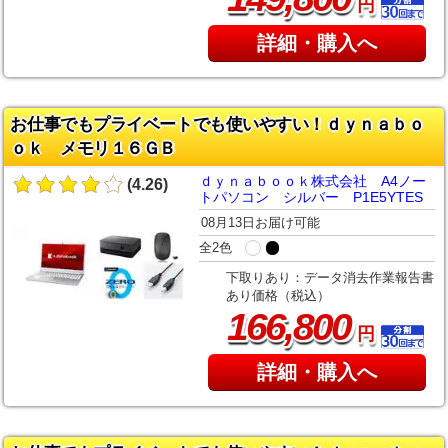
円
詳細・購入へ
お仕事でもプライベートでも使いやすい！ｄｙｎａｂｏ
ｏｋ メモリ１６ＧＢ
ｄｙｎａｂｏｏｋ株式会社 A4ノー
(4.26)
トパソコン シルバー P1E5YTES
08月13日お届け可能
全2色
下取りあり：データ消去作業報告書
あり価格（税込）
,
166
800
円
詳細・購入へ