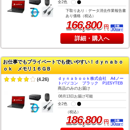
全2色
下取りあり：データ消去作業報告書
あり価格（税込）
,
166
800
円
詳細・購入へ
お仕事でもプライベートでも使いやすい！ｄｙｎａｂｏ
ｏｋ メモリ１６ＧＢ
ｄｙｎａｂｏｏｋ株式会社 A4ノー
(4.26)
トパソコン ブラック P1E5YTEB
商品のみのお届け
08月13日お届け可能
全2色
（税込）
,
186
800
円