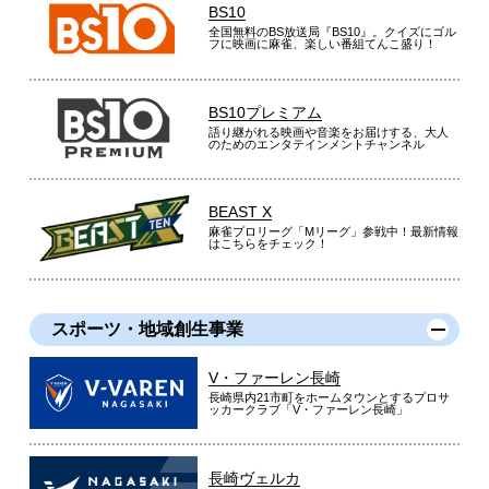
BS10
全国無料のBS放送局『BS10』。クイズにゴル
フに映画に麻雀、楽しい番組てんこ盛り！
BS10プレミアム
語り継がれる映画や音楽をお届けする、大人
のためのエンタテインメントチャンネル
BEAST X
麻雀プロリーグ「Mリーグ」参戦中！最新情報
はこちらをチェック！
スポーツ・地域創生事業
V・ファーレン長崎
長崎県内21市町をホームタウンとするプロサ
ッカークラブ「V・ファーレン長崎」
長崎ヴェルカ