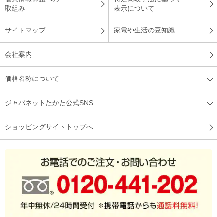
デザインに惹かれました
取組み
表示について
サイトマップ
家電や生活の豆知識
デザインのおしゃれさとコンパクトな形に惹かれました。焼き
会社案内
加減もちょうどよく、とても美味しく焼けます。
（
岡山県
70代
A.K様
）
価格名称について
クロワッサンがおいしい
ジャパネットたかた公式SNS
ショッピングサイトトップへ
クロワッサンを美味しく食べたいので購入しました。外はカリ
ッと、中はふわふわ、あったかく食べれて幸せでした。
（
福岡県
50代
M.K様
）
焼き方が選べるのが嬉しい