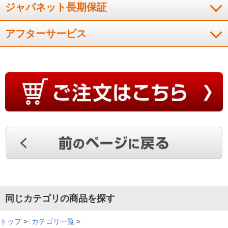
ジャパネット長期保証
スグレモノでした。朝パンを焼くのが毎日楽しみになりまし
アフターサービス
た。
（
神奈川県
70代
T.K様
）
感動した
ト－スタ－がスタイリッシュで、それに加えて進化しているこ
とに感動しました。
（
北海道
60代
K.S様
）
簡単で、おいしくできて、重宝してます
同じカテゴリの商品を探す
操作が簡単で、食パンも冷凍パンもおいしく焼けて、重宝して
トップ
>
カテゴリ一覧
>
います。