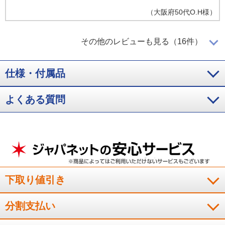
（
大阪府
50代
O.H様
）
使い勝手が便利
その他のレビューも見る（16件）
仕様・付属品
いろいろなパンが美味しく焼ける。デザインがスッキリしてい
て好き！焼き具合も選べて良い！手入れも簡単！
よくある質問
（
東京都
70代
S.M様
）
冷凍したパンもふっくら焼ける
冷凍したパンもふっくら焼ける！
下取り値引き
（
神奈川県
60代
U.K様
）
分割支払い
朝にパンを焼くのが楽しみ