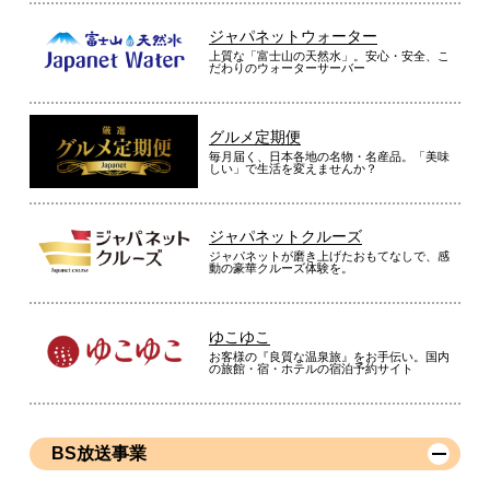
ね！デザインもシンプルで良いなと思いました。もう少し中が
ジャパネットウォーター
広いといいなと思いました。
上質な「富士山の天然水」。安心・安全、こ
だわりのウォーターサーバー
（
埼玉県
50代
K.S様
）
※
「お客様の声」は実際にご購入されたお客様からのご意見を掲載しておりま
グルメ定期便
す。
毎月届く、日本各地の名物・名産品。「美味
※
商品により、同一シリーズをご購入された方の声を含みます。
しい」で生活を変えませんか？
ジャパネットクルーズ
ジャパネットが磨き上げたおもてなしで、感
動の豪華クルーズ体験を。
ゆこゆこ
お客様の『良質な温泉旅』をお手伝い。国内
の旅館・宿・ホテルの宿泊予約サイト
BS放送事業