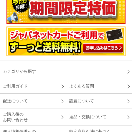
（
千葉県
50代
T.N様
）
毎日使ってます
上手にパンが焼けます。操作も簡単で焦げずにパンが焼ける
為、非常に便利です。毎日使ってます。
（
愛媛県
40代
Y.N様
）
絶妙な焼き上がり！
カテゴリから探す
ご利用ガイド
よくある質問
コ－スを選ぶだけで、操作が簡単。ト－ストも絶妙な焼き上が
りで、とても美味！カレ－パンモ－ドも外はカリッとして中は
配送について
設置について
絶妙な温かさで、美味しかったです。同モ－ドであんぱんも焼
くと、こちらも美味しかったです。
ご購入後の
返品・交換について
お問い合わせ
（
東京都
50代
I.S様
）
個人情報保護への
特定商取引法に基づく