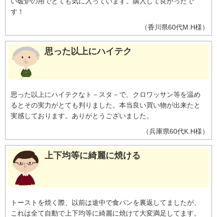
い暖炉の用でとても気に入っています。購入して良かったで
す！
（
香川県
60代
M.H様
）
思った以上にハイテク
思った以上にハイテクなト－スタ－で、クロワッサン等を温め
るとその実力がとても判りました。本当良い買い物が出来たと
実感しております。ありがとうございました。
（
兵庫県
60代
K.H様
）
上下均等に綺麗に焼ける
トーストを焼く際、以前は途中で食パンを裏返してましたが、
これは全て自動で上下均等に綺麗に焼けて大変満足してます。