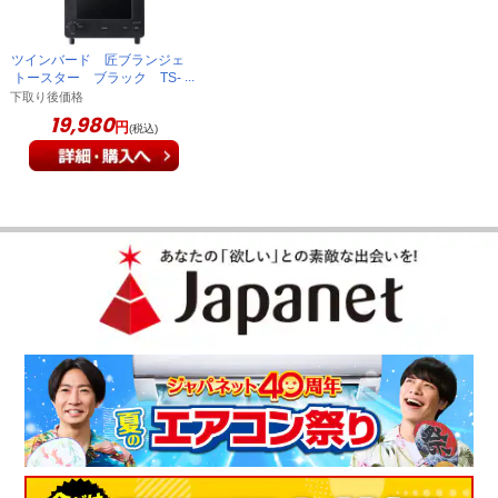
（
長崎県
50代
K.A様
）
ツインバード 匠ブランジェ
トースター ブラック TS-
冷凍していたパンがおいしく焼けた
D486B
下取り後価格
19,980
円
(税込)
冷凍していたパンが、本当にフカフカでサクサクになり、とて
もおいしい！
（
福岡県
60代
T.S様
）
食パンがおいしく焼けます
食パンは綺麗な焼き目が付いて、短時間でカリカリに焼けま
す。冷凍したパンは、ちゃんと中がふわふわで表面は焦げずに
焼けます。