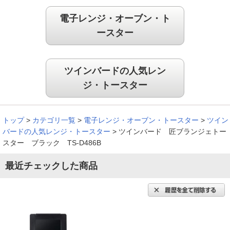
（
福井県
60代
N.M様
）
電子レンジ・オーブン・ト
ースター
クロワッサン、カレーパンがおいしく焼
けた
ツインバードの人気レン
ジ・トースター
こちらのト－スタ－を使ってクロワッサンを焼くと、焦げずに
外はパリッと、中はふんわり焼けました。それ以外にも。カレ
－パンも美味しく焼けました。
トップ
>
カテゴリ一覧
>
電子レンジ・オーブン・トースター
>
ツイン
（
奈良県
50代
Y.T様
）
バードの人気レンジ・トースター
>
ツインバード 匠ブランジェトー
スター ブラック TS-D486B
パンが更に好きになりました
最近チェックした商品
見た目のオシャレな感じも凄く気に入っていますが、焼いたパ
ンの美味しさに毎回感動！パンが更に好きになりました！操作
時の音や、焼けたお知らせの音もかわいくて、ほんと買って良
かったし、大切に使っています！