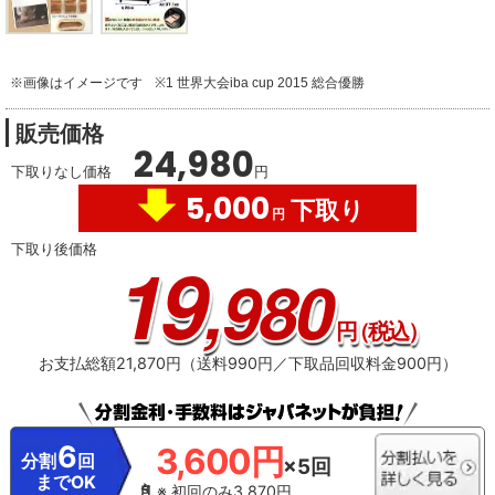
※画像はイメージです
※1 世界⼤会iba cup 2015 総合優勝
販売価格
24,980
下取りなし価格
円
5,000
下取り
円
下取り後価格
19
,980
円
（税込）
お支払総額21,870円（送料990円／下取品回収料金900円）
6
3,600円
分割
回
×5回
までOK
※ 初回のみ3,870円