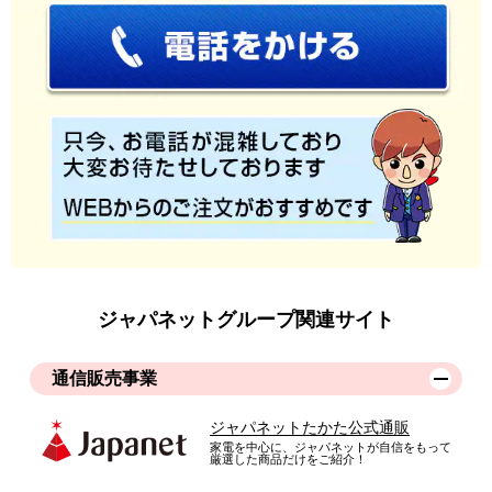
様々なパンの焼き方が選べて最高！デザインもよく購入してよ
かった。
（
香川県
60代
H.Y様
）
ト－ストが過去１番美味しい
非常に使いやすいです！ト－ストが過去１番美味しく食べられ
てます！
（
埼玉県
30代
M.M様
）
ジャパネットグループ関連サイト
もう少し中が広かったらなぁ
通信販売事業
ジャパネットたかた公式通販
家電を中心に、ジャパネットが自信をもって
厳選した商品だけをご紹介！
匠の焼きたてが楽しめるト－スタ－、ネ－ミングが素敵です