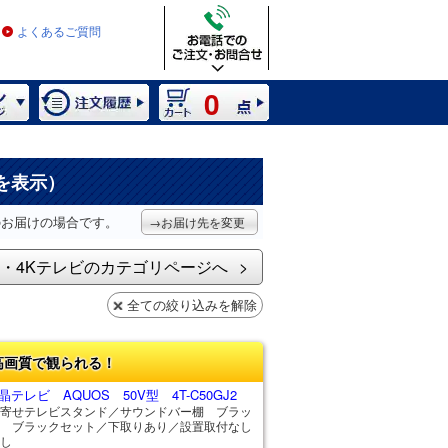
よくあるご質問
0
を表示）
のお届けの場合です。
→お届け先を変更
・4Kテレビのカテゴリページへ
全ての絞り込みを解除
高画質で観られる！
テレビ AQUOS 50V型 4T-C50GJ2
寄せテレビスタンド／サウンドバー棚 ブラッ
 ブラックセット／下取りあり／設置取付なし
し