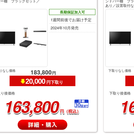
バー棚 ブラックセット／
ンドバー棚 ブラ
あり／設置取付な
長期保証加入可
1週間前後でお届け予定
2024年10月発売
りなし価格
下取りなし価格
183,800
円
20,000
円下取り
取り後価格
下取り後価格
163,800
1
円（税込）