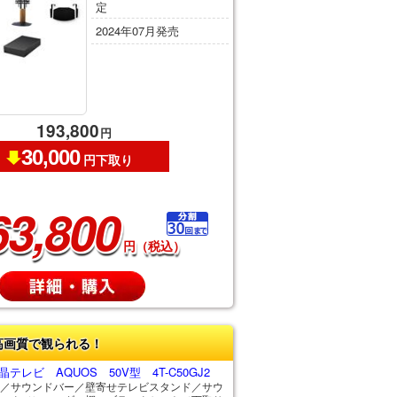
定
2024年07月発売
193,800
円
30,000
円下取り
63,800
円（税込）
高画質で観られる！
テレビ AQUOS 50V型 4T-C50GJ2
／サウンドバー／壁寄せテレビスタンド／サウ