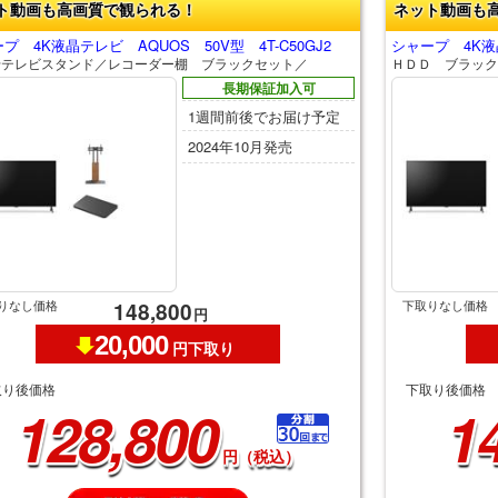
ト動画も高画質で観られる！
ネット動画も
プ 4K液晶テレビ AQUOS 50V型 4T-C50GJ2
シャープ 4K液晶
せテレビスタンド／レコーダー棚 ブラックセット／
ＨＤＤ ブラック
長期保証加入可
1週間前後でお届け予定
2024年10月発売
りなし価格
下取りなし価格
148,800
円
20,000
円下取り
取り後価格
下取り後価格
128,800
1
円（税込）