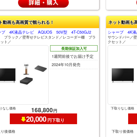
ト動画も高画質で観られる！
ネット動画も
プ 4K液晶テレビ AQUOS 50V型 4T-C50GJ2
シャープ 4K液晶
Ｄ ブラック／壁寄せテレビスタンド／レコーダー棚 ブラ
サウンドバー／壁
セット／
クセット／
長期保証加入可
1週間前後でお届け予定
2024年10月発売
りなし価格
下取りなし価格
168,800
円
20,000
円下取り
取り後価格
下取り後価格