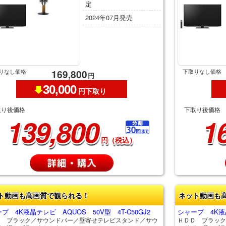
定
2024年07月発売
りなし価格
下取りなし価格
169,800
円
30,000
円下取り
取り後価格
下取り後価格
139,800
1
円（税込）
ト動画も高画質で観られる！
ネット動画も
プ 4K液晶テレビ AQUOS 50V型 4T-C50GJ2
シャープ 4K液晶
Ｄ ブラック／サウンドバー／壁寄せテレビスタンド／サウ
ＨＤＤ ブラック