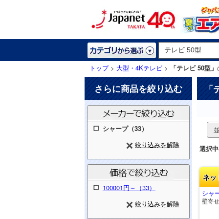
トップ
>
大型・4Kテレビ
>
「テレビ 50型」
さらに商品を絞り込む
「
シャープ（33）
絞り込みを解除
選択中
ネッ
100001円～（33）
シャー
壁寄
絞り込みを解除