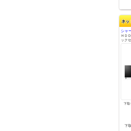
ネッ
シャー
ＨＤ
ック
下取
下