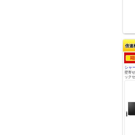
倍速
シャー
壁寄
ック