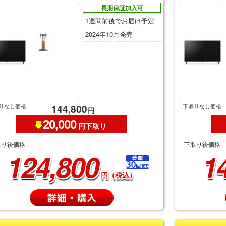
長期保証加入可
1週間前後でお届け予定
2024年10月発売
りなし価格
下取りなし価格
144,800
円
20,000
円下取り
取り後価格
下取り後価格
124,800
1
円（税込）