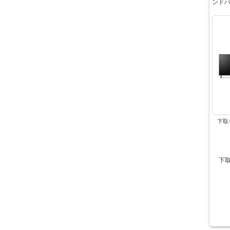
ンド
下取
下