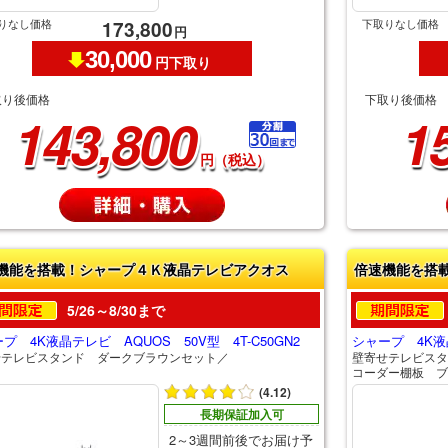
りなし価格
下取りなし価格
173,800
円
30,000
円下取り
取り後価格
下取り後価格
143,800
1
円（税込）
機能を搭載！シャープ４Ｋ液晶テレビアクオス
倍速機能を搭
5/26～8/30まで
プ 4K液晶テレビ AQUOS 50V型 4T-C50GN2
シャープ 4K液晶
せテレビスタンド ダークブラウンセット／
壁寄せテレビスタ
コーダー棚板 ブ
(4.12)
長期保証加入可
2～3週間前後でお届け予