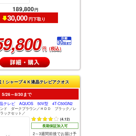
189,800
円
30,000
円下取り
59,800
円（税込）
載！シャープ４Ｋ液晶テレビアクオス
5/26～8/30まで
テレビ AQUOS 50V型 4T-C50GN2
ンド ダークブラウン／ＨＤＤ ブラック／レ
ラックセット／
(4.12)
長期保証加入可
2～3週間前後でお届け予