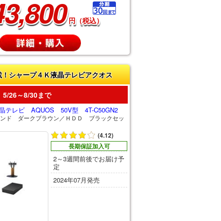
43,800
円（税込）
載！シャープ４Ｋ液晶テレビアクオス
5/26～8/30まで
テレビ AQUOS 50V型 4T-C50GN2
ンド ダークブラウン／ＨＤＤ ブラックセッ
(4.12)
長期保証加入可
2～3週間前後でお届け予
定
2024年07月発売