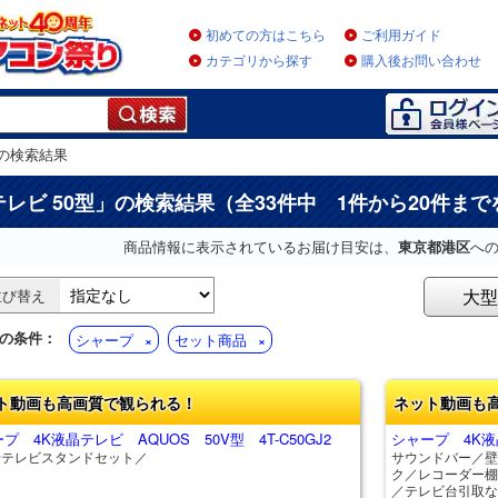
初めての方はこちら
ご利用ガイド
カテゴリから探す
購入後お問い合わせ
の検索結果
テレビ 50型
」の検索結果（全33件中 1件から20件まで
商品情報に表示されているお届け目安は、
東京都港区
へ
大型
並び替え
の条件：
シャープ
セット商品
ト動画も高画質で観られる！
ネット動画も
プ 4K液晶テレビ AQUOS 50V型 4T-C50GJ2
シャープ 4K液晶
せテレビスタンドセット／
サウンドバー／壁
ク／レコーダー棚
／テレビ台引取な