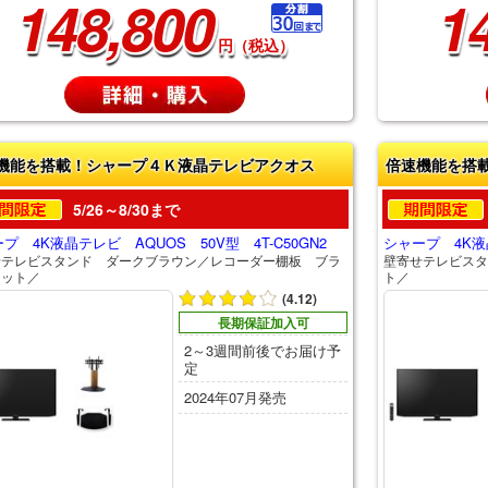
148,800
1
円（税込）
機能を搭載！シャープ４Ｋ液晶テレビアクオス
倍速機能を搭
5/26～8/30まで
プ 4K液晶テレビ AQUOS 50V型 4T-C50GN2
シャープ 4K液晶
せテレビスタンド ダークブラウン／レコーダー棚板 ブラ
壁寄せテレビスタ
セット／
ト／
(4.12)
長期保証加入可
2～3週間前後でお届け予
定
2024年07月発売