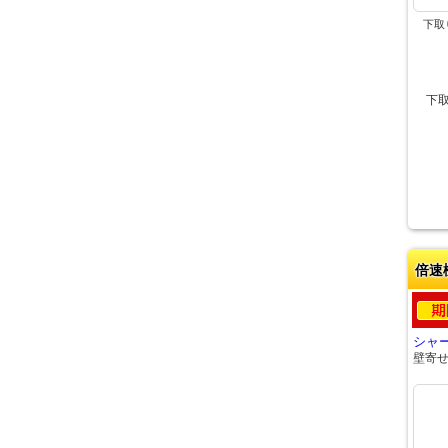
下取
下
倍速
シャー
壁寄