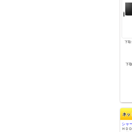
下取
下
ネッ
シャー
ＨＤ