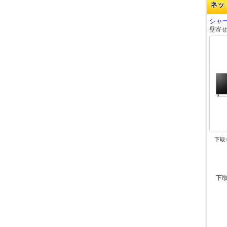
ネッ
シャー
壁寄
下取
下